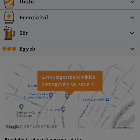
Üdítő
Energiaital
Sör
Egyéb
2310 Szigetszentmiklós,
Somogyváry Gy. utca 1.
Rendelést teljesítő partner adatai: