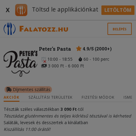
Töltsd le applikációnkat
X
LETÖLTÖM
BELÉPÉS
Peter's Pasta
4.9/5 (2000+)
10:00 - 18:55
60 - 100 perc
3 000 Ft - 6 000 Ft
Díjmentes szállítás
AKCIÓK
SZÁLLÍTÁSI TERÜLETEK
FIZETÉSI MÓDOK
ISMER
Tészták széles választékban
3 090 Ft
-tól
Tésztádat gluténmentes és teljes kiőrlésű tésztával is kérheted
Saláták, levesek és desszertek a kínálatban
Kiszállítás 11:00 órától!