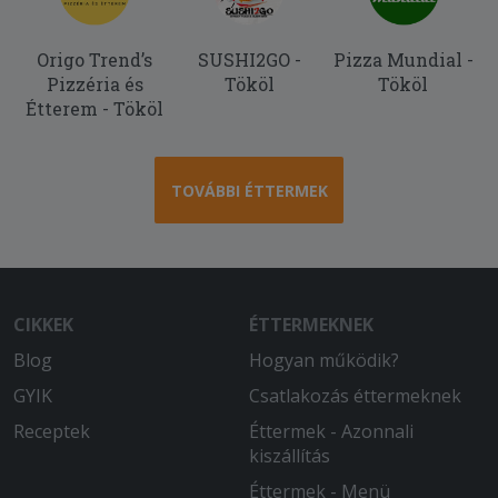
rendben van, viszont a tészta egyik fele
konkrétan jéghideg, mintha a
Origo Trend’s
SUSHI2GO -
Pizza Mundial -
fagyasztóból lett volna kivéve, a másik
Pizzéria és
Tököl
Tököl
fele pedig langyos meleg. Elvileg
Étterem - Tököl
paradicsomos tésztát kértem, de nem
sok arra hasonlító íze van. Jelöltem,
hogy nagy címlettel fizetek, ehhez
képest meg ba kellett várnom, hogy a
TOVÁBBI ÉTTERMEK
futár pénzt váltson,mert pont
elfogyott a váltópénze. az egyetlen
pozitívum a rendelésben, hogy legalább
fel tudott hívni a futár.
CIKKEK
ÉTTERMEKNEK
2025-10-11 - János:
Blog
Finom étel,gyors,udvarias kiszállítás.
Hogyan működik?
GYIK
Csatlakozás éttermeknek
2025-08-26 - László:
Receptek
Éttermek - Azonnali
A MacCheese nem volt a legjobb.
kiszállítás
Nagyon sós volt és nagyonkevés volt
rajta a sajt ( pedig 3x chedarral van
Éttermek - Menü