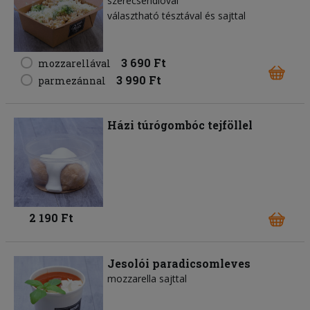
szerecsendióval
választható tésztával és sajttal
3 690 Ft
mozzarellával
3 990 Ft
parmezánnal
Házi túrógombóc tejföllel
2 190 Ft
Jesolói paradicsomleves
mozzarella sajttal