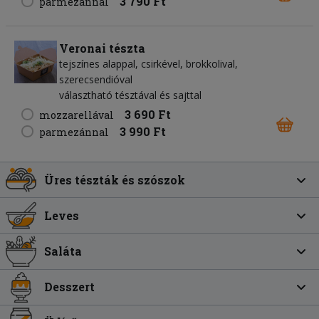
3 790 Ft
parmezánnal
Veronai tészta
tejszínes alappal, csirkével, brokkolival,
szerecsendióval
választható tésztával és sajttal
3 690 Ft
mozzarellával
3 990 Ft
parmezánnal
Üres tészták és szószok
Leves
Saláta
Desszert