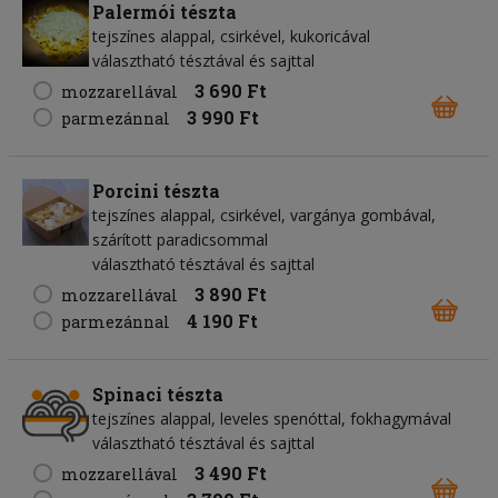
Palermói tészta
tejszínes alappal, csirkével, kukoricával
választható tésztával és sajttal
3 690 Ft
mozzarellával
3 990 Ft
parmezánnal
Porcini tészta
tejszínes alappal, csirkével, vargánya gombával,
szárított paradicsommal
választható tésztával és sajttal
3 890 Ft
mozzarellával
4 190 Ft
parmezánnal
Spinaci tészta
tejszínes alappal, leveles spenóttal, fokhagymával
választható tésztával és sajttal
3 490 Ft
mozzarellával