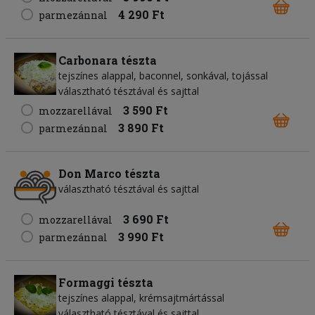
4 290 Ft
parmezánnal
Carbonara tészta
tejszínes alappal, baconnel, sonkával, tojással
választható tésztával és sajttal
3 590 Ft
mozzarellával
3 890 Ft
parmezánnal
Don Marco tészta
választható tésztával és sajttal
3 690 Ft
mozzarellával
3 990 Ft
parmezánnal
Formaggi tészta
tejszínes alappal, krémsajtmártással
választható tésztával és sajttal