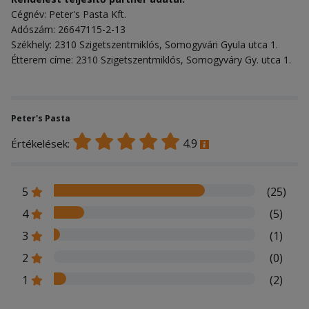
Cégnév: Peter's Pasta Kft.
Adószám: 26647115-2-13
Székhely: 2310 Szigetszentmiklós, Somogyvári Gyula utca 1.
Étterem címe: 2310 Szigetszentmiklós, Somogyváry Gy. utca 1.
Peter's Pasta
4.9
Értékelések:
5
(25)
4
(5)
3
(1)
2
(0)
1
(2)