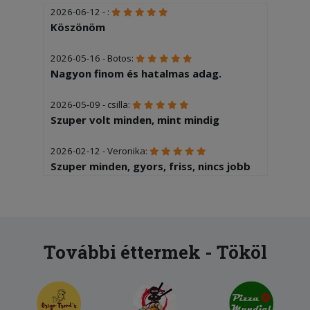
2026-06-12 - :
Köszönöm
2026-05-16 - Botos:
Nagyon finom és hatalmas adag.
2026-05-09 - csilla:
Szuper volt minden, mint mindig
2026-02-12 - Veronika:
Szuper minden, gyors, friss, nincs jobb
tesztás hely a környéken.
2025-12-04 - Éva:
Sajnos 2óra volt mire kiérkezett az
étel.
További éttermek - Tököl
2025-11-10 - Krisztián:
a megjelölt 1 óra helyett legalább
másfél óra volt a szállítás, az adag