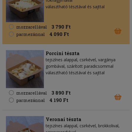
fokhagymával
választható tésztával és sajttal
3 790 Ft
mozzarellával
4 090 Ft
parmezánnal
Porcini tészta
tejszínes alappal, csirkével, vargánya
gombával, szárított paradicsommal
választható tésztával és sajttal
3 890 Ft
mozzarellával
4 190 Ft
parmezánnal
Veronai tészta
tejszínes alappal, csirkével, brokkolival,