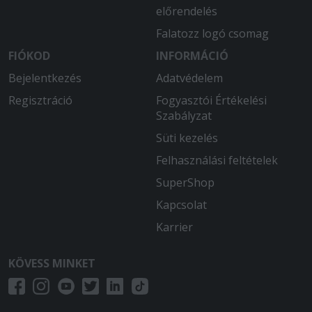
hirdetve.
előrendelés
Falatozz logó csomag
2025-07-28 - Ádám:
Isteni finom volt és kellő adag
FIÓKOD
INFORMÁCIÓ
garatulálok
Bejelentkezés
Adatvédelem
Regisztráció
Fogyasztói Értékelési
Szabályzat
Süti kezelés
Felhasználási feltételek
SuperShop
Kapcsolat
Karrier
KÖVESS MINKET