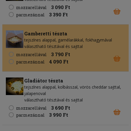
3 090 Ft
mozzarellával
3 390 Ft
parmezánnal
Gamberetti tészta
tejszínes alappal, garnélarákkal, fokhagymával
választható tésztával és sajttal
3 790 Ft
mozzarellával
4 090 Ft
parmezánnal
Gladiátor tészta
tejszínes alappal, kolbásszal, vörös cheddar sajttal,
jalapenoval
választható tésztával és sajttal
3 690 Ft
mozzarellával
3 990 Ft
parmezánnal