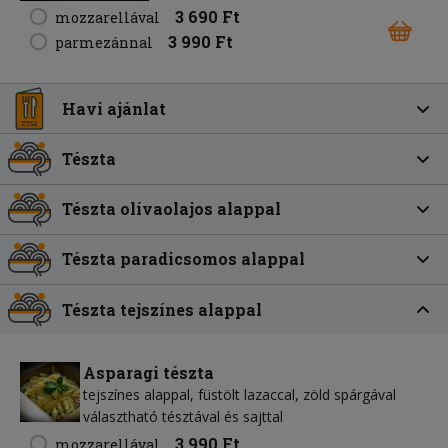
3 690 Ft
mozzarellával
3 990 Ft
parmezánnal
Havi ajánlat
Tészta
Tészta olívaolajos alappal
Tészta paradicsomos alappal
Tészta tejszínes alappal
Asparagi tészta
tejszínes alappal, füstölt lazaccal, zöld spárgával
választható tésztával és sajttal
3 990 Ft
mozzarellával