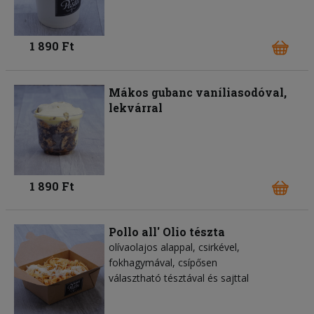
1 890 Ft
Mákos gubanc vaníliasodóval,
lekvárral
1 890 Ft
Pollo all' Olio tészta
olívaolajos alappal, csirkével,
fokhagymával, csípősen
választható tésztával és sajttal