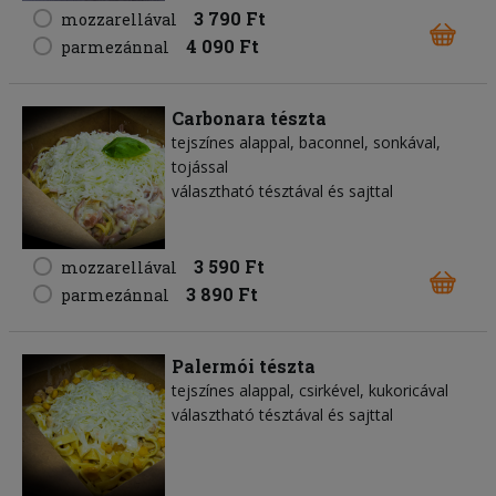
3 790 Ft
mozzarellával
4 090 Ft
parmezánnal
Carbonara tészta
tejszínes alappal, baconnel, sonkával,
tojással
választható tésztával és sajttal
3 590 Ft
mozzarellával
3 890 Ft
parmezánnal
Palermói tészta
tejszínes alappal, csirkével, kukoricával
választható tésztával és sajttal