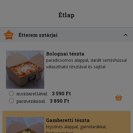
Étlap
Étterem sztárjai
Bolognai tészta
paradicsomos alappal, darált sertéshússal
választható tésztával és sajttal
3 590 Ft
mozzarellával
3 890 Ft
parmezánnal
Gamberetti tészta
tejszínes alappal, garnélarákkal,