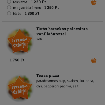
1 220 Ft
lekváros
1 350 Ft
mogyorókrémes
1 350 Ft
túrós
Túrós-barackos palacsinta
vaníliaöntettel
2db
1 750 Ft
Texas pizza
paradicsomos alap
szalámi
kukorica
chili
pepperoni paprika
sajt