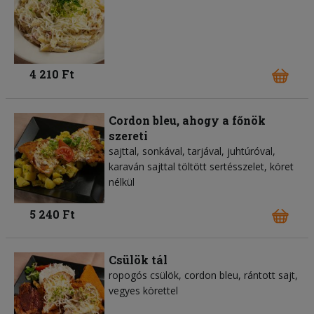
4 210 Ft
Cordon bleu, ahogy a főnök
szereti
sajttal, sonkával, tarjával, juhtúróval,
karaván sajttal töltött sertésszelet, köret
nélkül
5 240 Ft
Csülök tál
ropogós csülök, cordon bleu, rántott sajt,
vegyes körettel