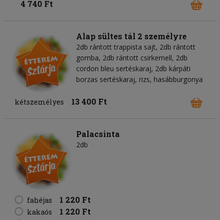
4 740 Ft
Alap sültes tál 2 személyre
2db rántott trappista sajt, 2db rántott
gomba, 2db rántott csirkemell, 2db
cordon bleu sertéskaraj, 2db kárpáti
borzas sertéskaraj, rizs, hasábburgonya
13 400 Ft
kétszemélyes
Palacsinta
2db
1 220 Ft
fahéjas
1 220 Ft
kakaós