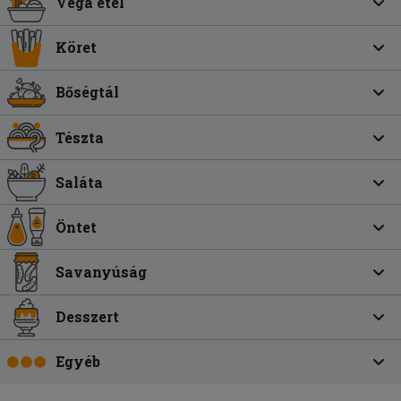
Vega étel
Köret
Bőségtál
Tészta
Saláta
Öntet
Savanyúság
Desszert
Egyéb