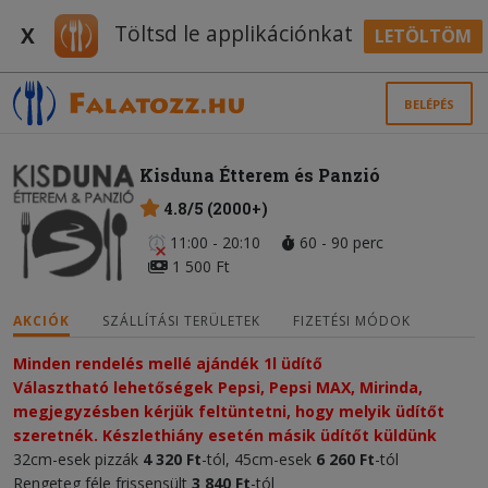
Töltsd le applikációnkat
X
LETÖLTÖM
BELÉPÉS
Kisduna Étterem és Panzió
4.8/5 (2000+)
11:00 - 20:10
60 - 90 perc
1 500 Ft
AKCIÓK
SZÁLLÍTÁSI TERÜLETEK
FIZETÉSI MÓDOK
Minden rendelés mellé ajándék 1l üdítő
Választható lehetőségek Pepsi, Pepsi MAX, Mirinda, 
megjegyzésben kérjük feltüntetni, hogy melyik üdítőt 
szeretnék. Készlethiány esetén másik üdítőt küldünk
32cm-esek pizzák
4 320
Ft
-tól, 45cm-esek
6 26
0 Ft
-tól
Rengeteg féle frissensült
3
84
0 Ft
-tól