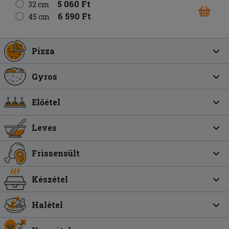
5 060 Ft
32 cm
6 590 Ft
45 cm
Pizza
Gyros
Előétel
Leves
Frissensült
Készétel
Halétel