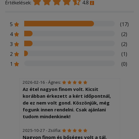
4.8
Értékelések:
5
(17)
4
(2)
3
(2)
2
(1)
1
(0)
2026-02-16 - Ágnes:
Az étel nagyon finom volt. Kicsit
korábban érkezett a kért időpontnál,
de ez nem volt gond. Köszönjük, még
fogunk innen rendelni. Csak ajánlani
tudom mindenkinek!
2025-10-27 - Zsófia:
Nagyon finom és bőséges volt a tál.