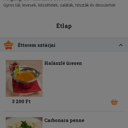
Gyros tál, levesek, készételek, saláták, tészták és desszertek
Étlap
Étterem sztárjai
Halászlé üresen
3 200 Ft
Carbonara penne