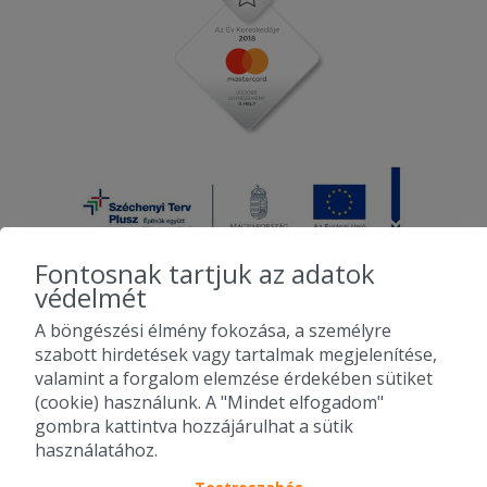
Fontosnak tartjuk az adatok
védelmét
A böngészési élmény fokozása, a személyre
2010-2026 Copyright - Falatozz.hu - Diston-line Kft.
szabott hirdetések vagy tartalmak megjelenítése,
valamint a forgalom elemzése érdekében sütiket
Pizza, gyros, hamburger, menük kedvező áron, egy helyen az összes
(cookie) használunk. A "Mindet elfogadom"
étterem ajánlata.
gombra kattintva hozzájárulhat a sütik
használatához.