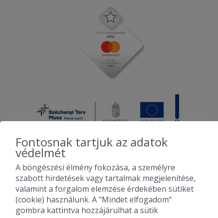
Fontosnak tartjuk az adatok
védelmét
A böngészési élmény fokozása, a személyre
2010-2026 Copyright - Falatozz.hu - Diston-line Kft.
szabott hirdetések vagy tartalmak megjelenítése,
valamint a forgalom elemzése érdekében sütiket
Pizza, gyros, hamburger, menük kedvező áron, egy helyen az összes
(cookie) használunk. A "Mindet elfogadom"
étterem ajánlata.
gombra kattintva hozzájárulhat a sütik