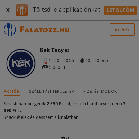
Töltsd le applikációnkat
X
LETÖLTÖM
BELÉPÉS
Kék Tányér
11:00 - 20:55
60 - 90 perc
5 000 Ft
AKCIÓK
SZÁLLÍTÁSI TERÜLETEK
FIZETÉSI MÓDOK
Smash hamburgerek
2 590 Ft
-tól, smash hamburger menü
3
390
Ft
-tól
Snack ételek és desszert a kínálatban