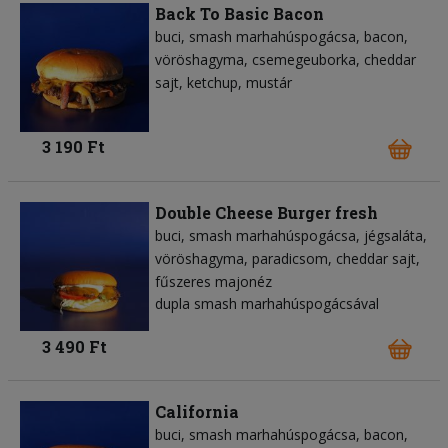
Back To Basic Bacon
buci
smash marhahúspogácsa
bacon
vöröshagyma
csemegeuborka
cheddar
sajt
ketchup
mustár
3 190 Ft
Double Cheese Burger fresh
buci
smash marhahúspogácsa
jégsaláta
vöröshagyma
paradicsom
cheddar sajt
fűszeres majonéz
dupla smash marhahúspogácsával
3 490 Ft
California
buci
smash marhahúspogácsa
bacon