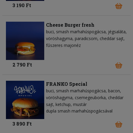
3 190 Ft
Cheese Burger fresh
buci
smash marhahúspogácsa
jégsaláta
vöröshagyma
paradicsom
cheddar sajt
fűszeres majonéz
2 790 Ft
FRANKO Special
buci
smash marhahúspogácsa
bacon
vöröshagyma
csemegeuborka
cheddar
sajt
ketchup
mustár
dupla smash marhahúspogácsával
3 890 Ft