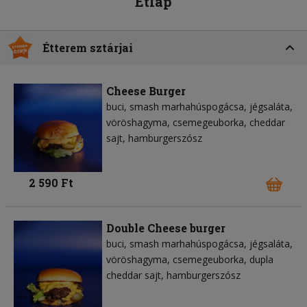
Étlap
Étterem sztárjai
Cheese Burger
buci
smash marhahúspogácsa
jégsaláta
vöröshagyma
csemegeuborka
cheddar
sajt
hamburgerszósz
2 590 Ft
Double Cheese burger
buci
smash marhahúspogácsa
jégsaláta
vöröshagyma
csemegeuborka
dupla
cheddar sajt
hamburgerszósz