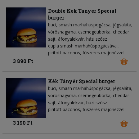
Double Kék Tányér Special
burger
buci
smash marhahúspogácsa
jégsaláta
vöröshagyma
csemegeuborka
cheddar
sajt
áfonyalekvár
házi szósz
dupla smash marhahúspogácsával,
pirított baconos, fűszeres majonézzel
3 890 Ft
Kék Tányér Special burger
buci
smash marhahúspogácsa
jégsaláta
vöröshagyma
csemegeuborka
cheddar
sajt
áfonyalekvár
házi szósz
pirított baconos, fűszeres majonézzel
3 190 Ft