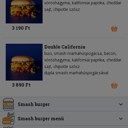
vöröshagyma
kaliforniai paprika
cheddar
sajt
chipotle szósz
3 190 Ft
Double California
buci
smash marhahúspogácsa
bacon
vöröshagyma
kaliforniai paprika
cheddar
sajt
chipotle szósz
dupla smash marhahúspogácsával
3 890 Ft
Smash burger
Smash burger menü