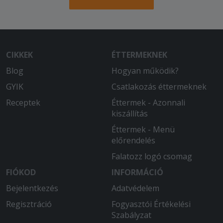
CIKKEK
ÉTTERMEKNEK
Blog
Hogyan működik?
GYIK
Csatlakozás éttermeknek
Receptek
Éttermek - Azonnali
kiszállítás
Éttermek - Menü
előrendelés
Falatozz logó csomag
FIÓKOD
INFORMÁCIÓ
Bejelentkezés
Adatvédelem
Regisztráció
Fogyasztói Értékelési
Szabályzat