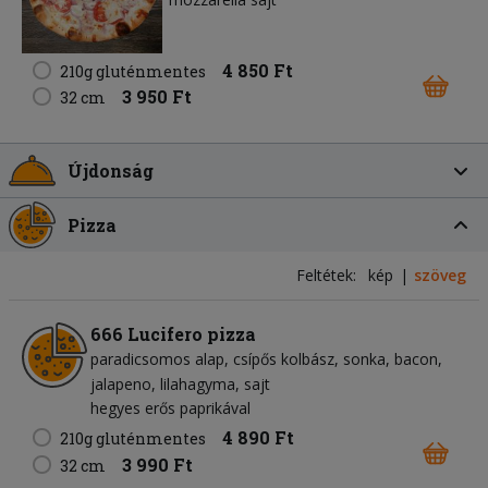
4 850 Ft
210g gluténmentes
3 950 Ft
32 cm
Újdonság
Pizza
Feltétek:
kép
szöveg
666 Lucifero pizza
paradicsomos alap
csípős kolbász
sonka
bacon
jalapeno
lilahagyma
sajt
hegyes erős paprikával
4 890 Ft
210g gluténmentes
3 990 Ft
32 cm