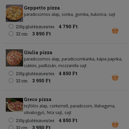
Geppetto pizza
paradicsomos alap
sonka
gomba
kukorica
sajt
4 790 Ft
210g gluténmentes
3 890 Ft
32 cm
Giulia pizza
paradicsomos alap
paradicsomkarika
kápia paprika
cukkini
padlizsán
mozzarella sajt
4 850 Ft
210g gluténmentes
3 950 Ft
32 cm
Greco pizza
tejfölös alap
csirkemell
paradicsom
lilahagyma
olívabogyó
feta sajt
sajt
4 850 Ft
210g gluténmentes
3 950 Ft
32 cm