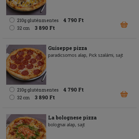
4 790 Ft
210g gluténmentes
3 890 Ft
32 cm
Guiseppe pizza
paradicsomos alap
Pick szalámi
sajt
4 790 Ft
210g gluténmentes
3 890 Ft
32 cm
La bolognese pizza
bolognai alap
sajt