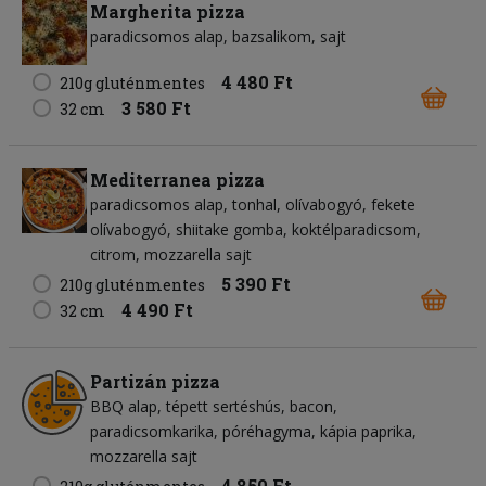
Margherita pizza
paradicsomos alap
bazsalikom
sajt
4 480 Ft
210g gluténmentes
3 580 Ft
32 cm
Mediterranea pizza
paradicsomos alap
tonhal
olívabogyó
fekete
olívabogyó
shiitake gomba
koktélparadicsom
citrom
mozzarella sajt
5 390 Ft
210g gluténmentes
4 490 Ft
32 cm
Partizán pizza
BBQ alap
tépett sertéshús
bacon
paradicsomkarika
póréhagyma
kápia paprika
mozzarella sajt
4 850 Ft