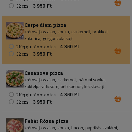
3 950 Ft
32 cm
Carpe diem pizza
krémsajtos alap
sonka
csirkemell
brokkoli
kukorica
gorgonzola sajt
4 850 Ft
210g gluténmentes
3 950 Ft
32 cm
Casanova pizza
krémsajtos alap
csirkemell
pármai sonka
koktélparadicsom
bébispenót
kecskesajt
4 850 Ft
210g gluténmentes
3 950 Ft
32 cm
Fehér Rózsa pizza
krémsajtos alap
sonka
bacon
paprikás szalámi