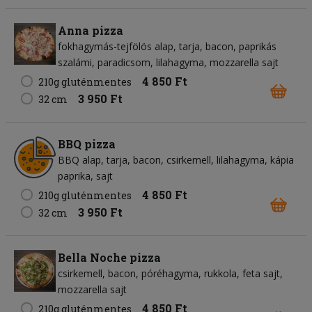
Anna pizza
fokhagymás-tejfölös alap
tarja
bacon
paprikás
szalámi
paradicsom
lilahagyma
mozzarella sajt
4 850 Ft
210g gluténmentes
3 950 Ft
32 cm
BBQ pizza
BBQ alap
tarja
bacon
csirkemell
lilahagyma
kápia
paprika
sajt
4 850 Ft
210g gluténmentes
3 950 Ft
32 cm
Bella Noche pizza
csirkemell
bacon
póréhagyma
rukkola
feta sajt
mozzarella sajt
4 850 Ft
210g gluténmentes