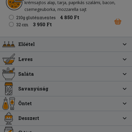
krémsajtos alap
tarja
paprikás szalámi
bacon
csemegeuborka
mozzarella sajt
4 850 Ft
210g gluténmentes
3 950 Ft
32 cm
Előétel
Leves
Saláta
Savanyúság
Öntet
Desszert