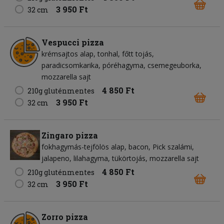
3 950 Ft
32 cm
Vespucci pizza
krémsajtos alap
tonhal
főtt tojás
paradicsomkarika
póréhagyma
csemegeuborka
mozzarella sajt
4 850 Ft
210g gluténmentes
3 950 Ft
32 cm
Zingaro pizza
fokhagymás-tejfölös alap
bacon
Pick szalámi
jalapeno
lilahagyma
tükörtojás
mozzarella sajt
4 850 Ft
210g gluténmentes
3 950 Ft
32 cm
Zorro pizza