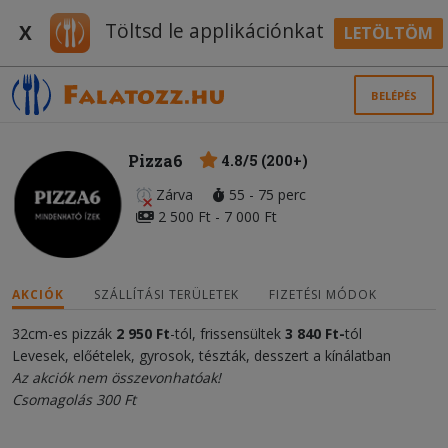
Töltsd le applikációnkat
X
LETÖLTÖM
BELÉPÉS
Pizza6
4.8/5 (200+)
Zárva
55 - 75 perc
2 500 Ft - 7 000 Ft
AKCIÓK
SZÁLLÍTÁSI TERÜLETEK
FIZETÉSI MÓDOK
32cm-es pizzák
2 950 Ft
-tól, frissensültek
3 840 Ft-
tól
Levesek, előételek, gyrosok, tészták, desszert a kínálatban
Az akciók nem összevonhatóak!
Csomagolás 300 Ft