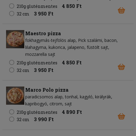
4 850 Ft
210g gluténmentes
3 950 Ft
32 cm
Maestro pizza
fokhagymás-tejfölös alap
Pick szalámi
bacon
lilahagyma
kukorica
jalapeno
füstölt sajt
mozzarella sajt
4 850 Ft
210g gluténmentes
3 950 Ft
32 cm
Marco Polo pizza
paradicsomos alap
tonhal
kagyló
királyrák
kapribogyó
citrom
sajt
4 890 Ft
210g gluténmentes
3 990 Ft
32 cm