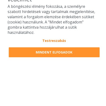
A böngészési élmény fokozása, a személyre
szabott hirdetések vagy tartalmak megjelenítése,
valamint a forgalom elemzése érdekében sütiket
(cookie) használunk. A "Mindet elfogadom"
gombra kattintva hozzájárulhat a sütik
használatához.
Testreszabás
2010-2026 Copyright - Falatozz.hu - Diston-line Kft.
MINDENT ELFOGADOK
Pizza, gyros, hamburger, menük kedvező áron, egy helyen az összes
étterem ajánlata.
0
tétel a kosárban
Megrendelem
Megrendelem
0 Ft