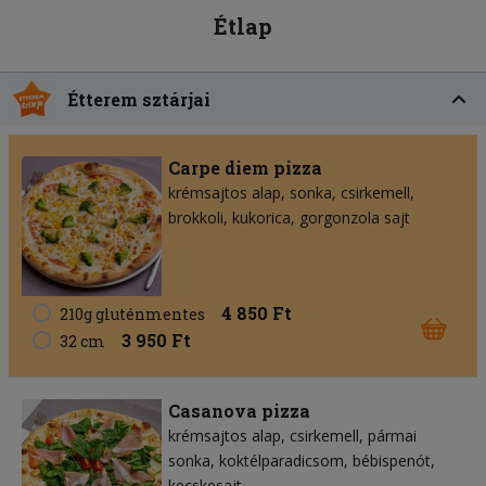
Étlap
Étterem sztárjai
Carpe diem pizza
krémsajtos alap
sonka
csirkemell
brokkoli
kukorica
gorgonzola sajt
4 850 Ft
210g gluténmentes
3 950 Ft
32 cm
Casanova pizza
krémsajtos alap
csirkemell
pármai
sonka
koktélparadicsom
bébispenót
kecskesajt