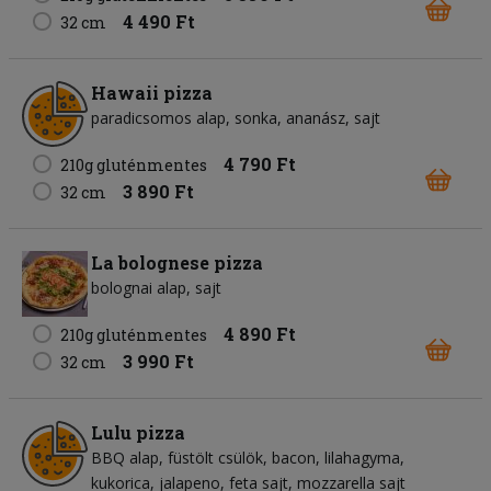
4 490 Ft
32 cm
Hawaii pizza
paradicsomos alap
sonka
ananász
sajt
4 790 Ft
210g gluténmentes
3 890 Ft
32 cm
La bolognese pizza
bolognai alap
sajt
4 890 Ft
210g gluténmentes
3 990 Ft
32 cm
Lulu pizza
BBQ alap
füstölt csülök
bacon
lilahagyma
kukorica
jalapeno
feta sajt
mozzarella sajt