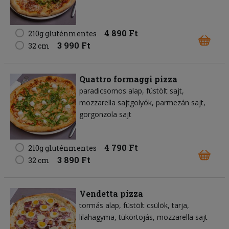
4 890 Ft
210g gluténmentes
3 990 Ft
32 cm
Quattro formaggi pizza
paradicsomos alap
füstölt sajt
mozzarella sajtgolyók
parmezán sajt
gorgonzola sajt
4 790 Ft
210g gluténmentes
3 890 Ft
32 cm
Vendetta pizza
tormás alap
füstölt csülök
tarja
lilahagyma
tükörtojás
mozzarella sajt