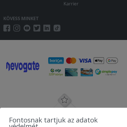
Karrier
KÖVESS MINKET
Fontosnak tartjuk az adatok
védelmét