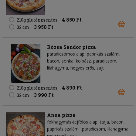
4 850 Ft
210g gluténmentes
3 950 Ft
32 cm
Rózsa Sándor pizza
paradicsomos alap
paprikás szalámi
bacon
sonka
kolbász
paradicsom
lilahagyma
hegyes erős
sajt
4 890 Ft
210g gluténmentes
3 990 Ft
32 cm
Anna pizza
fokhagymás-tejfölös alap
tarja
bacon
paprikás szalámi
paradicsom
lilahagyma
mozzarella sajt