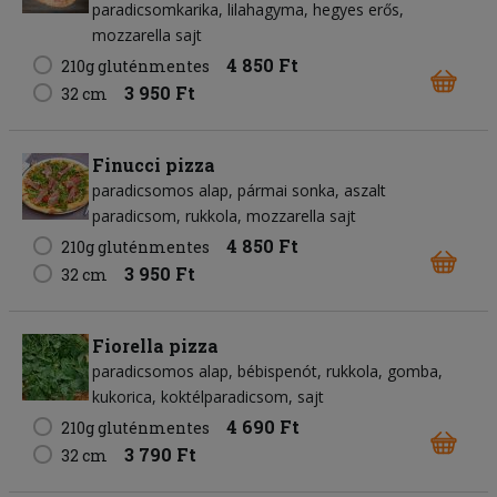
paradicsomkarika
lilahagyma
hegyes erős
mozzarella sajt
4 850 Ft
210g gluténmentes
3 950 Ft
32 cm
Finucci pizza
paradicsomos alap
pármai sonka
aszalt
paradicsom
rukkola
mozzarella sajt
4 850 Ft
210g gluténmentes
3 950 Ft
32 cm
Fiorella pizza
paradicsomos alap
bébispenót
rukkola
gomba
kukorica
koktélparadicsom
sajt
4 690 Ft
210g gluténmentes
3 790 Ft
32 cm