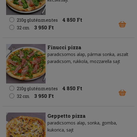
4 850 Ft
210g gluténmentes
3 950 Ft
32 cm
Finucci pizza
paradicsomos alap
pármai sonka
aszalt
paradicsom
rukkola
mozzarella sajt
4 850 Ft
210g gluténmentes
3 950 Ft
32 cm
Geppetto pizza
paradicsomos alap
sonka
gomba
kukorica
sajt