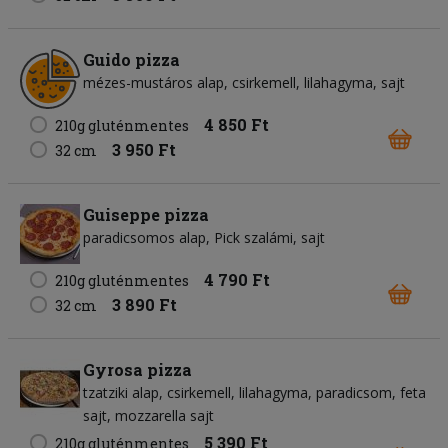
Guido pizza
mézes-mustáros alap
csirkemell
lilahagyma
sajt
4 850 Ft
210g gluténmentes
3 950 Ft
32 cm
Guiseppe pizza
paradicsomos alap
Pick szalámi
sajt
4 790 Ft
210g gluténmentes
3 890 Ft
32 cm
Gyrosa pizza
tzatziki alap
csirkemell
lilahagyma
paradicsom
feta
sajt
mozzarella sajt
5 390 Ft
210g gluténmentes