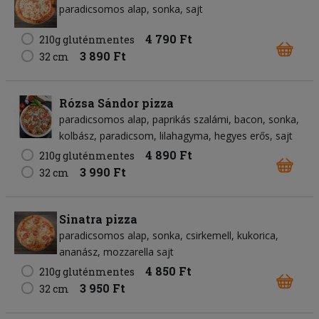
paradicsomos alap
sonka
sajt
4 790 Ft
210g gluténmentes
3 890 Ft
32 cm
Rózsa Sándor pizza
paradicsomos alap
paprikás szalámi
bacon
sonka
kolbász
paradicsom
lilahagyma
hegyes erős
sajt
4 890 Ft
210g gluténmentes
3 990 Ft
32 cm
Sinatra pizza
paradicsomos alap
sonka
csirkemell
kukorica
ananász
mozzarella sajt
4 850 Ft
210g gluténmentes
3 950 Ft
32 cm