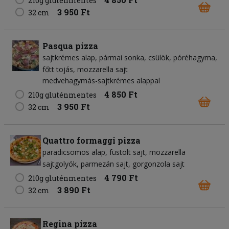
210g gluténmentes
3 950 Ft
32 cm
Pasqua pizza
sajtkrémes alap
pármai sonka
csülök
póréhagyma
főtt tojás
mozzarella sajt
medvehagymás-sajtkrémes alappal
4 850 Ft
210g gluténmentes
3 950 Ft
32 cm
Quattro formaggi pizza
paradicsomos alap
füstölt sajt
mozzarella
sajtgolyók
parmezán sajt
gorgonzola sajt
4 790 Ft
210g gluténmentes
3 890 Ft
32 cm
Regina pizza