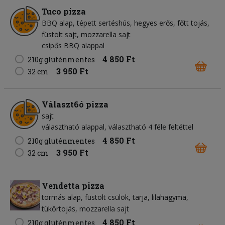
Tuco pizza
BBQ alap
tépett sertéshús
hegyes erős
főtt tojás
füstölt sajt
mozzarella sajt
csípős BBQ alappal
4 850 Ft
210g gluténmentes
3 950 Ft
32 cm
Választ6ó pizza
sajt
választható alappal, választható 4 féle feltéttel
4 850 Ft
210g gluténmentes
3 950 Ft
32 cm
Vendetta pizza
tormás alap
füstölt csülök
tarja
lilahagyma
tükörtojás
mozzarella sajt
4 850 Ft
210g gluténmentes