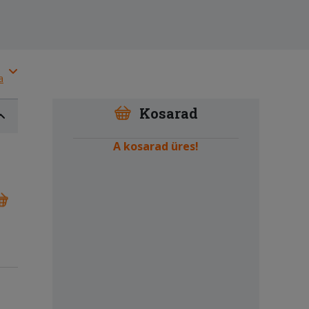
a
Kosarad
A kosarad üres!