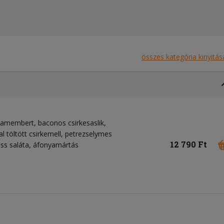
összes kategória kinyitás
 camembert, baconos csirkesaslik,
l töltött csirkemell, petrezselymes
12 790 Ft
iss saláta, áfonyamártás