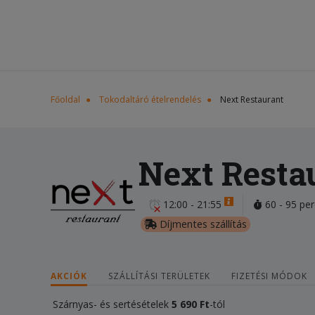
Főoldal
Tokodaltáró ételrendelés
Next Restaurant
Next Resta
12:00 - 21:55
60 - 95 per
Díjmentes szállítás
AKCIÓK
SZÁLLÍTÁSI TERÜLETEK
FIZETÉSI MÓDOK
Szárnyas- és sertésételek
5 690 Ft
-tól