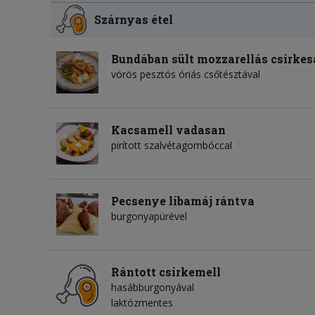
Szárnyas étel
Bundában sült mozzarellás csirkes
vörös pesztós óriás csőtésztával
Kacsamell vadasan
pirított szalvétagombóccal
Pecsenye libamáj rántva
burgonyapürével
Rántott csirkemell
hasábburgonyával
laktózmentes