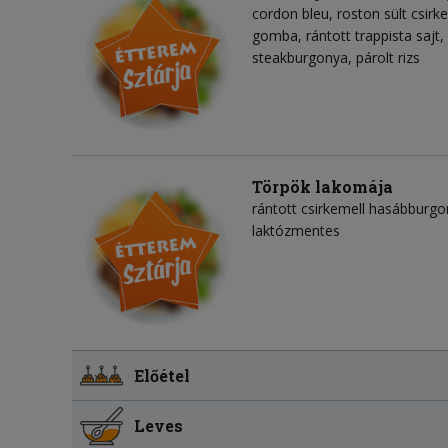
cordon bleu, roston sült csirk
gomba, rántott trappista sajt,
steakburgonya, párolt rizs
Törpök lakomája
rántott csirkemell hasábburgo
laktózmentes
Előétel
Leves