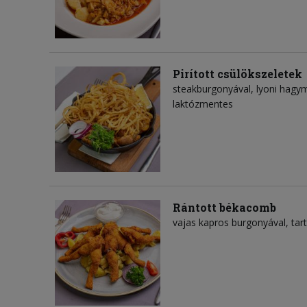
Pirított csülökszeletek
steakburgonyával, lyoni hagy
laktózmentes
Rántott békacomb
vajas kapros burgonyával, tar