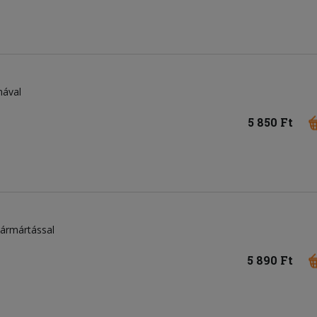
mával
5 850 Ft
tármártással
5 890 Ft