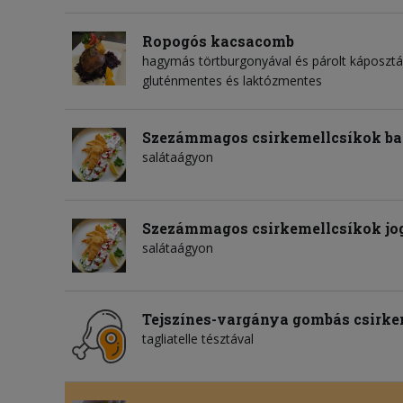
Ropogós kacsacomb
hagymás törtburgonyával és párolt káposztá
gluténmentes és laktózmentes
Szezámmagos csirkemellcsíkok ba
salátaágyon
Szezámmagos csirkemellcsíkok jog
salátaágyon
Tejszínes-vargánya gombás csirke
tagliatelle tésztával