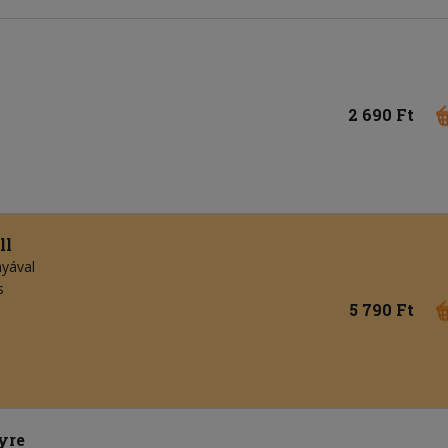
2 690 Ft
ll
nyával
s
5 790 Ft
yre