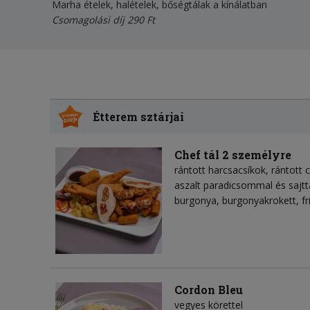
Marha ételek, halételek, bőségtálak a kínálatban
Csomagolási díj 290 Ft
Étterem sztárjai
Chef tál 2 személyre
rántott harcsacsíkok, rántott
aszalt paradicsommal és sajtta
burgonya, burgonyakrokett, fr
Cordon Bleu
vegyes körettel