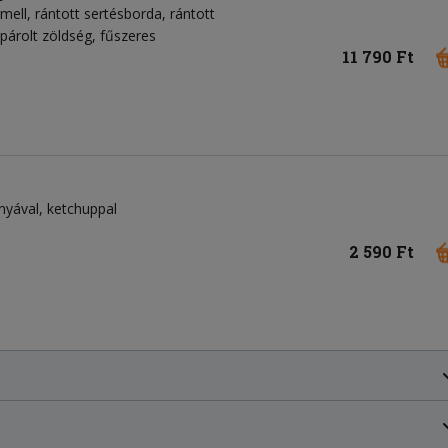
emell, rántott sertésborda, rántott
 párolt zöldség, fűszeres
11 790 Ft
nyával, ketchuppal
2 590 Ft