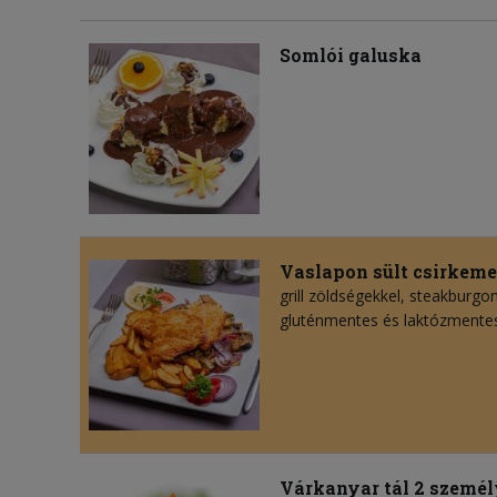
Somlói galuska
Vaslapon sült csirkeme
grill zöldségekkel, steakburgo
gluténmentes és laktózmente
Várkanyar tál 2 személ