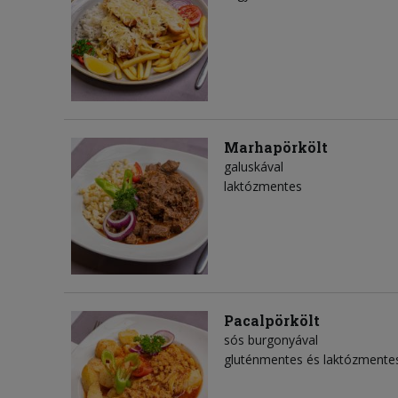
Marhapörkölt
galuskával
laktózmentes
Pacalpörkölt
sós burgonyával
gluténmentes és laktózmente