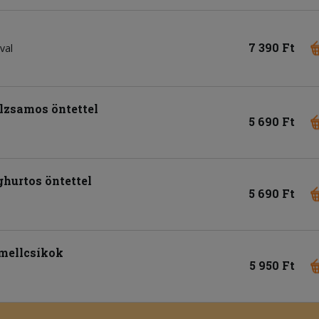
7 390 Ft
val
lzsamos öntettel
5 690 Ft
hurtos öntettel
5 690 Ft
mellcsíkok
5 950 Ft