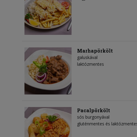
Marhapörkölt
galuskával
laktózmentes
Pacalpörkölt
sós burgonyával
gluténmentes és laktózmente