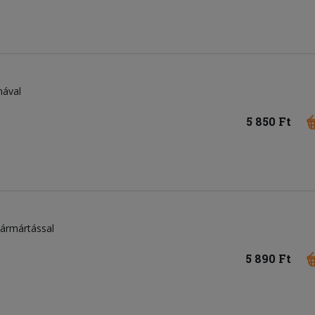
mával
5 850 Ft
tármártással
5 890 Ft