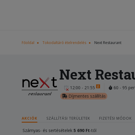
Főoldal
Tokodaltáró ételrendelés
Next Restaurant
Next Resta
12:00 - 21:55
60 - 95 per
Díjmentes szállítás
AKCIÓK
SZÁLLÍTÁSI TERÜLETEK
FIZETÉSI MÓDOK
Szárnyas- és sertésételek
5 690 Ft
-tól