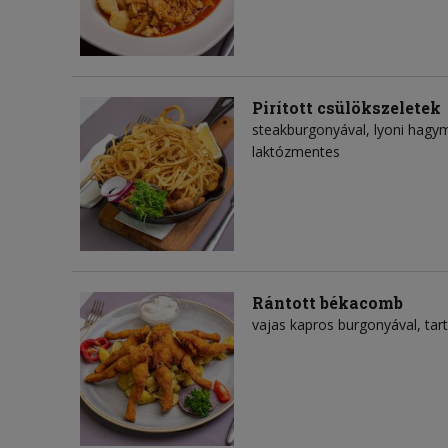
Pirított csülökszeletek
steakburgonyával, lyoni hagy
laktózmentes
Rántott békacomb
vajas kapros burgonyával, tar