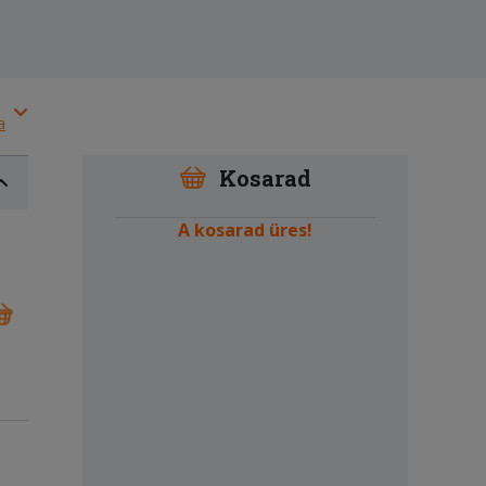
a
Kosarad
A kosarad üres!