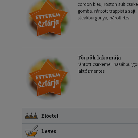
cordon bleu, roston sült csirk
gomba, rántott trappista sajt,
steakburgonya, párolt rizs
Törpök lakomája
rántott csirkemell hasábburgo
laktózmentes
Előétel
Leves