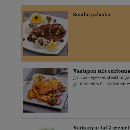
Somlói galuska
Vaslapon sült csirkeme
grill zöldségekkel, steakburgo
gluténmentes és laktózmente
Várkanyar tál 2 személ