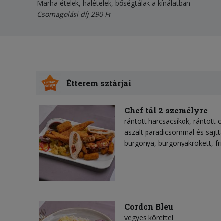
Marha ételek, halételek, bőségtálak a kínálatban
Csomagolási díj 290 Ft
Étterem sztárjai
Chef tál 2 személyre
rántott harcsacsíkok, rántott
aszalt paradicsommal és sajtta
burgonya, burgonyakrokett, fr
Cordon Bleu
vegyes körettel