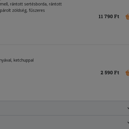
emell, rántott sertésborda, rántott
 párolt zöldség, fűszeres
11 790 Ft
nyával, ketchuppal
2 590 Ft