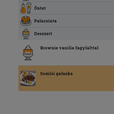
Öntet
Palacsinta
Desszert
Brownie vanília fagylalttal
Somlói galuska