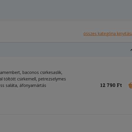
összes kategória kinyitás
 camembert, baconos csirkesaslik,
l töltött csirkemell, petrezselymes
12 790 Ft
iss saláta, áfonyamártás