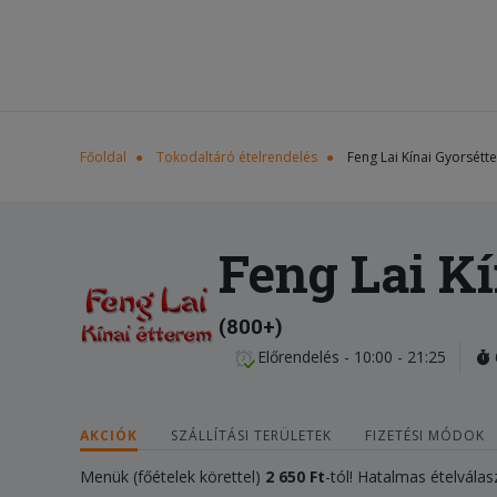
Főoldal
Tokodaltáró ételrendelés
Feng Lai Kínai Gyorsétt
Feng Lai K
(800+)
Előrendelés - 10:00 - 21:25
AKCIÓK
SZÁLLÍTÁSI TERÜLETEK
FIZETÉSI MÓDOK
Menük (főételek körettel)
2 650 Ft
-tól! Hatalmas ételválas