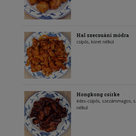
Hal szecsuáni módra
csípős, köret nélkül
Hongkong csirke
édes-csípős, szezámmagos, sz
nélkül