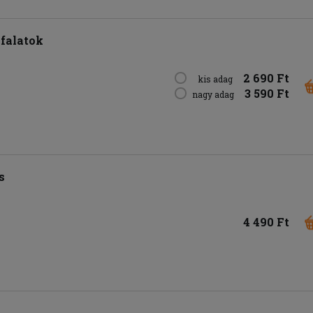
sfalatok
2 690 Ft
kis adag
3 590 Ft
nagy adag
s
4 490 Ft