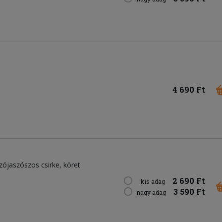
4 690 Ft
ójaszószos csirke, köret
2 690 Ft
kis adag
3 590 Ft
nagy adag