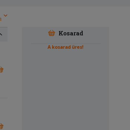
a
Kosarad
A kosarad üres!