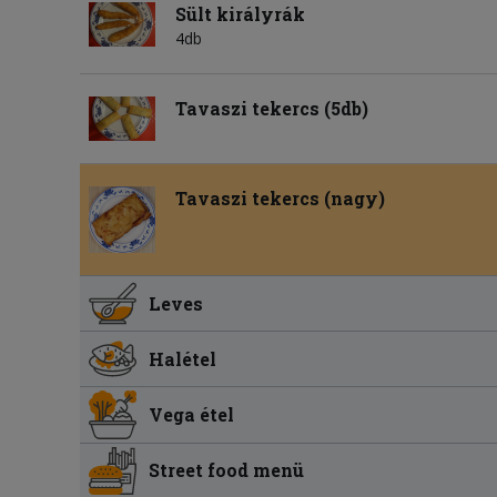
Sült királyrák
4db
Tavaszi tekercs (5db)
Tavaszi tekercs (nagy)
Leves
Halétel
Vega étel
Street food menü