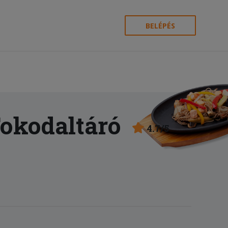
BELÉPÉS
Tokodaltáró
4.7/5