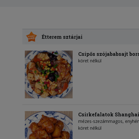
Étterem sztárjai
Csípős szójababsajt bor
köret nélkül
Csirkefalatok Shangha
mézes-szezámmagos, enyhén c
köret nélkül