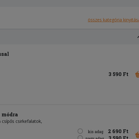
összes kategória kinyitás
ssal
3 590 Ft
i módra
sípős csirkefalatok,
2 690 Ft
kis adag
3 590 Ft
nagy adag