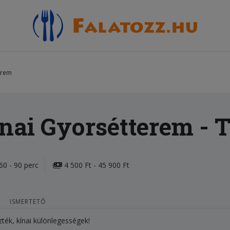
erem
ínai Gyorsétterem
- 
60 - 90 perc
4 500 Ft - 45 900 Ft
ISMERTETŐ
zték, kínai különlegességek!