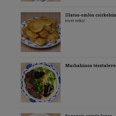
Illatos-omlós csirkehú
köret nélkül
Marhahúsos tésztaleve
Savanyú-csípős leves