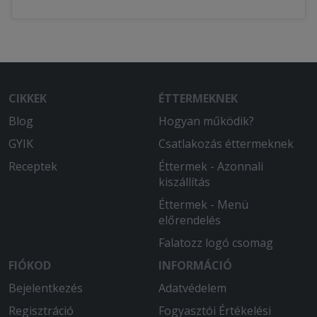
CIKKEK
ÉTTERMEKNEK
Blog
Hogyan működik?
GYIK
Csatlakozás éttermeknek
Receptek
Éttermek - Azonnali
kiszállítás
Éttermek - Menü
előrendelés
Falatozz logó csomag
FIÓKOD
INFORMÁCIÓ
Bejelentkezés
Adatvédelem
Regisztráció
Fogyasztói Értékelési