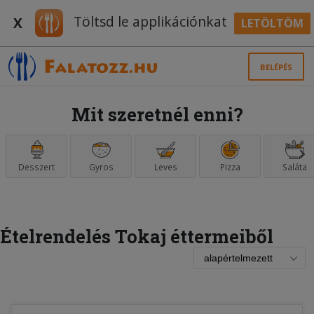
Töltsd le applikációnkat
X
LETÖLTÖM
BELÉPÉS
Mit szeretnél enni?
Desszert
Gyros
Leves
Pizza
Saláta
Ételrendelés Tokaj éttermeiből