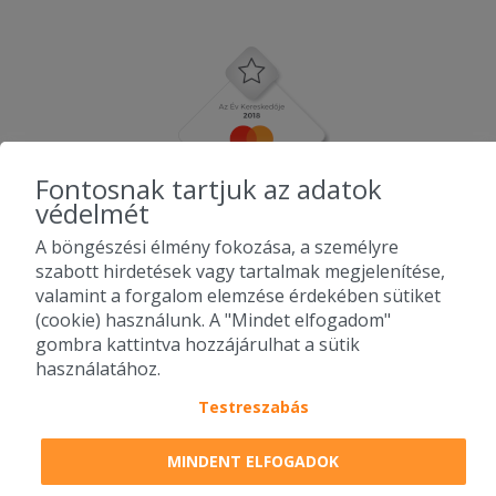
Fontosnak tartjuk az adatok
védelmét
A böngészési élmény fokozása, a személyre
szabott hirdetések vagy tartalmak megjelenítése,
valamint a forgalom elemzése érdekében sütiket
(cookie) használunk. A "Mindet elfogadom"
gombra kattintva hozzájárulhat a sütik
használatához.
Testreszabás
2010-2026 Copyright - Falatozz.hu - Diston-line Kft.
MINDENT ELFOGADOK
Pizza, gyros, hamburger, menük kedvező áron, egy helyen az összes
étterem ajánlata.