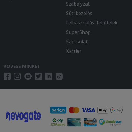
Szabályzat
Süti kezelés
Felhasználási feltételek
SuperShop
Kapcsolat
Karrier
KÖVESS MINKET