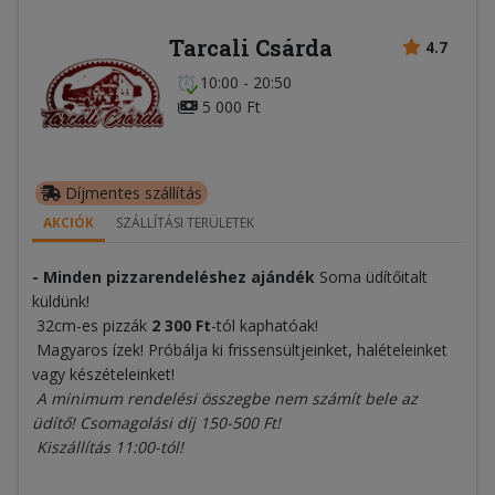
Tarcali Csárda
4.7
10:00 - 20:50
5 000 Ft
Díjmentes szállítás
AKCIÓK
SZÁLLÍTÁSI TERÜLETEK
- Minden pizzarendeléshez ajándék
Soma üdítőitalt
küldünk!
32cm-es pizzák
2 300 Ft
-tól kaphatóak!
Magyaros ízek! Próbálja ki frissensültjeinket, halételeinket
vagy készételeinket!
A minimum rendelési összegbe nem számít bele az
üdítő! Csomagolási díj 150-500 Ft!
Kiszállítás 11:00-tól!