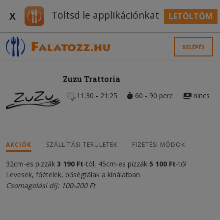
Töltsd le applikációnkat
X
LETÖLTÖM
BELÉPÉS
Zuzu Trattoria
11:30 - 21:25
60 - 90 perc
nincs
AKCIÓK
SZÁLLÍTÁSI TERÜLETEK
FIZETÉSI MÓDOK
32cm-es pizzák
3 190 Ft
-tól, 45cm-es pizzák
5 100 Ft
-tól
Levesek, főételek, bőségtálak a kínálatban
Csomagolási díj: 100-200 Ft