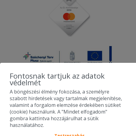
Fontosnak tartjuk az adatok
védelmét
A böngészési élmény fokozása, a személyre
2010-2026 Copyright - Falatozz.hu - Diston-line Kft.
szabott hirdetések vagy tartalmak megjelenítése,
valamint a forgalom elemzése érdekében sütiket
Pizza, gyros, hamburger, menük kedvező áron, egy helyen az összes
(cookie) használunk. A "Mindet elfogadom"
étterem ajánlata.
gombra kattintva hozzájárulhat a sütik
használatához.
Testreszabás