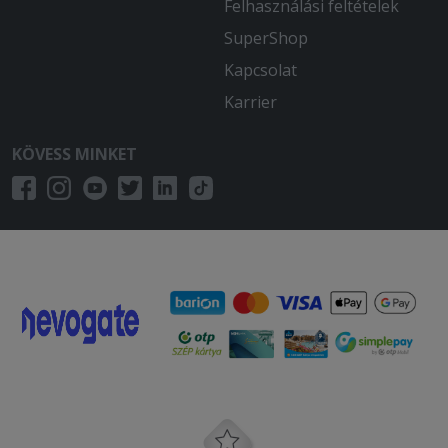
Felhasználási feltételek
SuperShop
Kapcsolat
Karrier
KÖVESS MINKET