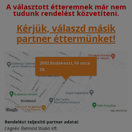
A választott étteremnek már nem
tudunk rendelést közvetíteni.
Kérjük, válaszd másik
partner éttermünket!
2092 Budakeszi, Fő utca
38.
Rendelést teljesítő partner adatai:
Cégnév: Életmód Stúdió Kft.