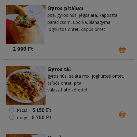
Gyros pitában
pita
gyros hús
jégsaláta
káposzta
paradicsom
uborka
lilahagyma
joghurtos öntet
csípős öntet
2 990 Ft
Gyros tál
gyros hús
saláta mix
joghurtos öntet
csípős öntet
pita
választható körettel
5 150 Ft
kicsi
5 750 Ft
nagy