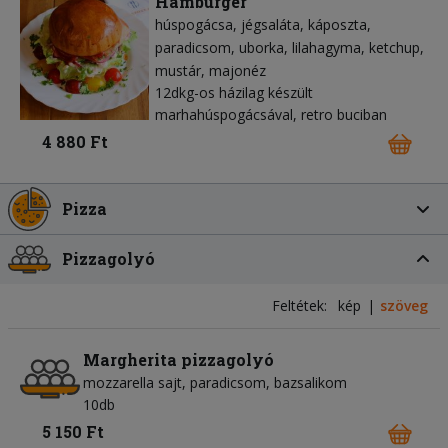
Hamburger
húspogácsa
jégsaláta
káposzta
paradicsom
uborka
lilahagyma
ketchup
mustár
majonéz
12dkg-os házilag készült
marhahúspogácsával, retro buciban
4 880 Ft
Pizza
Pizzagolyó
Feltétek:
kép
szöveg
Margherita pizzagolyó
mozzarella sajt
paradicsom
bazsalikom
10db
5 150 Ft