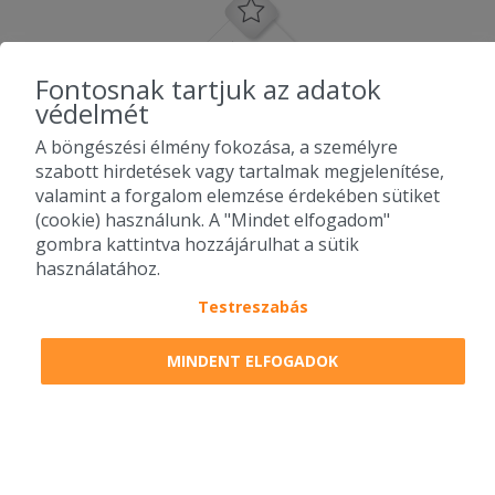
Fontosnak tartjuk az adatok
védelmét
A böngészési élmény fokozása, a személyre
szabott hirdetések vagy tartalmak megjelenítése,
valamint a forgalom elemzése érdekében sütiket
(cookie) használunk. A "Mindet elfogadom"
gombra kattintva hozzájárulhat a sütik
használatához.
Testreszabás
2010-2026 Copyright - Falatozz.hu - Diston-line Kft.
MINDENT ELFOGADOK
Pizza, gyros, hamburger, menük kedvező áron, egy helyen az összes
étterem ajánlata.
0
tétel a kosárban
Megrendelem
Megrendelem
0 Ft