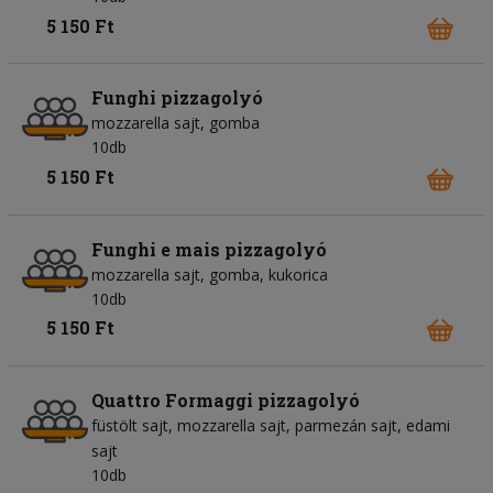
5 150 Ft
Funghi pizzagolyó
mozzarella sajt
gomba
10db
5 150 Ft
Funghi e mais pizzagolyó
mozzarella sajt
gomba
kukorica
10db
5 150 Ft
Quattro Formaggi pizzagolyó
füstölt sajt
mozzarella sajt
parmezán sajt
edami
sajt
10db