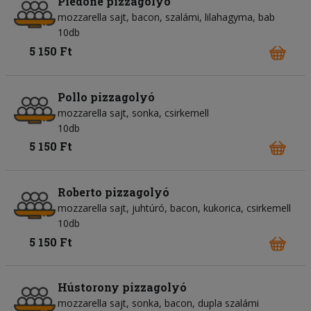
Piedone pizzagolyó
mozzarella sajt
bacon
szalámi
lilahagyma
bab
10db
5 150 Ft
Pollo pizzagolyó
mozzarella sajt
sonka
csirkemell
10db
5 150 Ft
Roberto pizzagolyó
mozzarella sajt
juhtúró
bacon
kukorica
csirkemell
10db
5 150 Ft
Hústorony pizzagolyó
mozzarella sajt
sonka
bacon
dupla szalámi