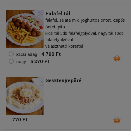
Falafel tál
falafel
saláta mix
joghurtos öntet
csípős
öntet
pita
kicsi tál 5db falafelgolyóval, nagy tál 10db
falafelgolyóval
választható körettel
4 790 Ft
kicsi adag
5 270 Ft
nagy
Gesztenyepüré
770 Ft