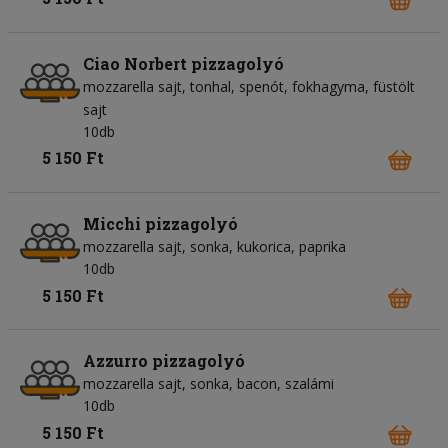
Ciao Norbert pizzagolyó
mozzarella sajt
tonhal
spenót
fokhagyma
füstölt
sajt
10db
5 150 Ft
Micchi pizzagolyó
mozzarella sajt
sonka
kukorica
paprika
10db
5 150 Ft
Azzurro pizzagolyó
mozzarella sajt
sonka
bacon
szalámi
10db
5 150 Ft