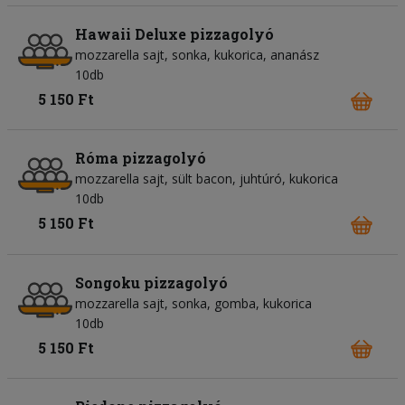
Hawaii Deluxe pizzagolyó
mozzarella sajt
sonka
kukorica
ananász
10db
5 150 Ft
Róma pizzagolyó
mozzarella sajt
sült bacon
juhtúró
kukorica
10db
5 150 Ft
Songoku pizzagolyó
mozzarella sajt
sonka
gomba
kukorica
10db
5 150 Ft