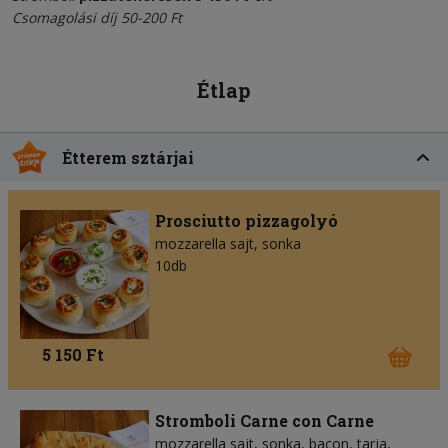
Csomagolási díj 50-200 Ft
Étlap
Étterem sztárjai
Prosciutto pizzagolyó
mozzarella sajt
sonka
10db
5 150 Ft
Stromboli Carne con Carne
mozzarella sajt
sonka
bacon
tarja