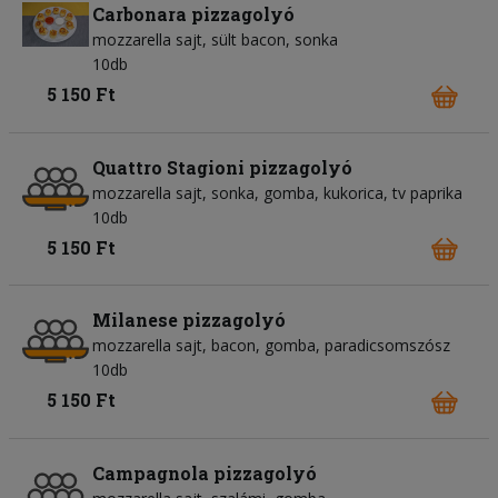
Carbonara pizzagolyó
mozzarella sajt
sült bacon
sonka
10db
5 150 Ft
Quattro Stagioni pizzagolyó
mozzarella sajt
sonka
gomba
kukorica
tv paprika
10db
5 150 Ft
Milanese pizzagolyó
mozzarella sajt
bacon
gomba
paradicsomszósz
10db
5 150 Ft
Campagnola pizzagolyó