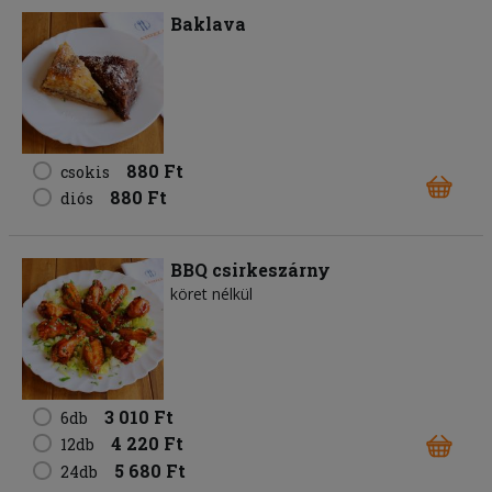
Baklava
880 Ft
csokis
880 Ft
diós
BBQ csirkeszárny
köret nélkül
3 010 Ft
6db
4 220 Ft
12db
5 680 Ft
24db