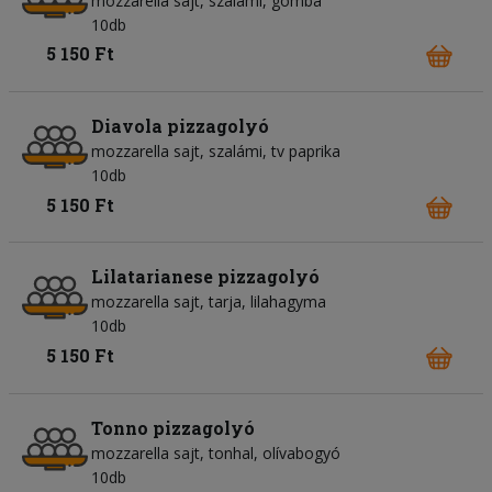
mozzarella sajt
szalámi
gomba
10db
5 150 Ft
Diavola pizzagolyó
mozzarella sajt
szalámi
tv paprika
10db
5 150 Ft
Lilatarianese pizzagolyó
mozzarella sajt
tarja
lilahagyma
10db
5 150 Ft
Tonno pizzagolyó
mozzarella sajt
tonhal
olívabogyó
10db