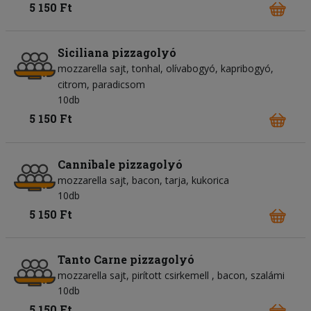
5 150 Ft
Siciliana pizzagolyó
mozzarella sajt
tonhal
olívabogyó
kapribogyó
citrom
paradicsom
10db
5 150 Ft
Cannibale pizzagolyó
mozzarella sajt
bacon
tarja
kukorica
10db
5 150 Ft
Tanto Carne pizzagolyó
mozzarella sajt
pirított csirkemell
bacon
szalámi
10db
5 150 Ft