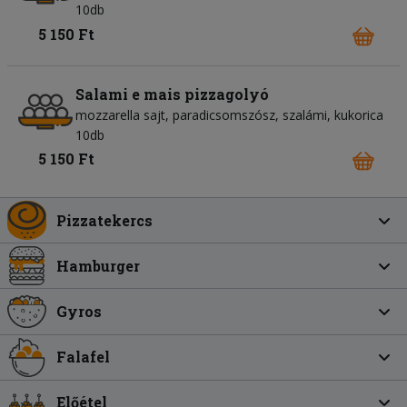
10db
5 150 Ft
Salami e mais pizzagolyó
mozzarella sajt
paradicsomszósz
szalámi
kukorica
10db
5 150 Ft
Pizzatekercs
Hamburger
Gyros
Falafel
Előétel