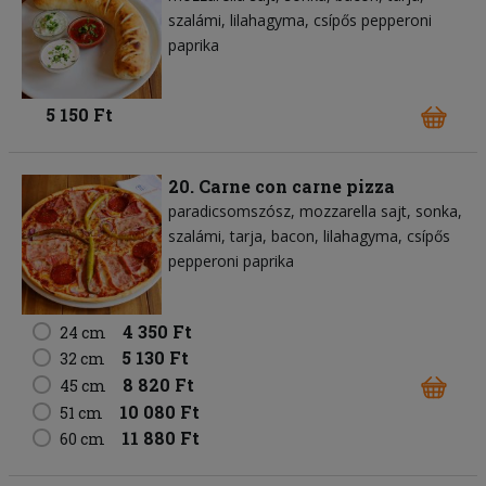
szalámi
lilahagyma
csípős pepperoni
paprika
5 150 Ft
20. Carne con carne pizza
paradicsomszósz
mozzarella sajt
sonka
szalámi
tarja
bacon
lilahagyma
csípős
pepperoni paprika
4 350 Ft
24 cm
5 130 Ft
32 cm
8 820 Ft
45 cm
10 080 Ft
51 cm
11 880 Ft
60 cm