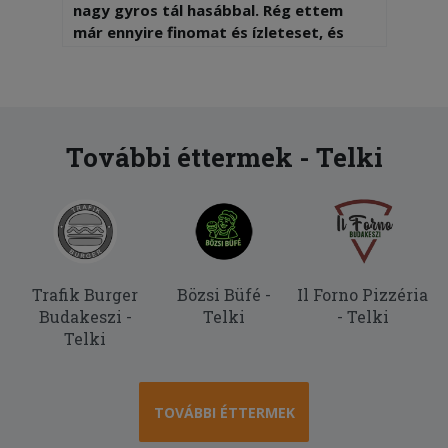
nagy gyros tál hasábbal. Rég ettem
már ennyire finomat és ízleteset, és
valóban nagy adag volt. A hasáb is
sózott volt, ami manapság ritka.
2025-06-25 - Margit:
Kivàlo pizza. Kicsit a kiszállítás lehetne
További éttermek - Telki
gyorsabb de még belefér...
Trafik Burger
Bözsi Büfé -
Il Forno Pizzéria
Budakeszi -
Telki
- Telki
Telki
TOVÁBBI ÉTTERMEK