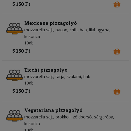
5 150 Ft
Mexicana pizzagolyó
mozzarella sajt
bacon
chilis bab
lilahagyma
kukorica
10db
5 150 Ft
Ticchi pizzagolyó
mozzarella sajt
tarja
szalámi
bab
10db
5 150 Ft
Vegetariana pizzagolyó
mozzarella sajt
brokkoli
zöldborsó
sárgarépa
kukorica
10db