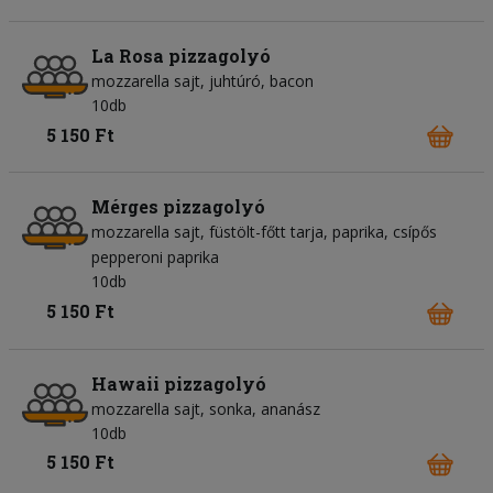
La Rosa pizzagolyó
mozzarella sajt
juhtúró
bacon
10db
5 150 Ft
Mérges pizzagolyó
mozzarella sajt
füstölt-főtt tarja
paprika
csípős
pepperoni paprika
10db
5 150 Ft
Hawaii pizzagolyó
mozzarella sajt
sonka
ananász
10db
5 150 Ft