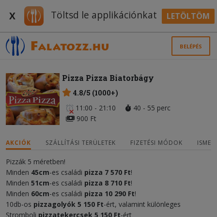
Töltsd le applikációnkat
X
LETÖLTÖM
BELÉPÉS
Pizza Pizza Biatorbágy
4.8/5 (1000+)
11:00 - 21:10
40 - 55 perc
900 Ft
AKCIÓK
SZÁLLÍTÁSI TERÜLETEK
FIZETÉSI MÓDOK
ISMER
Pizzák 5 méretben!
Minden
45cm
-es családi
pizza
7 570 Ft
!
Minden
51cm
-es családi
pizza
8 710 Ft
!
Minden
60cm
-es családi
pizza
10 290 Ft
!
10db-os
pizzagolyók 5 150 Ft
-ért, valamint különleges
Stromboli
pizzatekercsek
5 150 Ft
-ért