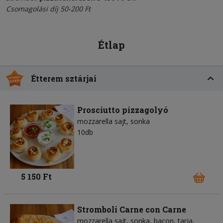
Csomagolási díj 50-200 Ft
Étlap
Étterem sztárjai
Prosciutto pizzagolyó
mozzarella sajt
sonka
10db
5 150 Ft
Stromboli Carne con Carne
mozzarella sajt
sonka
bacon
tarja