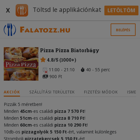
Töltsd le applikációnkat
X
LETÖLTÖM
BELÉPÉS
Pizza Pizza Biatorbágy
4.8/5 (1000+)
11:00 - 21:10
40 - 55 perc
900 Ft
AKCIÓK
SZÁLLÍTÁSI TERÜLETEK
FIZETÉSI MÓDOK
ISMER
Pizzák 5 méretben!
Minden
45cm
-es családi
pizza
7 570 Ft
!
Minden
51cm
-es családi
pizza
8 710 Ft
!
Minden
60cm
-es családi
pizza
10 290 Ft
!
10db-os
pizzagolyók 5 150 Ft
-ért, valamint különleges
Stromboli
pizzatekercsek
5 150 Ft
-ért