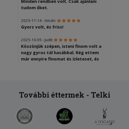
Minden rendben volt. Csak ajánlani
tudom őket.
2025-11-14 - István:
Gyors volt, és friss!
2025-10-05 - Judit:
Köszönjük szépen, isteni finom volt a
nagy gyros tál hasábbal. Rég ettem
már ennyire finomat és ízleteset, és
valóban nagy adag volt. A hasáb is
sózott volt, ami manapság ritka.
2025-06-25 - Margit:
Kivàlo pizza. Kicsit a kiszállítás lehetne
További éttermek - Telki
gyorsabb de még belefér...