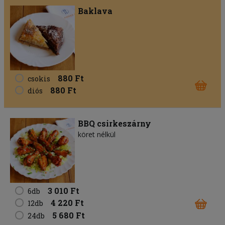
Baklava
880 Ft
csokis
880 Ft
diós
BBQ csirkeszárny
köret nélkül
3 010 Ft
6db
4 220 Ft
12db
5 680 Ft
24db