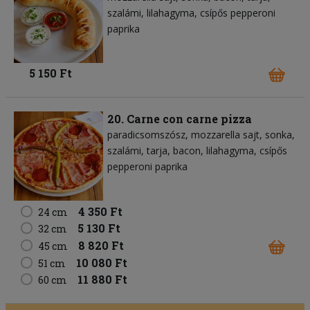
szalámi
lilahagyma
csípős pepperoni
paprika
5 150 Ft
20. Carne con carne pizza
paradicsomszósz
mozzarella sajt
sonka
szalámi
tarja
bacon
lilahagyma
csípős
pepperoni paprika
4 350 Ft
24 cm
5 130 Ft
32 cm
8 820 Ft
45 cm
10 080 Ft
51 cm
11 880 Ft
60 cm