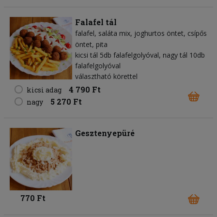
Falafel tál
falafel
saláta mix
joghurtos öntet
csípős
öntet
pita
kicsi tál 5db falafelgolyóval, nagy tál 10db
falafelgolyóval
választható körettel
4 790 Ft
kicsi adag
5 270 Ft
nagy
Gesztenyepüré
770 Ft