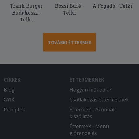
Trafik Burger
Bözsi Büfé -
A Fogadó - Telki
Budakeszi -
Telki
Telki
TOVÁBBI ÉTTERMEK
CIKKEK
ÉTTERMEKNEK
Blog
Hogyan működik?
GYIK
Csatlakozás éttermeknek
Receptek
Éttermek - Azonnali
kiszállítás
Éttermek - Menü
előrendelés