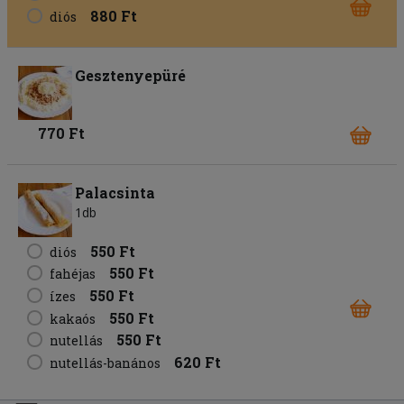
880 Ft
diós
Gesztenyepüré
770 Ft
Palacsinta
1db
550 Ft
diós
550 Ft
fahéjas
550 Ft
ízes
550 Ft
kakaós
550 Ft
nutellás
620 Ft
nutellás-banános