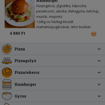
Hamburger
húspogácsa
jégsaláta
káposzta
paradicsom
uborka
lilahagyma
ketchup
mustár
majonéz
12dkg-os házilag készült
marhahúspogácsával, retro buciban
4 880 Ft
Pizza
Pizzagolyó
Pizzatekercs
Hamburger
Gyros