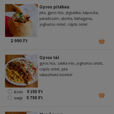
Gyros pitában
pita
gyros hús
jégsaláta
káposzta
paradicsom
uborka
lilahagyma
joghurtos öntet
csípős öntet
2 990 Ft
Gyros tál
gyros hús
saláta mix
joghurtos öntet
csípős öntet
pita
választható körettel
5 150 Ft
kicsi
5 750 Ft
nagy