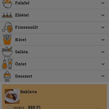
Falafel
Előétel
Frissensült
Köret
Saláta
Öntet
Desszert
Baklava
880 Ft
csokis