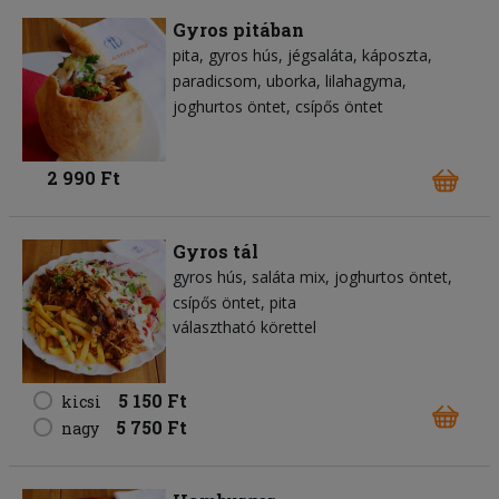
Gyros pitában
pita
gyros hús
jégsaláta
káposzta
paradicsom
uborka
lilahagyma
joghurtos öntet
csípős öntet
2 990 Ft
Gyros tál
gyros hús
saláta mix
joghurtos öntet
csípős öntet
pita
választható körettel
5 150 Ft
kicsi
5 750 Ft
nagy