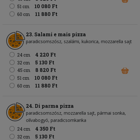
10 080 Ft
51 cm
11 880 Ft
60 cm
23. Salami e mais pizza
paradicsomszósz
szalámi
kukorica
mozzarella sajt
4 220 Ft
24 cm
5 130 Ft
32 cm
8 820 Ft
45 cm
10 080 Ft
51 cm
11 880 Ft
60 cm
24. Di parma pizza
paradicsomszósz
mozzarella sajt
pármai sonka
olívabogyó
paradicsomkarika
4 350 Ft
24 cm
5 130 Ft
32 cm