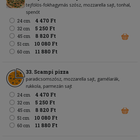
tejfölös-fokhagymás szósz
mozzarella sajt
tonhal
spenót
4 470 Ft
24 cm
5 250 Ft
32 cm
8 820 Ft
45 cm
10 080 Ft
51 cm
11 880 Ft
60 cm
33. Scampi pizza
paradicsomszósz
mozzarella sajt
garnélarák
rukkola
parmezán sajt
4 470 Ft
24 cm
5 250 Ft
32 cm
8 820 Ft
45 cm
10 080 Ft
51 cm
11 880 Ft
60 cm