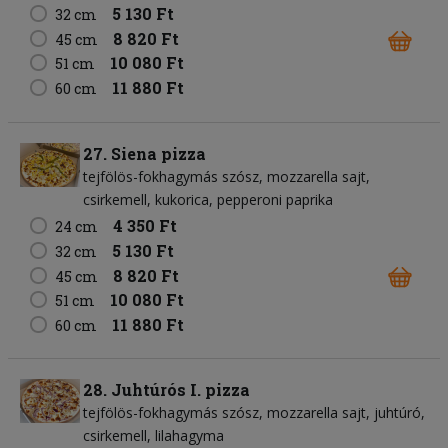
5 130 Ft
32 cm
8 820 Ft
45 cm
10 080 Ft
51 cm
11 880 Ft
60 cm
27. Siena pizza
tejfölös-fokhagymás szósz
mozzarella sajt
csirkemell
kukorica
pepperoni paprika
4 350 Ft
24 cm
5 130 Ft
32 cm
8 820 Ft
45 cm
10 080 Ft
51 cm
11 880 Ft
60 cm
28. Juhtúrós I. pizza
tejfölös-fokhagymás szósz
mozzarella sajt
juhtúró
csirkemell
lilahagyma