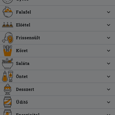
Falafel
Előétel
Frissensült
Köret
Saláta
Öntet
Desszert
Üdítő
Energiaital