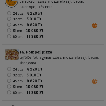
paradicsomszósz
mozzarella sajt
bacon
tükörtojás
Erős Pista
4 220 Ft
24 cm
5 010 Ft
32 cm
8 820 Ft
45 cm
10 080 Ft
51 cm
11 880 Ft
60 cm
14. Pompei pizza
tejfölös-fokhagymás szósz
mozzarella sajt
bacon
lilahagyma
4 220 Ft
24 cm
5 010 Ft
32 cm
8 820 Ft
45 cm
10 080 Ft
51 cm
11 880 Ft
60 cm