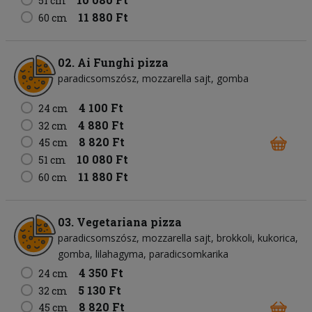
51 cm
11 880 Ft
60 cm
02. Ai Funghi pizza
paradicsomszósz
mozzarella sajt
gomba
4 100 Ft
24 cm
4 880 Ft
32 cm
8 820 Ft
45 cm
10 080 Ft
51 cm
11 880 Ft
60 cm
03. Vegetariana pizza
paradicsomszósz
mozzarella sajt
brokkoli
kukorica
gomba
lilahagyma
paradicsomkarika
4 350 Ft
24 cm
5 130 Ft
32 cm
8 820 Ft
45 cm