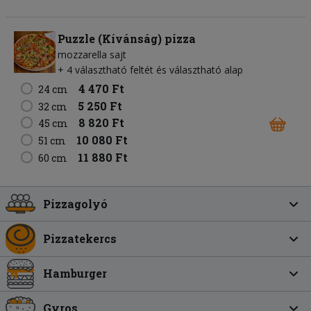
Puzzle (Kívánság) pizza
mozzarella sajt
+ 4 választható feltét és választható alap
4 470 Ft
24 cm
5 250 Ft
32 cm
8 820 Ft
45 cm
10 080 Ft
51 cm
11 880 Ft
60 cm
Pizzagolyó
Pizzatekercs
Hamburger
Gyros