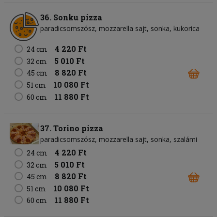
36. Sonku pizza
paradicsomszósz
mozzarella sajt
sonka
kukorica
4 220 Ft
24 cm
5 010 Ft
32 cm
8 820 Ft
45 cm
10 080 Ft
51 cm
11 880 Ft
60 cm
37. Torino pizza
paradicsomszósz
mozzarella sajt
sonka
szalámi
4 220 Ft
24 cm
5 010 Ft
32 cm
8 820 Ft
45 cm
10 080 Ft
51 cm
11 880 Ft
60 cm