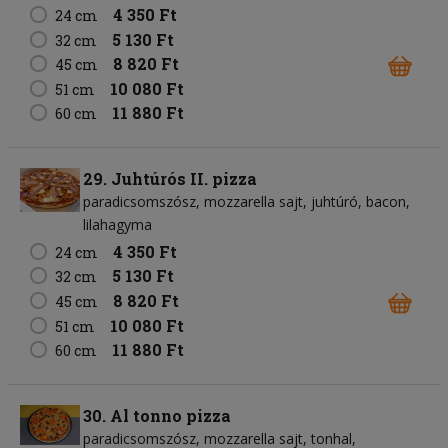
4 350 Ft
24 cm
5 130 Ft
32 cm
8 820 Ft
45 cm
10 080 Ft
51 cm
11 880 Ft
60 cm
29. Juhtúrós II. pizza
paradicsomszósz
mozzarella sajt
juhtúró
bacon
lilahagyma
4 350 Ft
24 cm
5 130 Ft
32 cm
8 820 Ft
45 cm
10 080 Ft
51 cm
11 880 Ft
60 cm
30. Al tonno pizza
paradicsomszósz
mozzarella sajt
tonhal