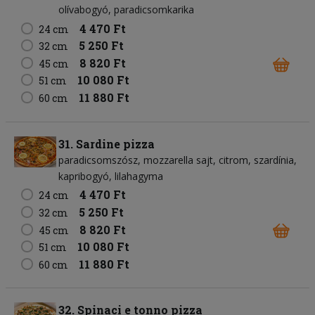
olívabogyó
paradicsomkarika
4 470 Ft
24 cm
5 250 Ft
32 cm
8 820 Ft
45 cm
10 080 Ft
51 cm
11 880 Ft
60 cm
31. Sardine pizza
paradicsomszósz
mozzarella sajt
citrom
szardínia
kapribogyó
lilahagyma
4 470 Ft
24 cm
5 250 Ft
32 cm
8 820 Ft
45 cm
10 080 Ft
51 cm
11 880 Ft
60 cm
32. Spinaci e tonno pizza