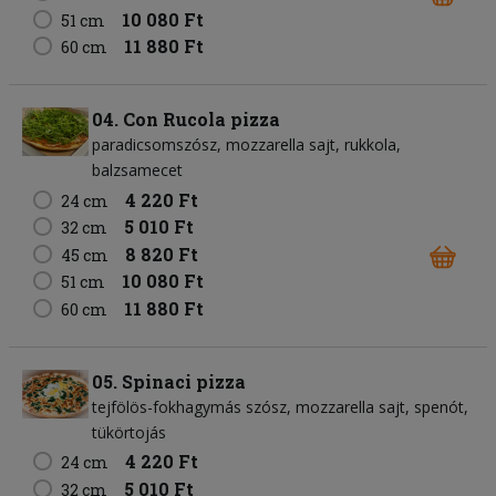
10 080 Ft
51 cm
11 880 Ft
60 cm
04. Con Rucola pizza
paradicsomszósz
mozzarella sajt
rukkola
balzsamecet
4 220 Ft
24 cm
5 010 Ft
32 cm
8 820 Ft
45 cm
10 080 Ft
51 cm
11 880 Ft
60 cm
05. Spinaci pizza
tejfölös-fokhagymás szósz
mozzarella sajt
spenót
tükörtojás
4 220 Ft
24 cm
5 010 Ft
32 cm