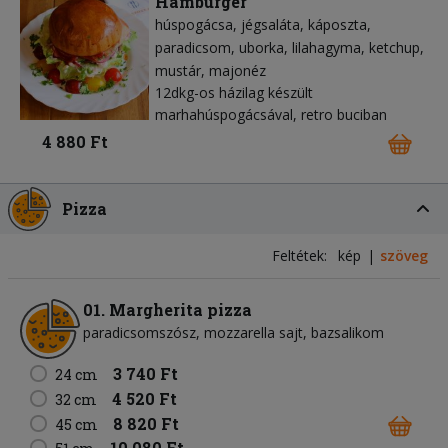
Hamburger
húspogácsa
jégsaláta
káposzta
paradicsom
uborka
lilahagyma
ketchup
mustár
majonéz
12dkg-os házilag készült
marhahúspogácsával, retro buciban
4 880 Ft
Pizza
Feltétek:
kép
szöveg
01. Margherita pizza
paradicsomszósz
mozzarella sajt
bazsalikom
3 740 Ft
24 cm
4 520 Ft
32 cm
8 820 Ft
45 cm
10 080 Ft