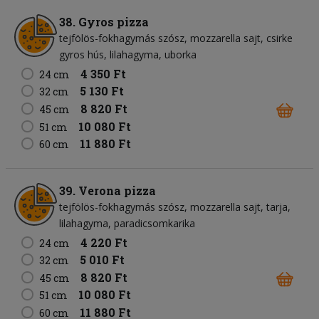
38. Gyros pizza
tejfölös-fokhagymás szósz
mozzarella sajt
csirke
gyros hús
lilahagyma
uborka
4 350 Ft
24 cm
5 130 Ft
32 cm
8 820 Ft
45 cm
10 080 Ft
51 cm
11 880 Ft
60 cm
39. Verona pizza
tejfölös-fokhagymás szósz
mozzarella sajt
tarja
lilahagyma
paradicsomkarika
4 220 Ft
24 cm
5 010 Ft
32 cm
8 820 Ft
45 cm
10 080 Ft
51 cm
11 880 Ft
60 cm