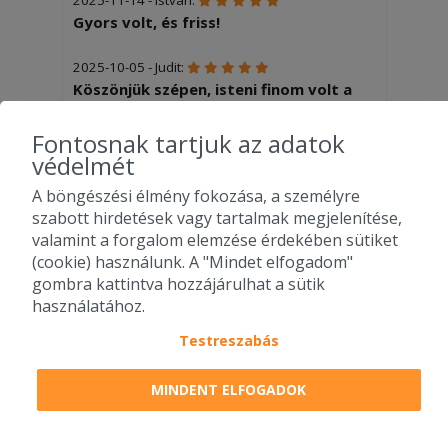
Gyors volt, és friss!
2025-10-05 - Judit:
Köszönjük szépen, isteni finom volt a
nagy gyros tál hasábbal. Rég ettem
már ennyire finomat és ízleteset, és
Fontosnak tartjuk az adatok
valóban nagy adag volt. A hasáb is
védelmét
sózott volt, ami manapság ritka.
A böngészési élmény fokozása, a személyre
szabott hirdetések vagy tartalmak megjelenítése,
2025-06-25 - Margit:
valamint a forgalom elemzése érdekében sütiket
Kivàlo pizza. Kicsit a kiszállítás lehetne
További éttermek - Telki
(cookie) használunk. A "Mindet elfogadom"
gyorsabb de még belefér...
gombra kattintva hozzájárulhat a sütik
használatához.
Testreszabás
MINDENT ELFOGADOK
Il Forno Pizzéria
Trafik Burger
Bözsi Büfé -
- Telki
Budakeszi -
Telki
Telki