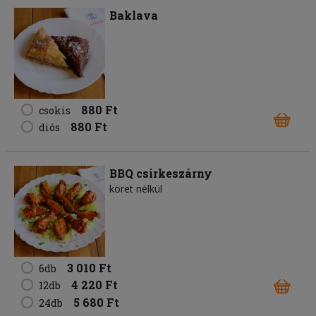
Baklava
880 Ft
csokis
880 Ft
diós
BBQ csirkeszárny
köret nélkül
3 010 Ft
6db
4 220 Ft
12db
5 680 Ft
24db