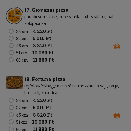
17. Giovanni pizza
paradicsomszósz
mozzarella sajt
szalámi
bab
zöldpaprika
4 220 Ft
24 cm
5 010 Ft
32 cm
8 820 Ft
45 cm
10 080 Ft
51 cm
11 880 Ft
60 cm
18. Fortuna pizza
tejfölös-fokhagymás szósz
mozzarella sajt
tarja
brokkoli
kukorica
4 220 Ft
24 cm
5 010 Ft
32 cm
8 820 Ft
45 cm
10 080 Ft
51 cm
11 880 Ft
60 cm