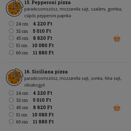
15. Pepperoni pizza
paradicsomszósz
mozzarella sajt
szalámi
gomba
csípős pepperoni paprika
4 220 Ft
24 cm
5 010 Ft
32 cm
8 820 Ft
45 cm
10 080 Ft
51 cm
11 880 Ft
60 cm
16. Siciliana pizza
paradicsomszósz
mozzarella sajt
sonka
feta sajt
olívabogyó
4 220 Ft
24 cm
5 010 Ft
32 cm
8 820 Ft
45 cm
10 080 Ft
51 cm
11 880 Ft
60 cm