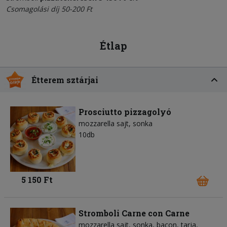
Csomagolási díj 50-200 Ft
Étlap
Étterem sztárjai
Prosciutto pizzagolyó
mozzarella sajt
sonka
10db
5 150 Ft
Stromboli Carne con Carne
mozzarella sajt
sonka
bacon
tarja