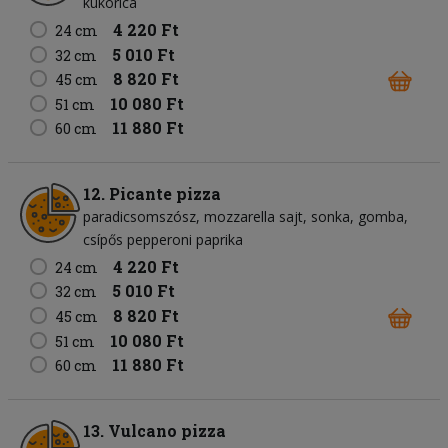
kukorica
4 220 Ft
24 cm
5 010 Ft
32 cm
8 820 Ft
45 cm
10 080 Ft
51 cm
11 880 Ft
60 cm
12. Picante pizza
paradicsomszósz
mozzarella sajt
sonka
gomba
csípős pepperoni paprika
4 220 Ft
24 cm
5 010 Ft
32 cm
8 820 Ft
45 cm
10 080 Ft
51 cm
11 880 Ft
60 cm
13. Vulcano pizza