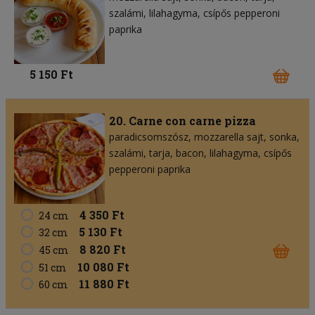
szalámi
lilahagyma
csípős pepperoni
paprika
5 150 Ft
20. Carne con carne pizza
paradicsomszósz
mozzarella sajt
sonka
szalámi
tarja
bacon
lilahagyma
csípős
pepperoni paprika
4 350 Ft
24 cm
5 130 Ft
32 cm
8 820 Ft
45 cm
10 080 Ft
51 cm
11 880 Ft
60 cm