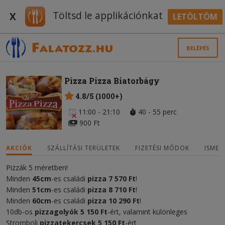
Töltsd le applikációnkat
X
LETÖLTÖM
BELÉPÉS
Pizza Pizza Biatorbágy
4.8/5 (1000+)
11:00 - 21:10
40 - 55 perc
900 Ft
AKCIÓK
SZÁLLÍTÁSI TERÜLETEK
FIZETÉSI MÓDOK
ISMER
Pizzák 5 méretben!
Minden
45cm
-es családi
pizza
7 570 Ft
!
Minden
51cm
-es családi
pizza
8 710 Ft
!
Minden
60cm
-es családi
pizza
10 290 Ft
!
10db-os
pizzagolyók 5 150 Ft
-ért, valamint különleges
Stromboli
pizzatekercsek
5 150 Ft
-ért