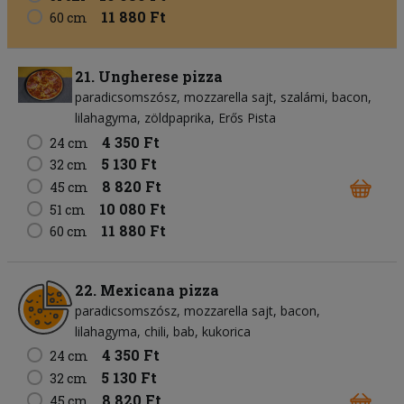
11 880 Ft
60 cm
21. Ungherese pizza
paradicsomszósz
mozzarella sajt
szalámi
bacon
lilahagyma
zöldpaprika
Erős Pista
4 350 Ft
24 cm
5 130 Ft
32 cm
8 820 Ft
45 cm
10 080 Ft
51 cm
11 880 Ft
60 cm
22. Mexicana pizza
paradicsomszósz
mozzarella sajt
bacon
lilahagyma
chili
bab
kukorica
4 350 Ft
24 cm
5 130 Ft
32 cm
8 820 Ft
45 cm