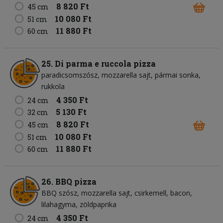
8 820 Ft
45 cm
10 080 Ft
51 cm
11 880 Ft
60 cm
25. Di parma e ruccola pizza
paradicsomszósz
mozzarella sajt
pármai sonka
rukkola
4 350 Ft
24 cm
5 130 Ft
32 cm
8 820 Ft
45 cm
10 080 Ft
51 cm
11 880 Ft
60 cm
26. BBQ pizza
BBQ szósz
mozzarella sajt
csirkemell
bacon
lilahagyma
zöldpaprika
4 350 Ft
24 cm