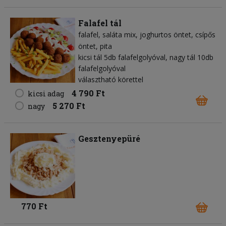
Falafel tál
falafel
saláta mix
joghurtos öntet
csípős
öntet
pita
kicsi tál 5db falafelgolyóval, nagy tál 10db
falafelgolyóval
választható körettel
4 790 Ft
kicsi adag
5 270 Ft
nagy
Gesztenyepüré
770 Ft