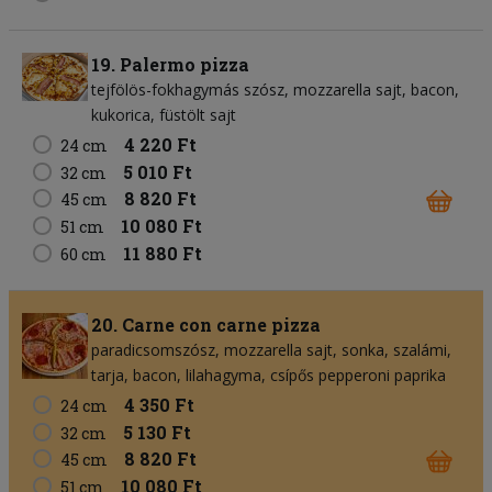
19. Palermo pizza
tejfölös-fokhagymás szósz
mozzarella sajt
bacon
kukorica
füstölt sajt
4 220 Ft
24 cm
5 010 Ft
32 cm
8 820 Ft
45 cm
10 080 Ft
51 cm
11 880 Ft
60 cm
20. Carne con carne pizza
paradicsomszósz
mozzarella sajt
sonka
szalámi
tarja
bacon
lilahagyma
csípős pepperoni paprika
4 350 Ft
24 cm
5 130 Ft
32 cm
8 820 Ft
45 cm
10 080 Ft
51 cm