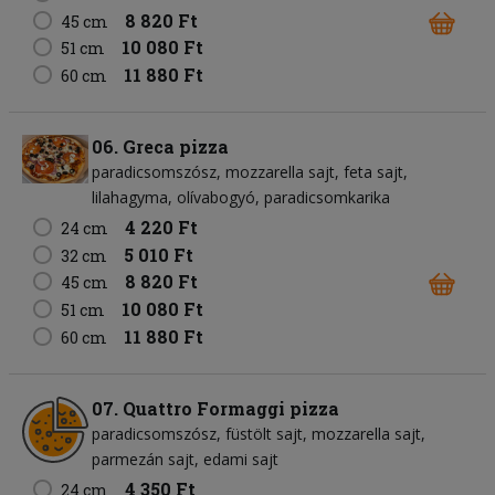
8 820 Ft
45 cm
10 080 Ft
51 cm
11 880 Ft
60 cm
06. Greca pizza
paradicsomszósz
mozzarella sajt
feta sajt
lilahagyma
olívabogyó
paradicsomkarika
4 220 Ft
24 cm
5 010 Ft
32 cm
8 820 Ft
45 cm
10 080 Ft
51 cm
11 880 Ft
60 cm
07. Quattro Formaggi pizza
paradicsomszósz
füstölt sajt
mozzarella sajt
parmezán sajt
edami sajt
4 350 Ft
24 cm