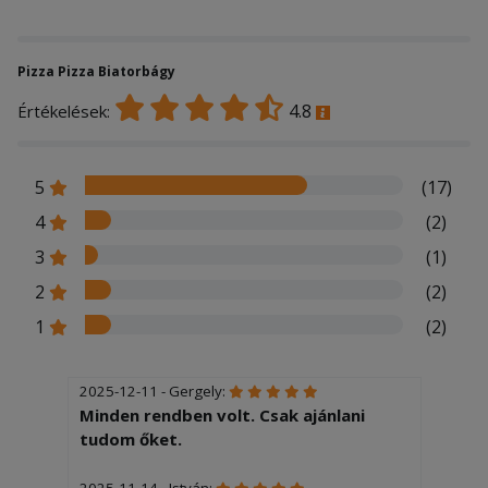
Pizza Pizza Biatorbágy
4.8
Értékelések:
5
(17)
4
(2)
3
(1)
2
(2)
1
(2)
2025-12-11 - Gergely:
Minden rendben volt. Csak ajánlani
tudom őket.
2025-11-14 - István: