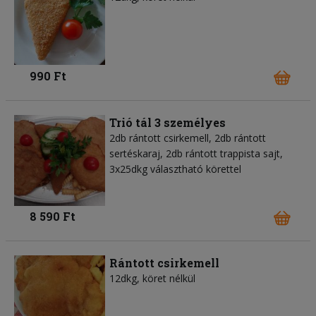
990 Ft
Trió tál 3 személyes
2db rántott csirkemell, 2db rántott
sertéskaraj, 2db rántott trappista sajt,
3x25dkg választható körettel
8 590 Ft
Rántott csirkemell
12dkg, köret nélkül