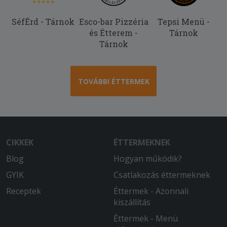
SéfÉrd - Tárnok
Esco-bar Pizzéria
Tepsi Menü -
és Étterem -
Tárnok
Tárnok
TOVÁBBI ÉTTERMEK
CIKKEK
ÉTTERMEKNEK
Blog
Hogyan működik?
GYIK
Csatlakozás éttermeknek
Receptek
Éttermek - Azonnali
kiszállítás
Éttermek - Menü