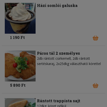
Házi somlói galuska
1 190 Ft
Páros tál 2 személyes
2db rántott csirkemell, 2db rántott
sertéskaraj, 2x25dkg választható körettel
5 890 Ft
Rántott trappista sajt
12dkg, köret nélkül