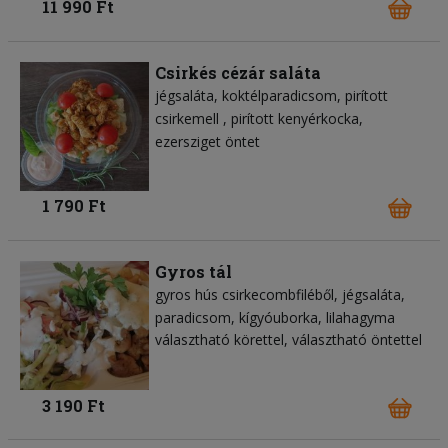
11 990 Ft
Csirkés cézár saláta
jégsaláta
koktélparadicsom
pirított
csirkemell
pirított kenyérkocka
ezersziget öntet
1 790 Ft
Gyros tál
gyros hús csirkecombfiléből
jégsaláta
paradicsom
kígyóuborka
lilahagyma
választható körettel, választható öntettel
3 190 Ft