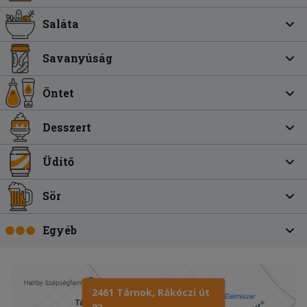
Saláta
Savanyúság
Öntet
Desszert
Üdítő
Sör
Egyéb
2461 Tárnok, Rákóczi út