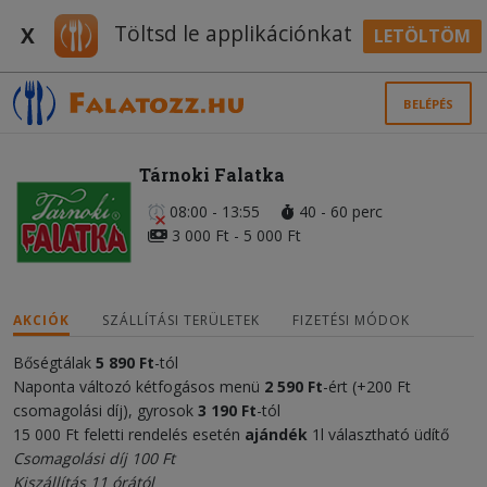
Töltsd le applikációnkat
X
LETÖLTÖM
BELÉPÉS
Tárnoki Falatka
08:00 - 13:55
40 - 60 perc
3 000 Ft - 5 000 Ft
AKCIÓK
SZÁLLÍTÁSI TERÜLETEK
FIZETÉSI MÓDOK
Bőségtálak
5 890 Ft
-tól
Naponta változó kétfogásos menü
2 590 Ft
-ért (+200 Ft
csomagolási díj), gyrosok
3 190 Ft
-tól
15 000 Ft feletti rendelés esetén
ajándék
1l választható üdítő
Csomagolási díj 100 Ft
Kiszállítás 11 órától