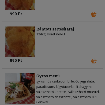
990 Ft
Rántott sertéskaraj
12dkg, köret nélkül
990 Ft
Gyros menü
gyros hús csirkecombfiléből
jégsaláta
paradicsom
kígyóuborka
lilahagyma
választható körettel, választható öntettel,
választható desszerttel, választható 0,5l
üdítővel