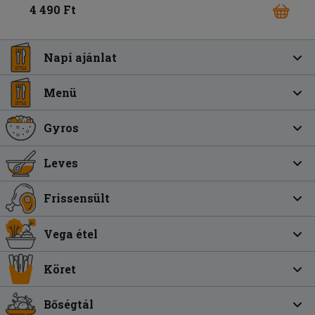
4 490 Ft
Napi ajánlat
Menü
Gyros
Leves
Frissensült
Vega étel
Köret
Bőségtál