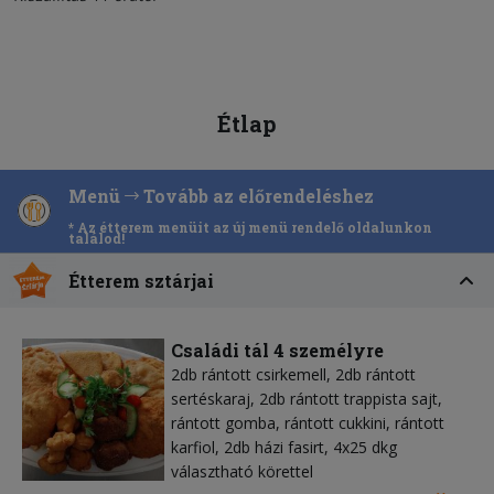
Étlap
Menü
Tovább az előrendeléshez
* Az étterem menüit az új menü rendelő oldalunkon
találod!
Étterem sztárjai
Családi tál 4 személyre
2db rántott csirkemell, 2db rántott
sertéskaraj, 2db rántott trappista sajt,
rántott gomba, rántott cukkini, rántott
karfiol, 2db házi fasirt, 4x25 dkg
választható körettel