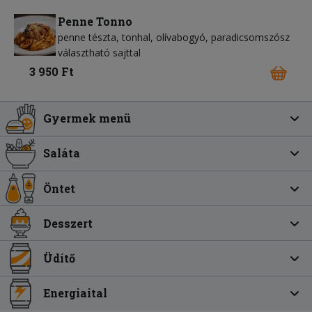
Penne Tonno
penne tészta
tonhal
olívabogyó
paradicsomszósz
választható sajttal
3 950 Ft
Gyermek menü
Saláta
Öntet
Desszert
Üdítő
Energiaital