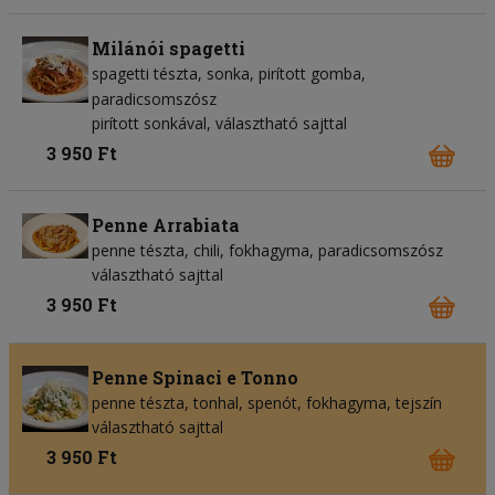
Milánói spagetti
spagetti tészta
sonka
pirított gomba
paradicsomszósz
pirított sonkával, választható sajttal
3 950 Ft
Penne Arrabiata
penne tészta
chili
fokhagyma
paradicsomszósz
választható sajttal
3 950 Ft
Penne Spinaci e Tonno
penne tészta
tonhal
spenót
fokhagyma
tejszín
választható sajttal
3 950 Ft