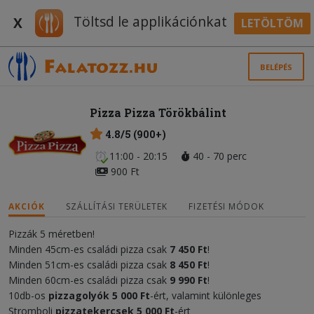
Töltsd le applikációnkat
X
LETÖLTÖM
BELÉPÉS
Pizza Pizza Törökbálint
4.8/5 (900+)
11:00 - 20:15
40 - 70 perc
900 Ft
AKCIÓK
SZÁLLÍTÁSI TERÜLETEK
FIZETÉSI MÓDOK
Pizzák 5 méretben!
Minden 45cm-es családi pizza csak
7 450 Ft
!
Minden 51cm-es családi pizza csak
8 450 Ft
!
Minden 60cm-es családi pizza csak
9 990 Ft
!
10db-os
pizzagolyók 5 000 Ft
-ért, valamint különleges
Stromboli
pizzatekercsek
5 000 F
t
-ért