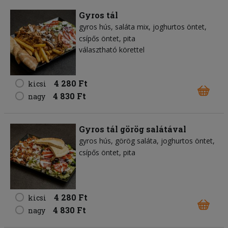
Gyros tál
gyros hús
saláta mix
joghurtos öntet
csípős öntet
pita
választható körettel
4 280 Ft
kicsi
4 830 Ft
nagy
Gyros tál görög salátával
gyros hús
görög saláta
joghurtos öntet
csípős öntet
pita
4 280 Ft
kicsi
4 830 Ft
nagy