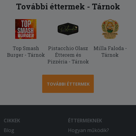
További éttermek - Tárnok
Top Smash
Pistacchio Olasz
Milla Faloda -
Burger - Tárnok
Étterem és
Tárnok
Pizzéria - Tárnok
TOVÁBBI ÉTTERMEK
CIKKEK
ÉTTERMEKNEK
Blog
Hogyan működik?