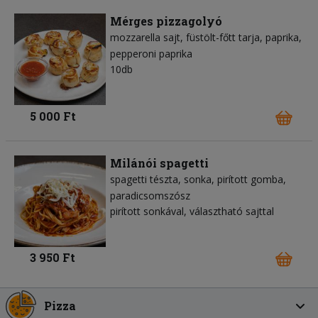
Mérges pizzagolyó
mozzarella sajt
füstölt-főtt tarja
paprika
pepperoni paprika
10db
5 000 Ft
Milánói spagetti
spagetti tészta
sonka
pirított gomba
paradicsomszósz
pirított sonkával, választható sajttal
3 950 Ft
Pizza