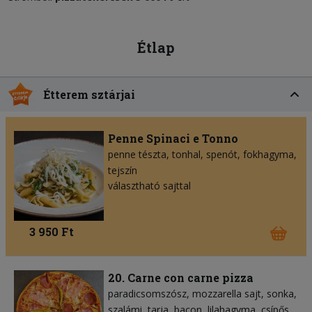
Étlap
Étterem sztárjai
Penne Spinaci e Tonno
penne tészta
tonhal
spenót
fokhagyma
tejszín
választható sajttal
3 950 Ft
20. Carne con carne pizza
paradicsomszósz
mozzarella sajt
sonka
szalámi
tarja
bacon
lilahagyma
csípős