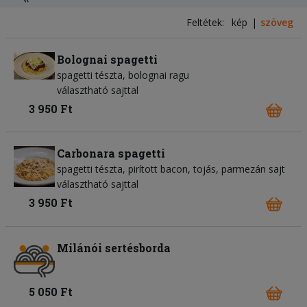
Feltétek:
kép
szöveg
Bolognai spagetti
spagetti tészta
bolognai ragu
választható sajttal
3 950 Ft
Carbonara spagetti
spagetti tészta
pirított bacon
tojás
parmezán sajt
választható sajttal
3 950 Ft
Milánói sertésborda
5 050 Ft