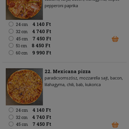
pepperoni paprika
4 140 Ft
24 cm
4 740 Ft
32 cm
7 450 Ft
45 cm
8 450 Ft
51 cm
9 990 Ft
60 cm
22. Mexicana pizza
paradicsomszósz
mozzarella sajt
bacon
lilahagyma
chili
bab
kukorica
4 140 Ft
24 cm
4 740 Ft
32 cm
7 450 Ft
45 cm