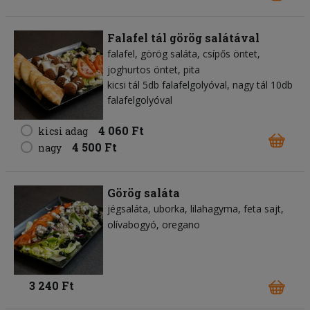
Falafel tál görög salátával
falafel
görög saláta
csípős öntet
joghurtos öntet
pita
kicsi tál 5db falafelgolyóval, nagy tál 10db
falafelgolyóval
4 060 Ft
kicsi adag
4 500 Ft
nagy
Görög saláta
jégsaláta
uborka
lilahagyma
feta sajt
olívabogyó
oregano
3 240 Ft