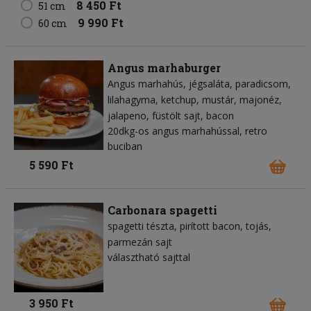
8 450 Ft
51 cm
9 990 Ft
60 cm
Angus marhaburger
Angus marhahús
jégsaláta
paradicsom
lilahagyma
ketchup
mustár
majonéz
jalapeno
füstölt sajt
bacon
20dkg-os angus marhahússal, retro
buciban
5 590 Ft
Carbonara spagetti
spagetti tészta
pirított bacon
tojás
parmezán sajt
választható sajttal
3 950 Ft