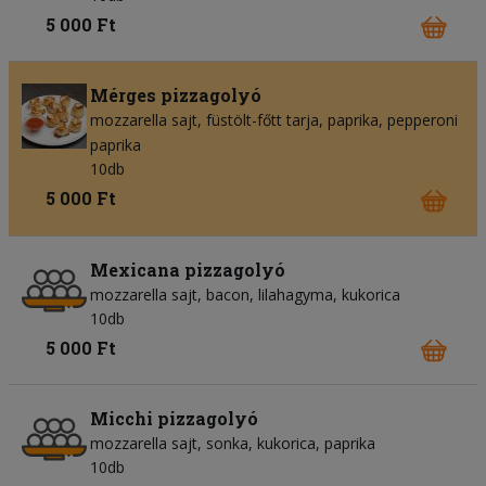
5 000 Ft
Mérges pizzagolyó
mozzarella sajt
füstölt-főtt tarja
paprika
pepperoni
paprika
10db
5 000 Ft
Mexicana pizzagolyó
mozzarella sajt
bacon
lilahagyma
kukorica
10db
5 000 Ft
Micchi pizzagolyó
mozzarella sajt
sonka
kukorica
paprika
10db