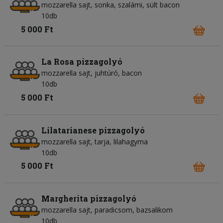
mozzarella sajt
sonka
szalámi
sült bacon
10db
5 000 Ft
La Rosa pizzagolyó
mozzarella sajt
juhtúró
bacon
10db
5 000 Ft
Lilatarianese pizzagolyó
mozzarella sajt
tarja
lilahagyma
10db
5 000 Ft
Margherita pizzagolyó
mozzarella sajt
paradicsom
bazsalikom
10db