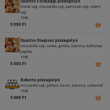
Quattro Formaggi pizzagolyó
füstölt sajt
mozzarella sajt
parmezán sajt
edami
sajt
10db
5 000 Ft
Quattro Stagioni pizzagolyó
mozzarella sajt
sonka
gomba
kukorica
kaliforniai
paprika
10db
5 000 Ft
Roberto pizzagolyó
mozzarella sajt
juhtúró
bacon
kukorica
csirkemell
10db
5 000 Ft