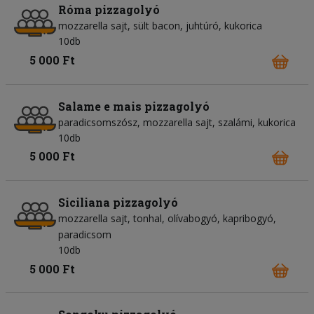
Róma pizzagolyó
mozzarella sajt
sült bacon
juhtúró
kukorica
10db
5 000 Ft
Salame e mais pizzagolyó
paradicsomszósz
mozzarella sajt
szalámi
kukorica
10db
5 000 Ft
Siciliana pizzagolyó
mozzarella sajt
tonhal
olívabogyó
kapribogyó
paradicsom
10db
5 000 Ft