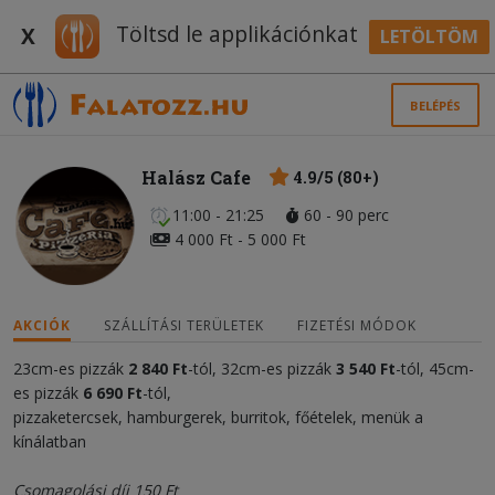
Töltsd le applikációnkat
X
LETÖLTÖM
BELÉPÉS
Halász Cafe
4.9/5 (80+)
11:00 - 21:25
60 - 90 perc
4 000 Ft - 5 000 Ft
AKCIÓK
SZÁLLÍTÁSI TERÜLETEK
FIZETÉSI MÓDOK
23cm-es pizzák
2 840 Ft
-tól, 32cm-es pizzák
3 540 Ft
-tól, 45cm-
es pizzák
6 690 Ft
-tól,
pizzaketercsek, hamburgerek, burritok, főételek, menük a
kínálatban
Csomagolási díj 150 Ft