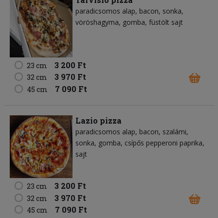
paradicsomos alap
bacon
sonka
vöröshagyma
gomba
füstölt sajt
3 200 Ft
23 cm
3 970 Ft
32 cm
7 090 Ft
45 cm
Lazio pizza
paradicsomos alap
bacon
szalámi
sonka
gomba
csípős pepperoni paprika
sajt
3 200 Ft
23 cm
3 970 Ft
32 cm
7 090 Ft
45 cm