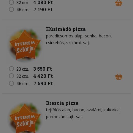
4 080 Ft
32 cm
7 190 Ft
45 cm
Húsimádó pizza
paradicsomos alap
sonka
bacon
csirkehús
szalámi
sajt
3 550 Ft
23 cm
4 420 Ft
32 cm
7 590 Ft
45 cm
Brescia pizza
tejfölös alap
bacon
szalámi
kukorica
parmezán sajt
sajt