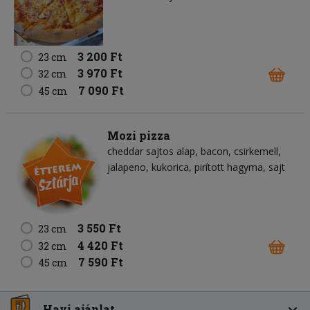
3 200 Ft
23 cm
3 970 Ft
32 cm
7 090 Ft
45 cm
Mozi pizza
cheddar sajtos alap
bacon
csirkemell
jalapeno
kukorica
pirított hagyma
sajt
3 550 Ft
23 cm
4 420 Ft
32 cm
7 590 Ft
45 cm
Havi ajánlat