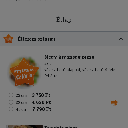
Étlap
Étterem sztárjai
Négy kívánság pizza
sajt
választható alappal, választható 4 féle
feltéttel
3 750 Ft
23 cm
4 620 Ft
32 cm
7 790 Ft
45 cm
Tarvisio pizza