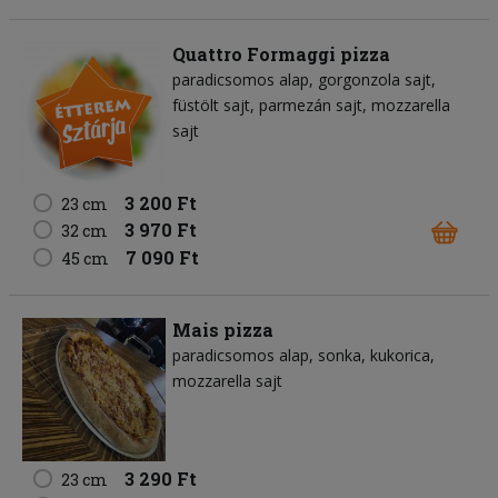
Quattro Formaggi pizza
paradicsomos alap
gorgonzola sajt
füstölt sajt
parmezán sajt
mozzarella
sajt
3 200 Ft
23 cm
3 970 Ft
32 cm
7 090 Ft
45 cm
Mais pizza
paradicsomos alap
sonka
kukorica
mozzarella sajt
3 290 Ft
23 cm