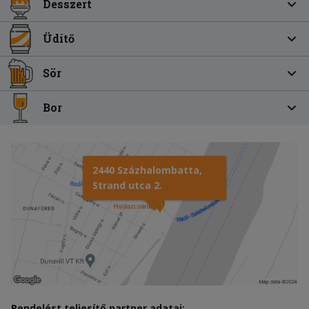
Desszert
Üdítő
Sör
Bor
2440 Százhalombatta,
Strand utca 2.
Rendelést teljesítő partner adatai: