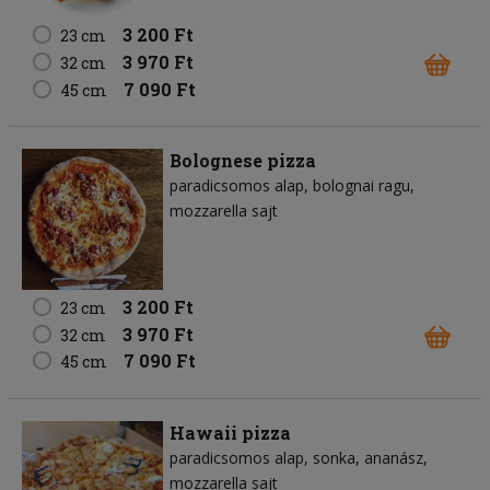
3 200 Ft
23 cm
3 970 Ft
32 cm
7 090 Ft
45 cm
Bolognese pizza
paradicsomos alap
bolognai ragu
mozzarella sajt
3 200 Ft
23 cm
3 970 Ft
32 cm
7 090 Ft
45 cm
Hawaii pizza
paradicsomos alap
sonka
ananász
mozzarella sajt