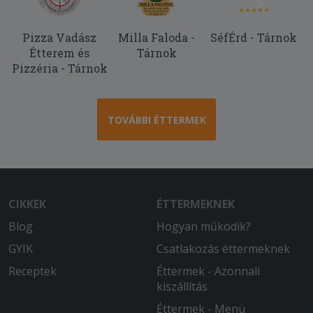
Pizza Vadász
Milla Faloda -
SéfÉrd - Tárnok
Étterem és
Tárnok
Pizzéria - Tárnok
TOVÁBBI ÉTTERMEK
CIKKEK
ÉTTERMEKNEK
Blog
Hogyan működik?
GYIK
Csatlakozás éttermeknek
Receptek
Éttermek - Azonnali
kiszállítás
Éttermek - Menü