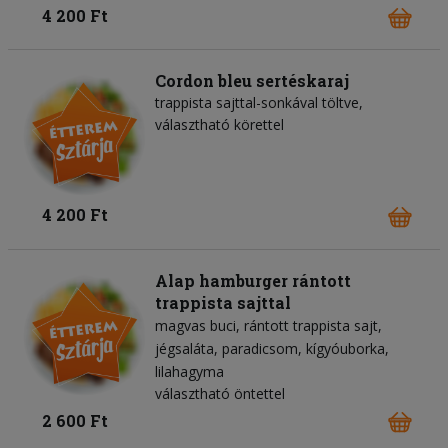
4 200 Ft
Cordon bleu sertéskaraj
trappista sajttal-sonkával töltve,
választható körettel
4 200 Ft
Alap hamburger rántott
trappista sajttal
magvas buci
rántott trappista sajt
jégsaláta
paradicsom
kígyóuborka
lilahagyma
választható öntettel
2 600 Ft