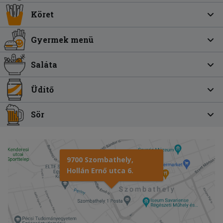
Köret
Gyermek menü
Saláta
Üdítő
Sör
9700 Szombathely,
Hollán Ernő utca 6.