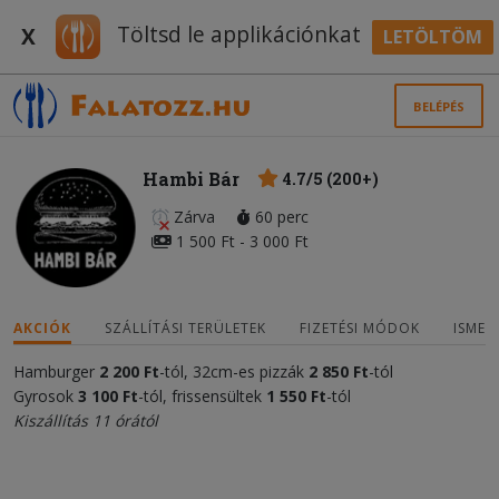
Töltsd le applikációnkat
X
LETÖLTÖM
BELÉPÉS
Hambi Bár
4.7/5 (200+)
Zárva
60 perc
1 500 Ft - 3 000 Ft
AKCIÓK
SZÁLLÍTÁSI TERÜLETEK
FIZETÉSI MÓDOK
ISMER
Hamburger
2 200 Ft
-tól, 32cm-es pizzák
2 850 Ft
-tól
Gyrosok
3 100 Ft
-tól, frissensültek
1 550
Ft
-tól
Kiszállítás 11 órától