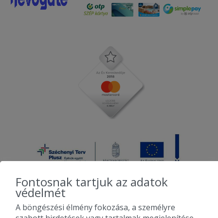
Fontosnak tartjuk az adatok
védelmét
A böngészési élmény fokozása, a személyre
2010-2026 Copyright - Falatozz.hu - Diston-line Kft.
szabott hirdetések vagy tartalmak megjelenítése,