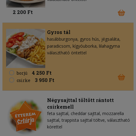
2 200 Ft
Gyros tál
hasábburgonya
gyros hús
jégsaláta
paradicsom
kígyóuborka
lilahagyma
választható öntettel
4 250 Ft
borjú
3 950 Ft
csirke
Négysajttal töltött rántott
csirkemell
feta sajttal, cheddar sajttal, mozzarella
sajttal, trappista sajttal töltve, választható
körettel