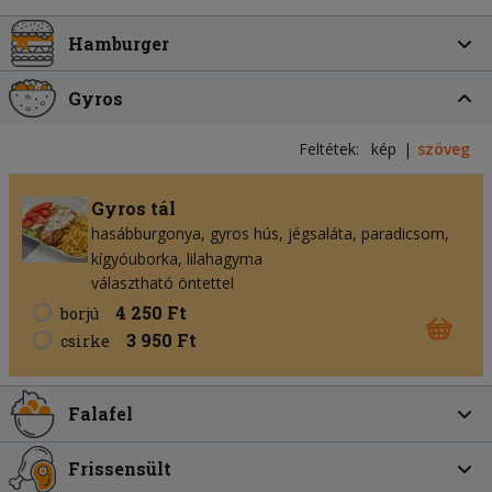
Hamburger
Gyros
Feltétek:
kép
szöveg
Gyros tál
hasábburgonya
gyros hús
jégsaláta
paradicsom
kígyóuborka
lilahagyma
választható öntettel
4 250 Ft
borjú
3 950 Ft
csirke
Falafel
Frissensült