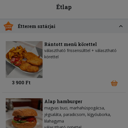
Étlap
Étterem sztárjai
Rántott menü körettel
választható frissensülttel + választható
körettel
3 900 Ft
Alap hamburger
magvas buci
marhahúspogácsa
jégsaláta
paradicsom
kígyóuborka
lilahagyma
választható öntettel