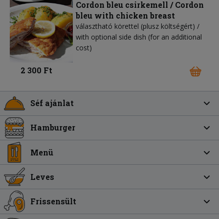
Cordon bleu csirkemell / Cordon
bleu with chicken breast
választható körettel (plusz költségért) /
with optional side dish (for an additional
cost)
2 300 Ft
Séf ajánlat
Hamburger
Menü
Leves
Frissensült