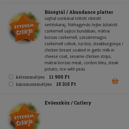
Bőségtál / Abundance platter
sajttal-sonkával töltött rántott
sertéskaraj, fokhagymás tejbe áztatott
csirkemell sajtos bundában, mátrai
borzas csirkemell, szezámmagos
csirkemell csíkok, rizi-bizi, steakburgonya /
chicken breast soaked in garlic milk in
cheese coat, sesame chicken strips,
mátrai borzas meat, cordon bleu, steak
potato, rice with peas
11 900 Ft
kétszemélyes
15 315 Ft
háromszemélyes
Evőeszköz / Cutlery