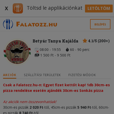
Töltsd le applikációnkat
X
LETÖLTÖM
BELÉPÉS
Betyár Tanya Kajálda
4.1/5 (200+)
08:00 - 19:55
60 - 90 perc
1 500 Ft - 9 500 Ft
AKCIÓK
SZÁLLÍTÁSI TERÜLETEK
FIZETÉSI MÓDOK
Csak a Falatozz.hu-n: Egyet fizet kettőt kap! 1db 30cm-es 
pizza rendelése esetén ajándék 30cm-es Sonkás pizza
Az akciók nem összevonhatóak!
30cm-es pizzák
2 020 Ft
-tól, 45cm-es pizzák
5 940 Ft
-tól, 60cm-
es pizzák
8 740 Ft
-tól