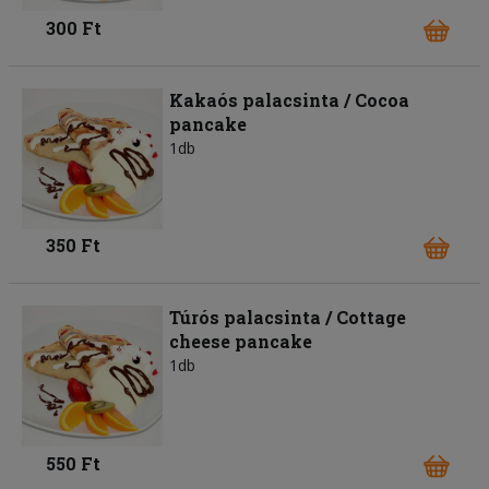
300 Ft
Kakaós palacsinta / Cocoa
pancake
1db
350 Ft
Túrós palacsinta / Cottage
cheese pancake
1db
550 Ft