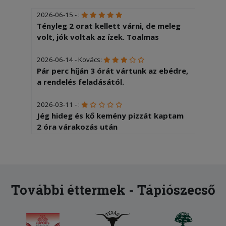
2026-06-15 - :
Tényleg 2 orat kellett várni, de meleg
volt, jók voltak az ízek. Toalmas
2026-06-14 - Kovács:
Pár perc híján 3 órát vártunk az ebédre,
a rendelés feladásától.
2026-03-11 - :
Jég hideg és kő kemény pizzát kaptam
2 óra várakozás után
2025-11-02 - livia:
Igen finom volt pizza nem szét égetve
Lívia tőtevenybol
További éttermek - Tápiószecső
2025-10-27 - Norbert:
Az ár alapján kicsit többre, jobb
minőségre számítottam. Az egyik