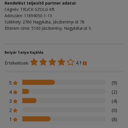
Rendelést teljesítő partner adatai:
Cégnév: TRUCK-SZOLG Kft.
Adószám: 11894050-1-13
Székhely: 2760 Nagykáta, Jászberényi út 78.
Étterem címe: 5100 Jászberény, Nagykátai út 5.
Betyár Tanya Kajálda
4.1
Értékelések:
5
(9)
4
(2)
3
(4)
2
(0)
1
(8)