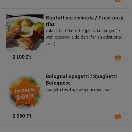
Rántott sertésborda / Fried pork
ribs
választható körettel (plusz költségért) /
with optional side dish (for an additional
cost)
2 100 Ft
Bolognai spagetti / Spaghetti
Bolognese
spagetti tészta
bolognai ragu
sajt
2 050 Ft