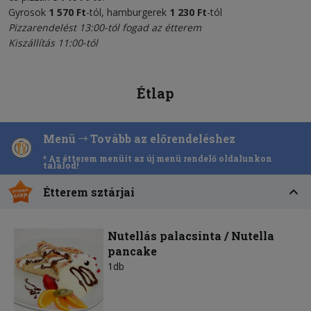
Gyrosok
1 570 Ft
-tól, hamburgerek
1 230 Ft
-tól
Pizzarendelést 13:00-tól fogad az étterem
Kiszállítás 11:00-tól
Étlap
Menü
Tovább az előrendeléshez
* Az étterem menüit az új menü rendelő oldalunkon
találod!
Étterem sztárjai
Nutellás palacsinta / Nutella
pancake
1db