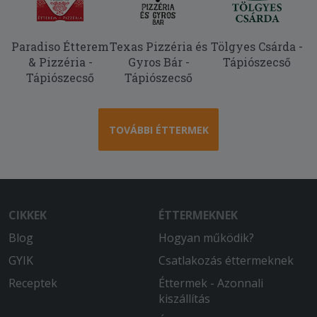
pizzára kértem plusz gomba feltétet,
ami a rendelés mellé adott papíron is
rajta volt, csak a pizzán nem. A
Paradiso Étterem
Texas Pizzéria és
Tölgyes Csárda -
palacsinta pedig elég rendesen oda volt
& Pizzéria -
Gyros Bár -
Tápiószecső
égetve.
Tápiószecső
Tápiószecső
2025-10-23 - Viktor:
2,5 órát vártam a rendelésre és el
vitték máshová mert elnèztèk a falu
TOVÁBBI ÉTTERMEK
nevét
2025-10-11 - Dóra:
Tobb mint 2 óra volt a kiszállítás.
Többszöri egyeztetés után sem kaptuk
CIKKEK
ÉTTERMEKNEK
meg időben a rendelést.
Blog
Hogyan működik?
2025-09-24 - livia:
GYIK
Csatlakozás éttermeknek
Megvagyok elégedve gyors kiszallitas
Receptek
Éttermek - Azonnali
finom volt
kiszállítás
2025-09-22 - Gábor: