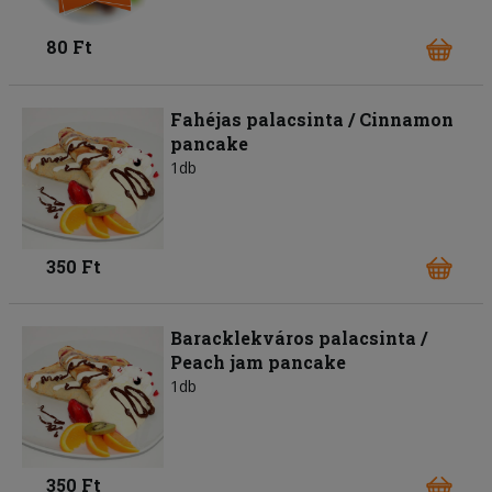
80 Ft
Fahéjas palacsinta / Cinnamon
pancake
1db
350 Ft
Baracklekváros palacsinta /
Peach jam pancake
1db
350 Ft