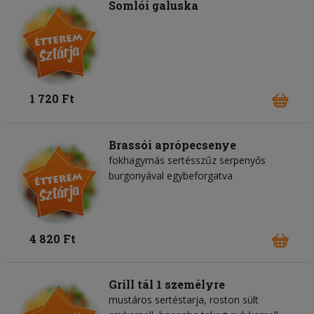
Somlói galuska
1 720 Ft
Brassói aprópecsenye
fokhagymás sertésszűz serpenyős
burgonyával egybeforgatva
4 820 Ft
Grill tál 1 személyre
mustáros sertéstarja, roston sült