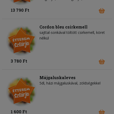
13 790 Ft
Cordon bleu csirkemell
sajttal-sonkával töltött csirkemell, köret
nélkül
3 780 Ft
Májgaluskaleves
5dl, házi májgaluskával, zöldségekkel
1 600 Ft