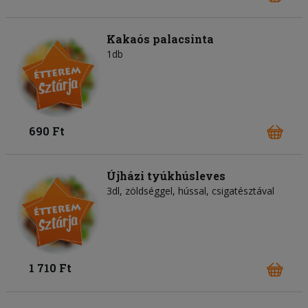
Kakaós palacsinta
1db
690 Ft
Újházi tyúkhúsleves
3dl, zöldséggel, hússal, csigatésztával
1 710 Ft