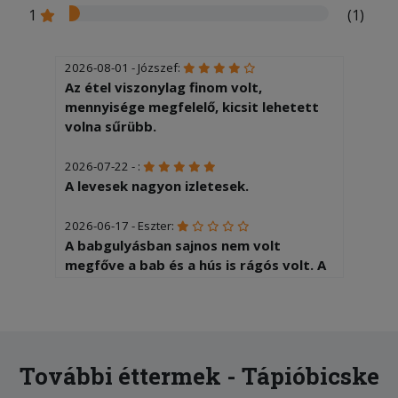
1
(1)
2026-08-01 - Józszef:
Az étel viszonylag finom volt,
mennyisége megfelelő, kicsit lehetett
volna sűrübb.
2026-07-22 - :
A levesek nagyon izletesek.
2026-06-17 - Eszter:
A babgulyásban sajnos nem volt
megfőve a bab és a hús is rágós volt. A
hús inkább zsír és egyéb nyesedék volt.
Most ez nagy csalódás volt. A Gundel -
palacsintában meg sok volt a dióhéj.
2026-06-13 - :
További éttermek - Tápióbicske
Nagyon finom volt harcsa halászlé