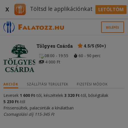
Töltsd le applikációnkat
X
LETÖLTÖM
BELÉPÉS
Tölgyes Csárda
4.5/5 (50+)
08:00 - 19:55
60 - 90 perc
4 000 Ft
AKCIÓK
SZÁLLÍTÁSI TERÜLETEK
FIZETÉSI MÓDOK
Levesek
1 600 Ft
-tól, készételek
3 320 Ft
-tól, bőségtálak
5 230 Ft
-tól
Frissensültek, palacsinták a kínálatban
Csomagolási díj 115-345 Ft