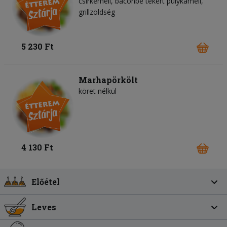
csirkemell, baconbe tekert pulykamell,
grillzöldség
5 230 Ft
Marhapörkölt
köret nélkül
4 130 Ft
Előétel
Leves