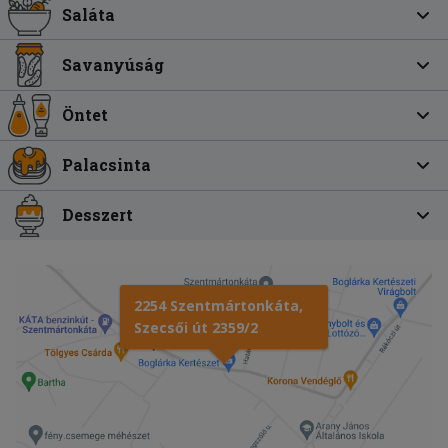
Saláta
Savanyúság
Öntet
Palacsinta
Desszert
2254 Szentmártonkáta,
Szecsői út 2359/2