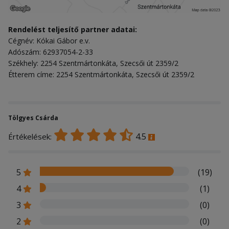
Rendelést teljesítő partner adatai:
Cégnév: Kókai Gábor e.v.
Adószám: 62937054-2-33
Székhely: 2254 Szentmártonkáta, Szecsői út 2359/2
Étterem címe: 2254 Szentmártonkáta, Szecsői út 2359/2
Tölgyes Csárda
4.5
Értékelések:
5
(19)
4
(1)
3
(0)
2
(0)