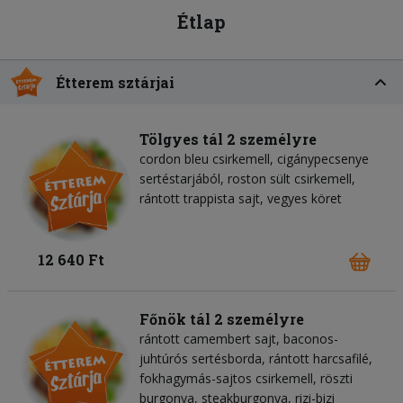
Étlap
Étterem sztárjai
Tölgyes tál 2 személyre
cordon bleu csirkemell, cigánypecsenye
sertéstarjából, roston sült csirkemell,
rántott trappista sajt, vegyes köret
12 640 Ft
Főnök tál 2 személyre
rántott camembert sajt, baconos-
juhtúrós sertésborda, rántott harcsafilé,
fokhagymás-sajtos csirkemell, röszti
burgonya, steakburgonya, rizi-bizi