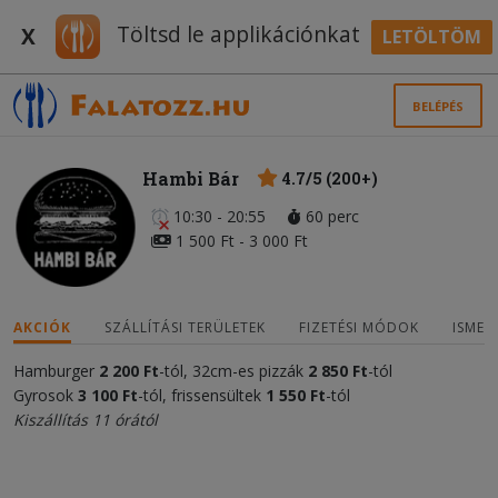
Töltsd le applikációnkat
X
LETÖLTÖM
BELÉPÉS
Hambi Bár
4.7/5 (200+)
10:30 - 20:55
60 perc
1 500 Ft - 3 000 Ft
AKCIÓK
SZÁLLÍTÁSI TERÜLETEK
FIZETÉSI MÓDOK
ISMER
Hamburger
2 200 Ft
-tól, 32cm-es pizzák
2 850 Ft
-tól
Gyrosok
3 100 Ft
-tól, frissensültek
1 550
Ft
-tól
Kiszállítás 11 órától