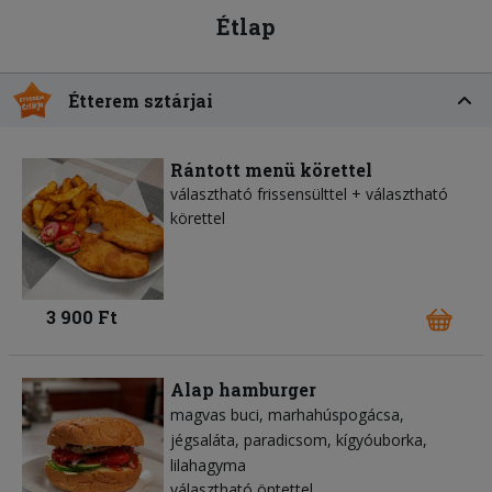
Étlap
Étterem sztárjai
Rántott menü körettel
választható frissensülttel + választható
körettel
3 900 Ft
Alap hamburger
magvas buci
marhahúspogácsa
jégsaláta
paradicsom
kígyóuborka
lilahagyma
választható öntettel