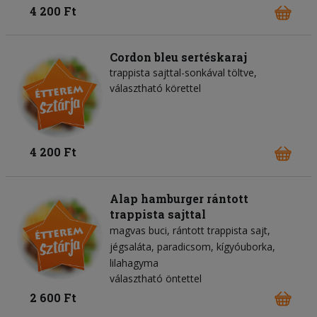
4 200 Ft
Cordon bleu sertéskaraj
trappista sajttal-sonkával töltve,
választható körettel
4 200 Ft
Alap hamburger rántott
trappista sajttal
magvas buci
rántott trappista sajt
jégsaláta
paradicsom
kígyóuborka
lilahagyma
választható öntettel
2 600 Ft