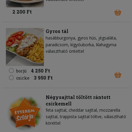
2 200 Ft
Gyros tál
hasábburgonya
gyros hús
jégsaláta
paradicsom
kígyóuborka
lilahagyma
választható öntettel
4 250 Ft
borjú
3 950 Ft
csirke
Négysajttal töltött rántott
csirkemell
feta sajttal, cheddar sajttal, mozzarella
sajttal, trappista sajttal töltve, választható
körettel