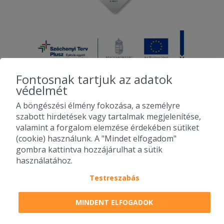
Fontosnak tartjuk az adatok
védelmét
A böngészési élmény fokozása, a személyre
2010-2026 Copyright - Falatozz.hu - Diston-line Kft.
szabott hirdetések vagy tartalmak megjelenítése,
valamint a forgalom elemzése érdekében sütiket
Pizza, gyros, hamburger, menük kedvező áron, egy helyen az összes
(cookie) használunk. A "Mindet elfogadom"
étterem ajánlata.
gombra kattintva hozzájárulhat a sütik
használatához.
Testreszabás
MINDENT ELFOGADOK