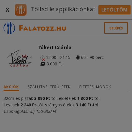
Töltsd le applikációnkat
X
LETÖLTÖM
BELÉPÉS
Tókert Csárda
12:00 - 21:15
60 - 90 perc
3 000 Ft
AKCIÓK
SZÁLLÍTÁSI TERÜLETEK
FIZETÉSI MÓDOK
32cm-es pizzák
3 090
Ft
-tól, előételek
1 300 Ft
-tól
Levesek
2 240 Ft
-tól, szárnyas ételek
3 140 Ft
-tól
Csomagolási díj 150-300 Ft