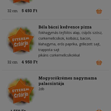
5 450 Ft
32 cm
Béla bácsi kedvence pizza
fokhagymás-tejfölös alap
csípős szósz
csirkemellcsíkok
kolbász
bacon
lilahagyma
erős paprika
grillezett sajt
trappista sajt
pikáns csirkemellcsíkokkal
4 950 Ft
32 cm
Mogyorókrémes nagymama
palacsintája
2db