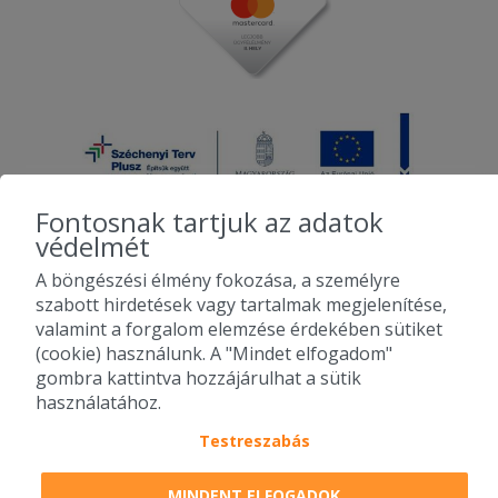
Fontosnak tartjuk az adatok
védelmét
A böngészési élmény fokozása, a személyre
2010-2026 Copyright - Falatozz.hu - Diston-line Kft.
szabott hirdetések vagy tartalmak megjelenítése,
valamint a forgalom elemzése érdekében sütiket
Pizza, gyros, hamburger, menük kedvező áron, egy helyen az összes
(cookie) használunk. A "Mindet elfogadom"
étterem ajánlata.
gombra kattintva hozzájárulhat a sütik
használatához.
Testreszabás
MINDENT ELFOGADOK