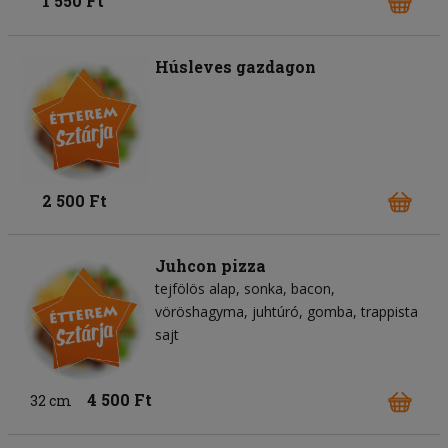
1 550 Ft
Húsleves gazdagon
2 500 Ft
Juhcon pizza
tejfölös alap
sonka
bacon
vöröshagyma
juhtúró
gomba
trappista
sajt
4 500 Ft
32 cm