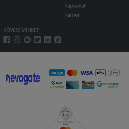
Kapcsolat
Karrier
KÖVESS MINKET