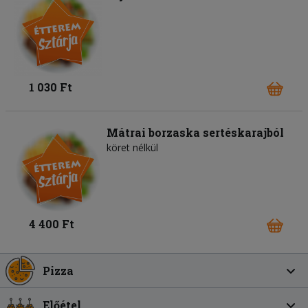
1 030 Ft
Mátrai borzaska sertéskarajból
köret nélkül
4 400 Ft
Pizza
Előétel