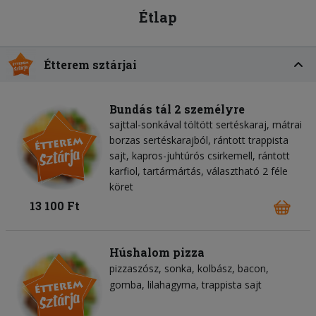
Étlap
Étterem sztárjai
Bundás tál 2 személyre
sajttal-sonkával töltött sertéskaraj, mátrai
borzas sertéskarajból, rántott trappista
sajt, kapros-juhtúrós csirkemell, rántott
karfiol, tartármártás, választható 2 féle
köret
13 100 Ft
Húshalom pizza
pizzaszósz
sonka
kolbász
bacon
gomba
lilahagyma
trappista sajt