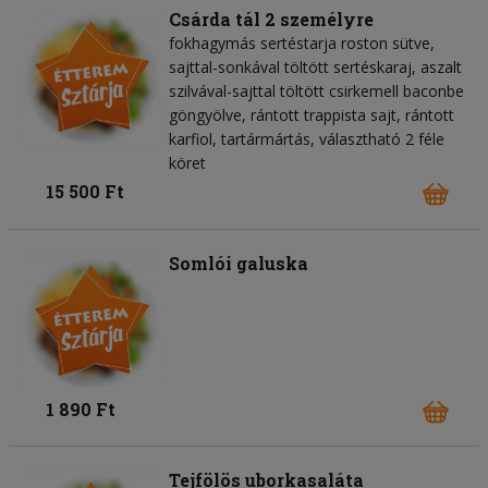
Csárda tál 2 személyre
fokhagymás sertéstarja roston sütve,
sajttal-sonkával töltött sertéskaraj, aszalt
szilvával-sajttal töltött csirkemell baconbe
göngyölve, rántott trappista sajt, rántott
karfiol, tartármártás, választható 2 féle
köret
15 500 Ft
Somlói galuska
1 890 Ft
Tejfölös uborkasaláta