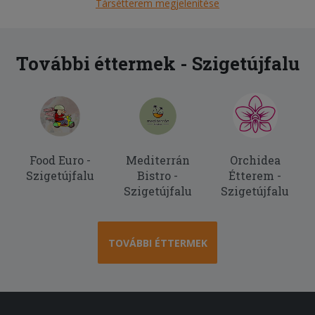
Társétterem megjelenítése
További éttermek - Szigetújfalu
Food Euro -
Mediterrán
Orchidea
Szigetújfalu
Bistro -
Étterem -
Szigetújfalu
Szigetújfalu
TOVÁBBI ÉTTERMEK