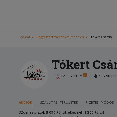
Főoldal
Szigetszentmárton ételrendelés
Tókert Csárda
Tókert Csá
12:00 - 21:15
60 - 90 per
AKCIÓK
SZÁLLÍTÁSI TERÜLETEK
FIZETÉSI MÓDOK
32cm-es pizzák
3 090
Ft
-tól, előételek
1 300 Ft
-tól