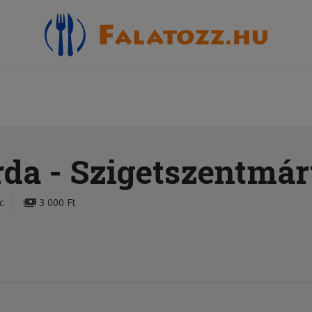
rda
- Szigetszentmár
c
3 000 Ft