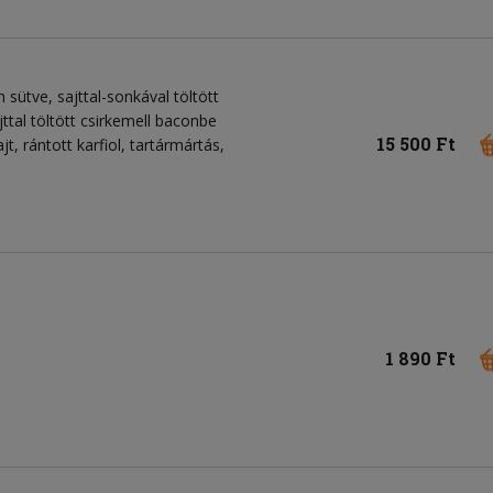
sütve, sajttal-sonkával töltött
ajttal töltött csirkemell baconbe
15 500 Ft
jt, rántott karfiol, tartármártás,
1 890 Ft