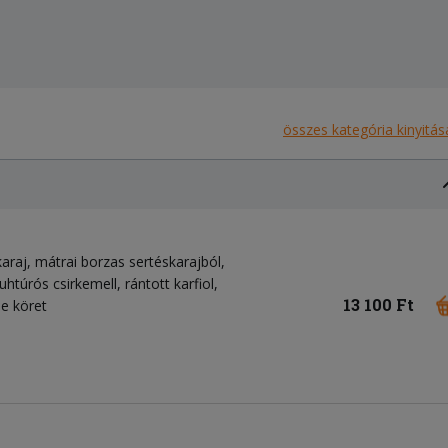
összes kategória kinyitás
karaj, mátrai borzas sertéskarajból,
uhtúrós csirkemell, rántott karfiol,
13 100 Ft
le köret