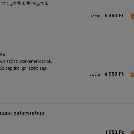
acon
gomba
lilahagyma
5 450 Ft
32 cm
zza
pős szósz
csirkemellcsíkok
ős paprika
grillezett sajt
4 950 Ft
32 cm
ama palacsintája
1 550 Ft