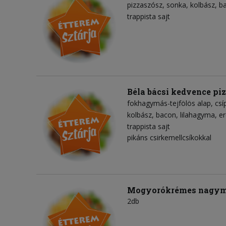
pizzaszósz
sonka
kolbász
b
trappista sajt
Béla bácsi kedvence pi
fokhagymás-tejfölös alap
csí
kolbász
bacon
lilahagyma
er
trappista sajt
pikáns csirkemellcsíkokkal
Mogyorókrémes nagym
2db