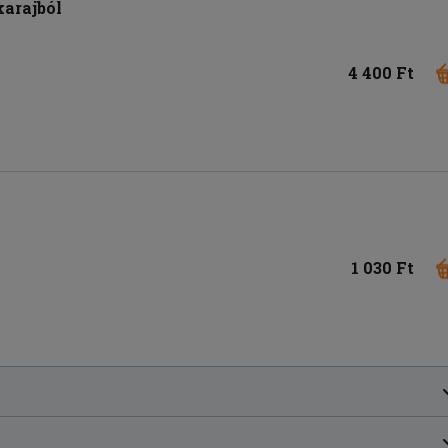
karajból
4 400 Ft
1 030 Ft