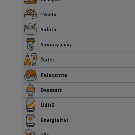
Tészta
Saláta
Savanyúság
Öntet
Palacsinta
Desszert
Üdítő
Energiaital