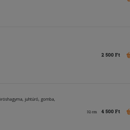
2 500 Ft
öröshagyma
juhtúró
gomba
4 500 Ft
32 cm