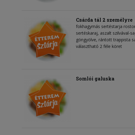
Csárda tál 2 személyre
fokhagymás sertéstarja roston 
sertéskaraj, aszalt szilvával-s
göngyölve, rántott trappista sa
választható 2 féle köret
Somlói galuska