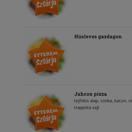
Húsleves gazdagon
Juhcon pizza
tejfölös alap
sonka
bacon
v
trappista sajt