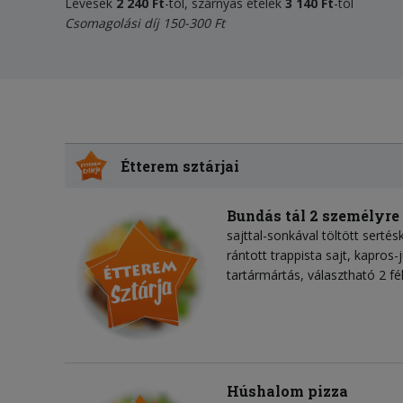
Levesek
2 240 Ft
-tól, szárnyas ételek
3 140 Ft
-tól
Csomagolási díj 150-300 Ft
Étterem sztárjai
Bundás tál 2 személyre
sajttal-sonkával töltött sertés
rántott trappista sajt, kapros-j
tartármártás, választható 2 fé
Húshalom pizza