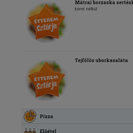
Mátrai borzaska sertés
köret nélkül
Tejfölös uborkasaláta
Pizza
Előétel