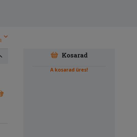
a
Kosarad
A kosarad üres!