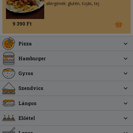
allergének: glutén, tojás, tej
9 390 Ft
Pizza
Hamburger
Gyros
Szendvics
Lángos
Előétel
Leves