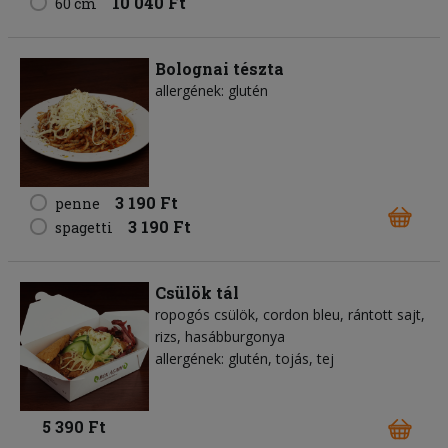
10 040 Ft
60 cm
Bolognai tészta
allergének: glutén
3 190 Ft
penne
3 190 Ft
spagetti
Csülök tál
ropogós csülök, cordon bleu, rántott sajt,
rizs, hasábburgonya
allergének: glutén, tojás, tej
5 390 Ft