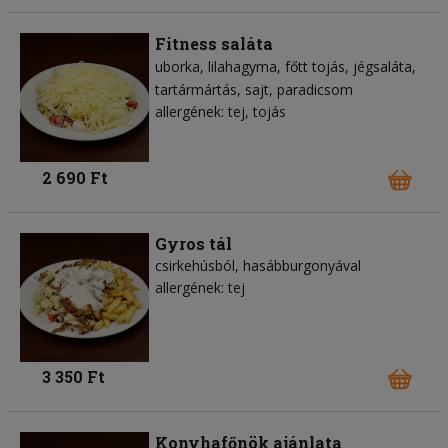
Fitness saláta
uborka
lilahagyma
főtt tojás
jégsaláta
tartármártás
sajt
paradicsom
allergének: tej, tojás
2 690 Ft
Gyros tál
csirkehúsból, hasábburgonyával
allergének: tej
3 350 Ft
Konyhafőnök ajánlata