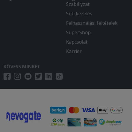
Szabályzat
Süti kezelés
Felhasználási feltételek
SuperShop
Kapcsolat
Karrier
KÖVESS MINKET