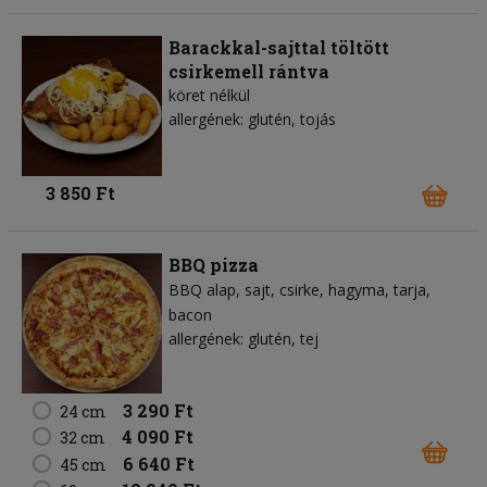
Barackkal-sajttal töltött
csirkemell rántva
köret nélkül
allergének: glutén, tojás
3 850 Ft
BBQ pizza
BBQ alap
sajt
csirke
hagyma
tarja
bacon
allergének: glutén, tej
3 290 Ft
24 cm
4 090 Ft
32 cm
6 640 Ft
45 cm