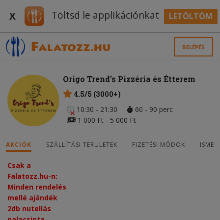
Töltsd le applikációnkat
X
LETÖLTÖM
BELÉPÉS
Origo Trend’s Pizzéria és Étterem
4.5/5 (3000+)
10:30 - 21:30
60 - 90 perc
1 000 Ft - 5 000 Ft
AKCIÓK
SZÁLLÍTÁSI TERÜLETEK
FIZETÉSI MÓDOK
ISMER
Csak a
Falatozz.hu-n:
Minden rendelés
mellé ajándék
2db nutellás
palacsinta