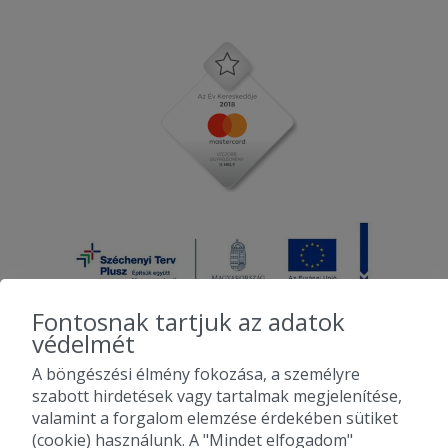
Fontosnak tartjuk az adatok
védelmét
A böngészési élmény fokozása, a személyre
2010-2026 Copyright - Falatozz.hu - Diston-line Kft.
szabott hirdetések vagy tartalmak megjelenítése,
valamint a forgalom elemzése érdekében sütiket
Pizza, gyros, hamburger, menük kedvező áron, egy helyen az összes
(cookie) használunk. A "Mindet elfogadom"
étterem ajánlata.