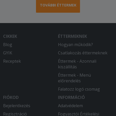
nem azt a pizzát kaptuk amit
TOVÁBBI ÉTTERMEK
rendeltünk !
2025-08-07 - Réka:
Nagyon finom volt!
CIKKEK
ÉTTERMEKNEK
2025-08-05 - :
Az egyik töltött lángoson nem volt a
Blog
Hogyan működik?
tetején sajt, szomorú vagyok, pedig
GYIK
Csatlakozás éttermeknek
nagyon sokszor rendelek, és nagyon
Receptek
Éttermek - Azonnali
szomorú vagyok
kiszállítás
2025-07-05 - József:
Éttermek - Menü
Nagyon jó.
előrendelés
Falatozz logó csomag
FIÓKOD
INFORMÁCIÓ
Bejelentkezés
Adatvédelem
Regisztráció
Fogyasztói Értékelési