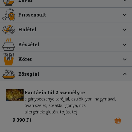
Frissensült
Halétel
Készétel
Köret
Bőségtál
Fantázia tál 2 személyre
cigánypecsenye taréjjal, csülök lyoni hagymával,
óvári szelet, steakburgonya, rizs
allergének: glutén, tojás, tej
9 390 Ft