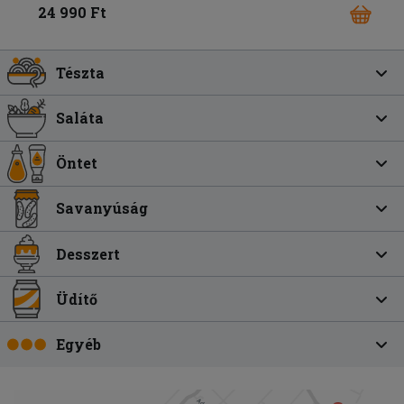
24 990 Ft
Tészta
Saláta
Öntet
Savanyúság
Desszert
Üdítő
Egyéb