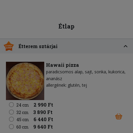
Étlap
Étterem sztárjai
Hawaii pizza
paradicsomos alap
sajt
sonka
kukorica
ananász
allergének: glutén, tej
2 990 Ft
24 cm
3 890 Ft
32 cm
6 440 Ft
45 cm
9 640 Ft
60 cm