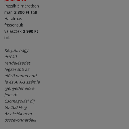
Pizzák 5 méretben
már
2 390 Ft
-tól!
Hatalmas
frissensült
választék
2 990 Ft
-
tól.
Kérjük, nagy
értékű
rendelésedet
legkésőbb az
előző napon add
le és ÁFÁ-s számla
igényedet előre
jelezd!
Csomagolási díj
50-200 Ft-ig
Az akciók nem
összevonhatóak!