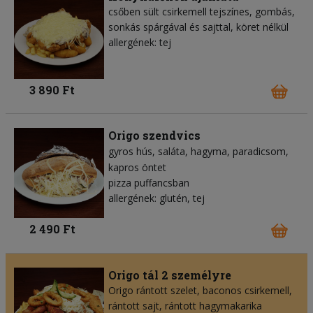
csőben sült csirkemell tejszínes, gombás,
sonkás spárgával és sajttal, köret nélkül
allergének: tej
3 890 Ft
Origo szendvics
gyros hús
saláta
hagyma
paradicsom
kapros öntet
pizza puffancsban
allergének: glutén, tej
2 490 Ft
Origo tál 2 személyre
Origo rántott szelet, baconos csirkemell,
rántott sajt, rántott hagymakarika