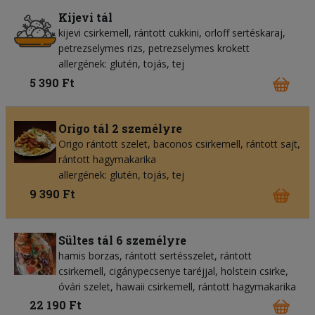
Kijevi tál
kijevi csirkemell, rántott cukkini, orloff sertéskaraj,
petrezselymes rizs, petrezselymes krokett
allergének: glutén, tojás, tej
5 390 Ft
Origo tál 2 személyre
Origo rántott szelet, baconos csirkemell, rántott sajt,
rántott hagymakarika
allergének: glutén, tojás, tej
9 390 Ft
Sültes tál 6 személyre
hamis borzas, rántott sertésszelet, rántott
csirkemell, cigánypecsenye taréjjal, holstein csirke,
óvári szelet, hawaii csirkemell, rántott hagymakarika
22 190 Ft