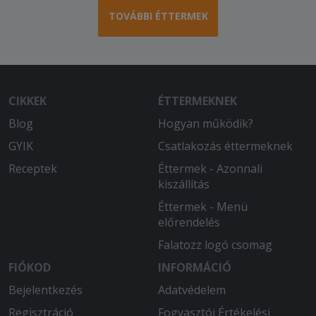
TOVÁBBI ÉTTERMEK
CIKKEK
ÉTTERMEKNEK
Blog
Hogyan működik?
GYIK
Csatlakozás éttermeknek
Receptek
Éttermek - Azonnali
kiszállítás
Éttermek - Menü
előrendelés
Falatozz logó csomag
FIÓKOD
INFORMÁCIÓ
Bejelentkezés
Adatvédelem
Regisztráció
Fogyasztói Értékelési