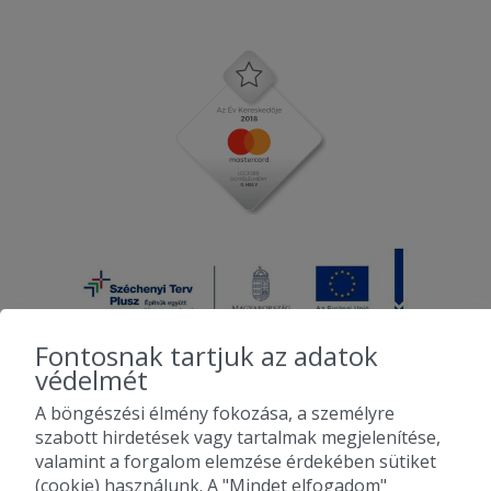
Fontosnak tartjuk az adatok
védelmét
A böngészési élmény fokozása, a személyre
2010-2026 Copyright - Falatozz.hu - Diston-line Kft.
szabott hirdetések vagy tartalmak megjelenítése,
valamint a forgalom elemzése érdekében sütiket
Pizza, gyros, hamburger, menük kedvező áron, egy helyen az összes
(cookie) használunk. A "Mindet elfogadom"
étterem ajánlata.