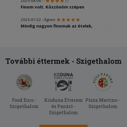
2025-08-06 - :
Finom volt. Köszönöm szépen
2025-07-22 - Ágnes:
Mindig nagyon finomak az ételek,
rádasásul kedvező árak vannak.
2025-07-01 - Viktória:
Elégedett volt a 10 éves fiam. )
További éttermek - Szigethalom
Food Euro -
Kisduna Étterem
Pizza Martino -
Szigethalom
és Panzió -
Szigethalom
Szigethalom