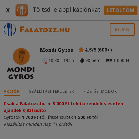
Töltsd le applikációnkat
X
LETÖLTÖM
BELÉPÉS
Mondi Gyros
4.5/5 (600+)
10:30 - 19:55
90 perc
1 000 Ft
AKCIÓK
SZÁLLÍTÁSI TERÜLETEK
FIZETÉSI MÓDOK
Csak a Falatozz.hu-n: 3 000 Ft feletti rendelés esetén
ajándék 0,33l üdítő
Gyrosok
1 700
Ft
-tól, frissensültek
1 500 Ft
-tól
Kiszállítás minden nap 11 órától!