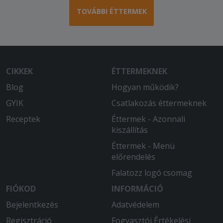
TOVÁBBI ÉTTERMEK
CIKKEK
ÉTTERMEKNEK
Blog
Hogyan működik?
GYIK
Csatlakozás éttermeknek
Receptek
Éttermek - Azonnali
kiszállítás
Éttermek - Menü
előrendelés
Falatozz logó csomag
FIÓKOD
INFORMÁCIÓ
Bejelentkezés
Adatvédelem
Regisztráció
Fogyasztói Értékelési