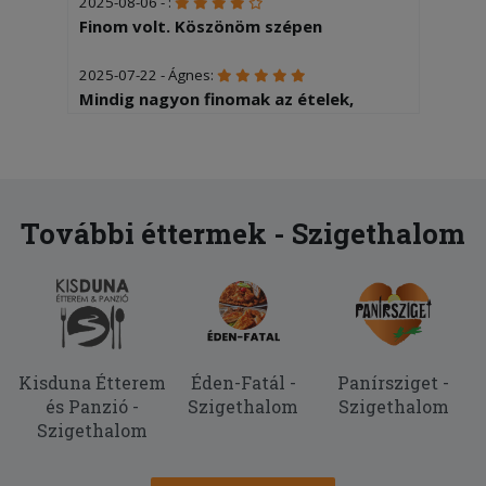
2025-08-06 - :
Finom volt. Köszönöm szépen
2025-07-22 - Ágnes:
Mindig nagyon finomak az ételek,
rádasásul kedvező árak vannak.
2025-07-01 - Viktória:
Elégedett volt a 10 éves fiam. )
További éttermek - Szigethalom
Kisduna Étterem
Éden-Fatál -
Panírsziget -
és Panzió -
Szigethalom
Szigethalom
Szigethalom