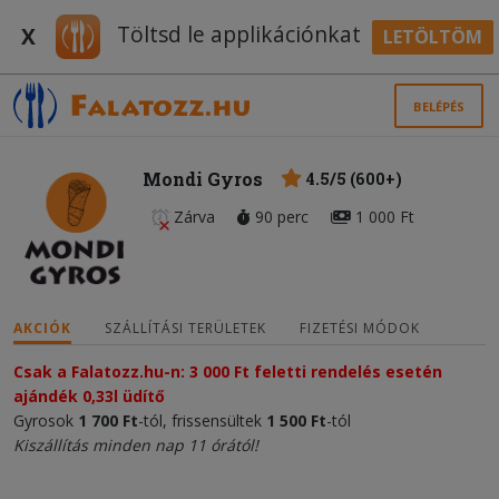
Töltsd le applikációnkat
X
LETÖLTÖM
BELÉPÉS
Mondi Gyros
4.5/5 (600+)
Zárva
90 perc
1 000 Ft
AKCIÓK
SZÁLLÍTÁSI TERÜLETEK
FIZETÉSI MÓDOK
Csak a Falatozz.hu-n: 3 000 Ft feletti rendelés esetén
ajándék 0,33l üdítő
Gyrosok
1 700
Ft
-tól, frissensültek
1 500 Ft
-tól
Kiszállítás minden nap 11 órától!