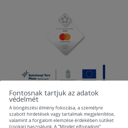
Fontosnak tartjuk az adatok
védelmét
A böngészési élmény fokozása, a személyre
2010-2026 Copyright - Falatozz.hu - Diston-line Kft.
szabott hirdetések vagy tartalmak megjelenítése,
valamint a forgalom elemzése érdekében sütiket
Pizza, gyros, hamburger, menük kedvező áron, egy helyen az összes
(cookie) használunk. A "Mindet elfogadom"
étterem ajánlata.