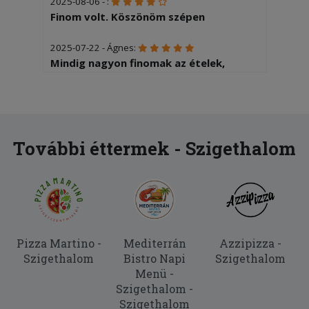
2025-08-06 - :
Finom volt. Köszönöm szépen
2025-07-22 - Ágnes:
Mindig nagyon finomak az ételek,
rádasásul kedvező árak vannak.
2025-07-01 - Viktória:
Elégedett volt a 10 éves fiam. )
További éttermek - Szigethalom
Pizza Martino -
Mediterrán
Azzipizza -
Szigethalom
Bistro Napi
Szigethalom
Menü -
Szigethalom -
Szigethalom