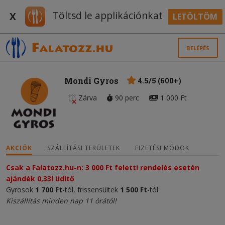
Töltsd le applikációnkat
X
LETÖLTÖM
BELÉPÉS
Mondi Gyros
4.5/5 (600+)
Zárva
90 perc
1 000 Ft
AKCIÓK
SZÁLLÍTÁSI TERÜLETEK
FIZETÉSI MÓDOK
Csak a Falatozz.hu-n: 3 000 Ft feletti rendelés esetén
ajándék 0,33l üdítő
Gyrosok
1 700
Ft
-tól, frissensültek
1 500 Ft
-tól
Kiszállítás minden nap 11 órától!