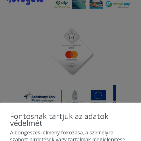
Fontosnak tartjuk az adatok
védelmét
A böngészési élmény fokozása, a személyre
2010-2026 Copyright - Falatozz.hu - Diston-line Kft.
szabott hirdetések vagy tartalmak megjelenítése,