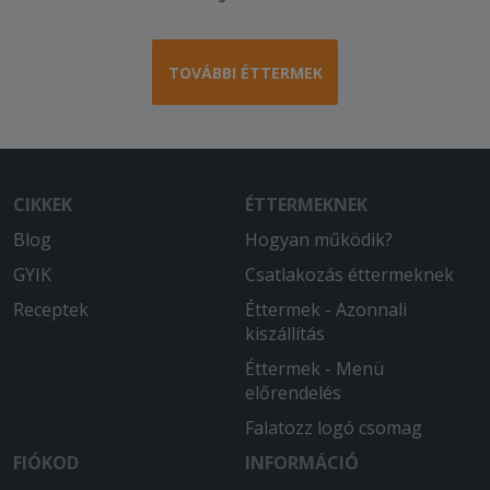
TOVÁBBI ÉTTERMEK
CIKKEK
ÉTTERMEKNEK
Blog
Hogyan működik?
GYIK
Csatlakozás éttermeknek
Receptek
Éttermek - Azonnali
kiszállítás
Éttermek - Menü
előrendelés
Falatozz logó csomag
FIÓKOD
INFORMÁCIÓ