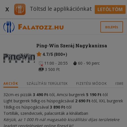
Töltsd le applikációnkat
X
LETÖLTÖM
BELÉPÉS
Ping-Win Szeráj Nagykanizsa
4.7/5 (800+)
11:00 - 20:55
60 - 90 perc
3 500 Ft
AKCIÓK
SZÁLLÍTÁSI TERÜLETEK
FIZETÉSI MÓDOK
ISMER
32cm-es pizzák
3 490 Ft
-tól, Amcsi burgerek
5 190
Ft
-tól
Light burgerek 9dkg-os húspogácsával
2 690
Ft
-tól, XXL burgerek
18dkg-os húspogácsával
3 89
0 Ft
-tól
Tortillák, szendvicsek, palacsinták a kínálatban
Kérjük, az 1 000 Ft-nál magasabb kiszállítási díjas területekre
leadott rendeléseket online fizesd ki!