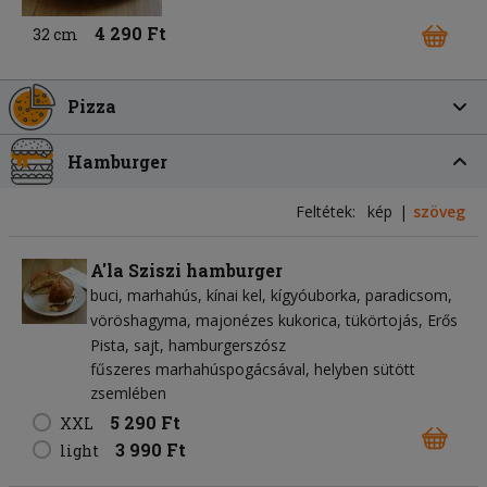
4 290 Ft
32 cm
Pizza
Hamburger
Feltétek:
kép
szöveg
A'la Sziszi hamburger
buci
marhahús
kínai kel
kígyóuborka
paradicsom
vöröshagyma
majonézes kukorica
tükörtojás
Erős
Pista
sajt
hamburgerszósz
fűszeres marhahúspogácsával, helyben sütött
zsemlében
5 290 Ft
XXL
3 990 Ft
light