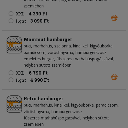
zsemlében
4 390 Ft
XXL
3 090 Ft
light
Mammut hamburger
buci
marhahús
szalonna
kínai kel
kígyóuborka
paradicsom
vöröshagyma
hamburgerszósz
emeletes burger, fűszeres marhahúspogácsával,
helyben sütött zsemlében
6 790 Ft
XXL
4 990 Ft
light
Retro hamburger
buci
marhahús
kínai kel
kígyóuborka
paradicsom
vöröshagyma
hamburgerszósz
fűszeres marhahúspogácsával, helyben sütött
zsemlében