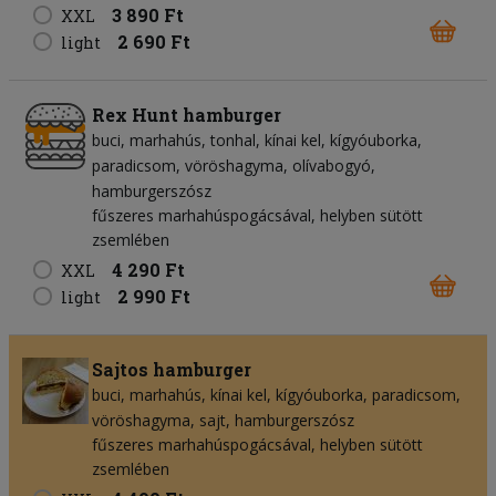
3 890 Ft
XXL
2 690 Ft
light
Rex Hunt hamburger
buci
marhahús
tonhal
kínai kel
kígyóuborka
paradicsom
vöröshagyma
olívabogyó
hamburgerszósz
fűszeres marhahúspogácsával, helyben sütött
zsemlében
4 290 Ft
XXL
2 990 Ft
light
Sajtos hamburger
buci
marhahús
kínai kel
kígyóuborka
paradicsom
vöröshagyma
sajt
hamburgerszósz
fűszeres marhahúspogácsával, helyben sütött
zsemlében