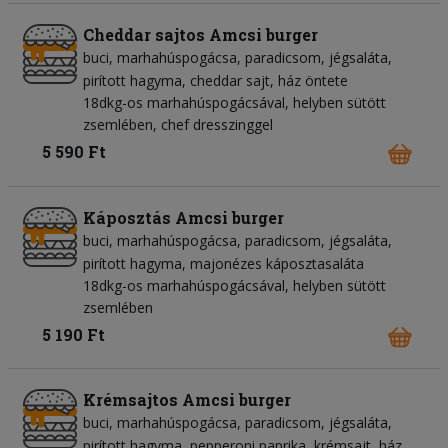
Cheddar sajtos Amcsi burger
buci
marhahúspogácsa
paradicsom
jégsaláta
pirított hagyma
cheddar sajt
ház öntete
18dkg-os marhahúspogácsával, helyben sütött
zsemlében, chef dresszinggel
5 590 Ft
Káposztás Amcsi burger
buci
marhahúspogácsa
paradicsom
jégsaláta
pirított hagyma
majonézes káposztasaláta
18dkg-os marhahúspogácsával, helyben sütött
zsemlében
5 190 Ft
Krémsajtos Amcsi burger
buci
marhahúspogácsa
paradicsom
jégsaláta
pirított hagyma
pepperoni paprika
krémsajt
ház