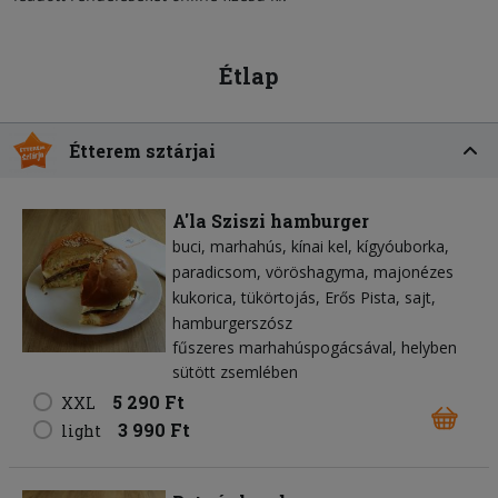
Étlap
Étterem sztárjai
A'la Sziszi hamburger
buci
marhahús
kínai kel
kígyóuborka
paradicsom
vöröshagyma
majonézes
kukorica
tükörtojás
Erős Pista
sajt
hamburgerszósz
fűszeres marhahúspogácsával, helyben
sütött zsemlében
5 290 Ft
XXL
3 990 Ft
light