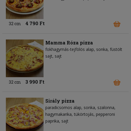
4 790 Ft
32 cm
Mamma Róza pizza
fokhagymás-tejfölös alap
sonka
füstölt
sajt
sajt
3 990 Ft
32 cm
Sirály pizza
paradicsomos alap
sonka
szalonna
hagymakarika
tükörtojás
pepperoni
paprika
sajt