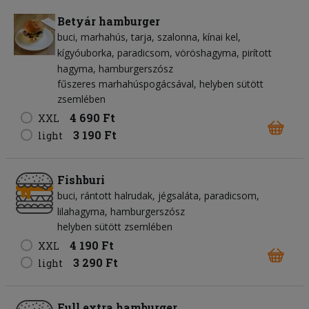
Betyár hamburger
buci
marhahús
tarja
szalonna
kínai kel
kígyóuborka
paradicsom
vöröshagyma
pirított
hagyma
hamburgerszósz
fűszeres marhahúspogácsával, helyben sütött
zsemlében
4 690 Ft
XXL
3 190 Ft
light
Fishburi
buci
rántott halrudak
jégsaláta
paradicsom
lilahagyma
hamburgerszósz
helyben sütött zsemlében
4 190 Ft
XXL
3 290 Ft
light
Full extra hamburger