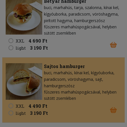
Betyár hamburger
buci
marhahús
tarja
szalonna
kínai kel
kígyóuborka
paradicsom
vöröshagyma
pirított hagyma
hamburgerszósz
fűszeres marhahúspogácsával, helyben
sütött zsemlében
4 690 Ft
XXL
3 190 Ft
light
Sajtos hamburger
buci
marhahús
kínai kel
kígyóuborka
paradicsom
vöröshagyma
sajt
hamburgerszósz
fűszeres marhahúspogácsával, helyben
sütött zsemlében
4 490 Ft
XXL
3 190 Ft
light