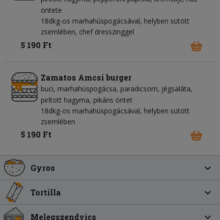
öntete
18dkg-os marhahúspogácsával, helyben sütött
zsemlében, chef dresszinggel
5 190 Ft
Zamatos Amcsi burger
buci
marhahúspogácsa
paradicsom
jégsaláta
pirított hagyma
pikáns öntet
18dkg-os marhahúspogácsával, helyben sütött
zsemlében
5 190 Ft
Gyros
Tortilla
Melegszendvics