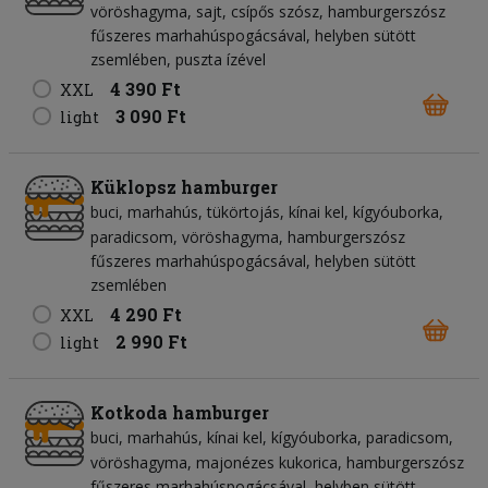
vöröshagyma
sajt
csípős szósz
hamburgerszósz
fűszeres marhahúspogácsával, helyben sütött
zsemlében, puszta ízével
4 390 Ft
XXL
3 090 Ft
light
Küklopsz hamburger
buci
marhahús
tükörtojás
kínai kel
kígyóuborka
paradicsom
vöröshagyma
hamburgerszósz
fűszeres marhahúspogácsával, helyben sütött
zsemlében
4 290 Ft
XXL
2 990 Ft
light
Kotkoda hamburger
buci
marhahús
kínai kel
kígyóuborka
paradicsom
vöröshagyma
majonézes kukorica
hamburgerszósz
fűszeres marhahúspogácsával, helyben sütött