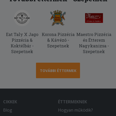
Eat Taly X Jago
Korona Pizzéria
Maestro Pizzéria
Pizzéria &
& Kávézó -
és Étterem
Koktélbár -
Szepetnek
Nagykanizsa -
Szepetnek
Szepetnek
TOVÁBBI ÉTTERMEK
CIKKEK
ÉTTERMEKNEK
Blog
Hogyan működik?