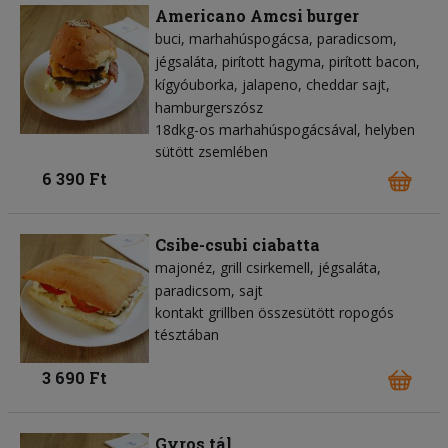
Americano Amcsi burger
buci
marhahúspogácsa
paradicsom
jégsaláta
pirított hagyma
pirított bacon
kígyóuborka
jalapeno
cheddar sajt
hamburgerszósz
18dkg-os marhahúspogácsával, helyben
sütött zsemlében
6 390 Ft
Csibe-csubi ciabatta
majonéz
grill csirkemell
jégsaláta
paradicsom
sajt
kontakt grillben összesütött ropogós
tésztában
3 690 Ft
Gyros tál