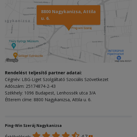
8800 Nagykanizsa, Attila
u. 6.
Rendelést teljesítő partner adatai:
Cégnév: LBG-Liget Szolgáltató Szociális Szövetkezet
Adószám: 25174874-2-43
Székhely: 1096 Budapest, Lenhossék utca 3/A
Étterem címe: 8800 Nagykanizsa, Attila u. 6.
Ping-Win Szeráj Nagykanizsa
4.7
Értékelések: