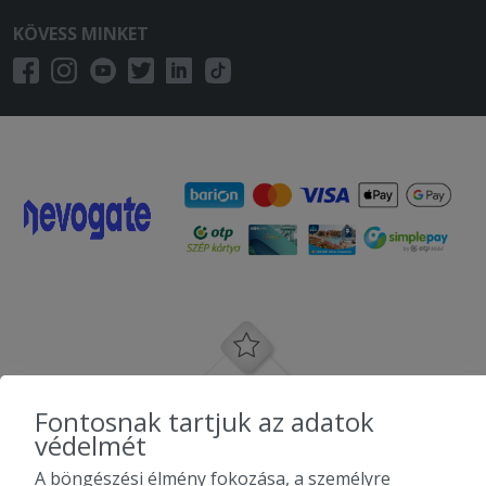
KÖVESS MINKET
Fontosnak tartjuk az adatok
védelmét
A böngészési élmény fokozása, a személyre