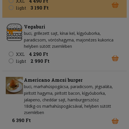
4 490 Ft
XXL
3 190 Ft
light
Vegaburi
buci
grillezett sajt
kínai kel
kígyóuborka
paradicsom
vöröshagyma
majonézes kukorica
helyben sütött zsemlében
4 290 Ft
XXL
2 990 Ft
light
Americano Amcsi burger
buci
marhahúspogácsa
paradicsom
jégsaláta
pirított hagyma
pirított bacon
kígyóuborka
jalapeno
cheddar sajt
hamburgerszósz
18dkg-os marhahúspogácsával, helyben sütött
zsemlében
6 390 Ft