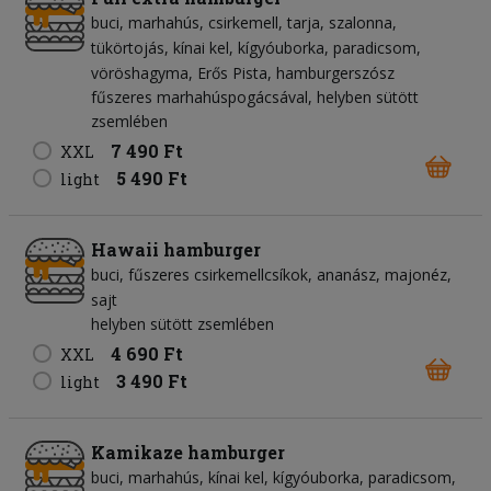
buci
marhahús
csirkemell
tarja
szalonna
tükörtojás
kínai kel
kígyóuborka
paradicsom
vöröshagyma
Erős Pista
hamburgerszósz
fűszeres marhahúspogácsával, helyben sütött
zsemlében
7 490 Ft
XXL
5 490 Ft
light
Hawaii hamburger
buci
fűszeres csirkemellcsíkok
ananász
majonéz
sajt
helyben sütött zsemlében
4 690 Ft
XXL
3 490 Ft
light
Kamikaze hamburger
buci
marhahús
kínai kel
kígyóuborka
paradicsom