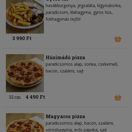
hasábburgonya
jégsaláta
kígyóuborka
paradicsom
lilahagyma
gyros hús
fokhagymás tejföl
3 990 Ft
Húsimádó pizza
paradicsomos alap
sonka
csirkemell
bacon
szalámi
sajt
4 490 Ft
32 cm
Magyaros pizza
paradicsomos alap
bacon
szalámi
vöröshagyma
erős paprika
sajt