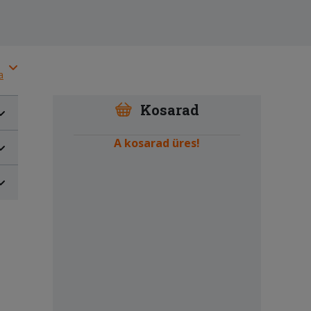
a
Kosarad
A kosarad üres!