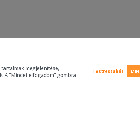
 tartalmak megjelenítése,
Testreszabás
MIN
nk. A "Mindet elfogadom" gombra