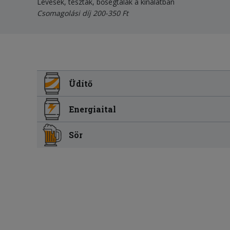
Levesek, tészták, bőségtálak a kínálatban
Csomagolási díj 200-350 Ft
Üdítő
Energiaital
Sör