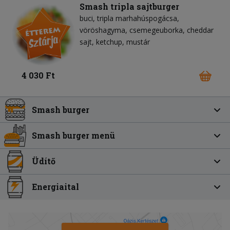
Smash tripla sajtburger
buci
tripla marhahúspogácsa
vöröshagyma
csemegeuborka
cheddar
sajt
ketchup
mustár
4 030 Ft
Smash burger
Smash burger menü
Üdítő
Energiaital