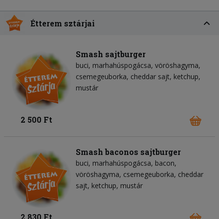
Étterem sztárjai
Smash sajtburger
buci
marhahúspogácsa
vöröshagyma
csemegeuborka
cheddar sajt
ketchup
mustár
2 500 Ft
Smash baconos sajtburger
buci
marhahúspogácsa
bacon
vöröshagyma
csemegeuborka
cheddar
sajt
ketchup
mustár
2 830 Ft