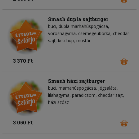
Smash dupla sajtburger
buci
dupla marhahúspogácsa
vöröshagyma
csemegeuborka
cheddar
sajt
ketchup
mustár
3 370 Ft
Smash házi sajtburger
buci
marhahúspogácsa
jégsaláta
lilahagyma
paradicsom
cheddar sajt
házi szósz
3 050 Ft