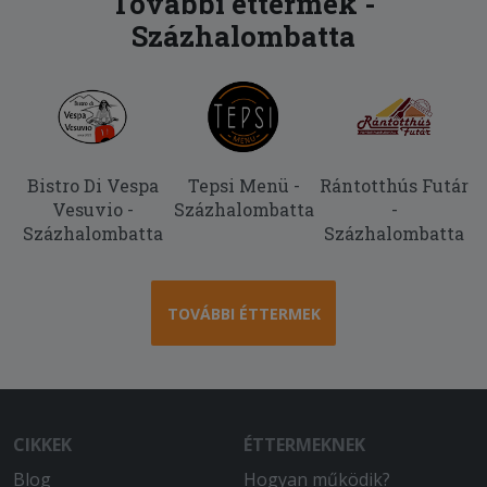
További éttermek -
Százhalombatta
Bistro Di Vespa
Tepsi Menü -
Rántotthús Futár
Vesuvio -
Százhalombatta
-
Százhalombatta
Százhalombatta
TOVÁBBI ÉTTERMEK
CIKKEK
ÉTTERMEKNEK
Blog
Hogyan működik?