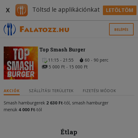
Töltsd le applikációnkat
X
LETÖLTÖM
BELÉPÉS
Top Smash Burger
11:15 - 21:55
60 - 90 perc
5 000 Ft - 15 000 Ft
AKCIÓK
SZÁLLÍTÁSI TERÜLETEK
FIZETÉSI MÓDOK
Smash hamburgerek
2 630 Ft
-tól, smash hamburger
menük
4 000 Ft
-tól
Étlap