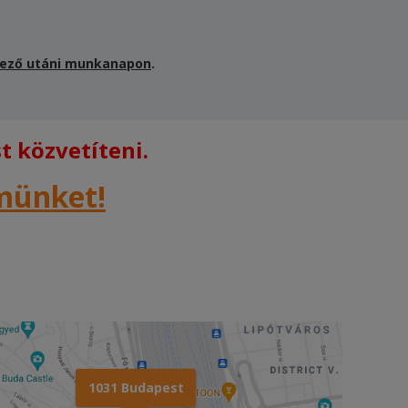
ező utáni munkanapon
.
 közvetíteni.
rmünket!
1031 Budapest