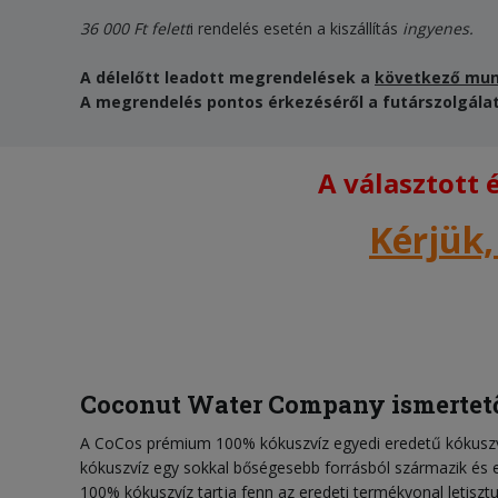
36 000 Ft felett
i rendelés esetén a kiszállítás
ingyenes.
A délelőtt leadott megrendelések a
következő mu
A megrendelés pontos érkezéséről a futárszolgálat 
A választott
Kérjük,
Coconut Water Company ismertet
A CoCos prémium 100% kókuszvíz egyedi eredetű kókuszví
kókuszvíz egy sokkal bőségesebb forrásból származik és 
100% kókuszvíz tartja fenn az eredeti termékvonal letisz