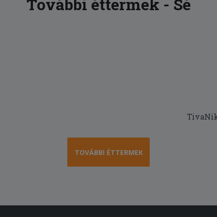
További éttermek - Sé
TivaNik
TOVÁBBI ÉTTERMEK