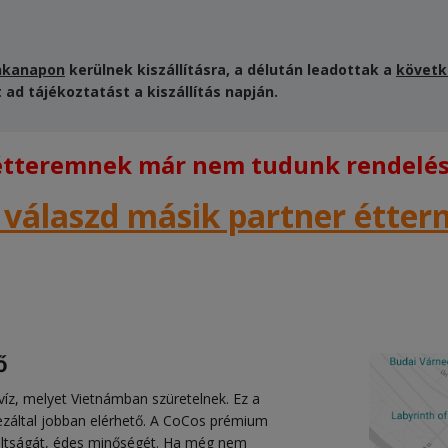
nkanapon
kerülnek kiszállításra, a délután leadottak a
követk
ad tájékoztatást a kiszállítás napján.
 étteremnek már nem tudunk rendelést
 válaszd másik partner étte
ő
z, melyet Vietnámban szüretelnek. Ez a
ezáltal jobban elérhető. A CoCos prémium
tultságát, édes minőségét. Ha még nem