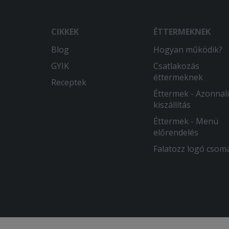
CIKKEK
ÉTTERMEKNEK
Blog
Hogyan működik?
GYIK
Csatlakozás
éttermeknek
Receptek
Éttermek - Azonnali
kiszállítás
Éttermek - Menü
előrendelés
Falatozz logó csom