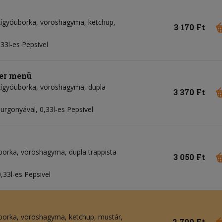
kígyóuborka
vöröshagyma
ketchup
3 170 Ft
33l-es Pepsivel
ger menü
kígyóuborka
vöröshagyma
dupla
3 370 Ft
rgonyával, 0,33l-es Pepsivel
borka
vöröshagyma
dupla trappista
3 050 Ft
,33l-es Pepsivel
borka
vöröshagyma
ketchup
mustár
2 790 Ft