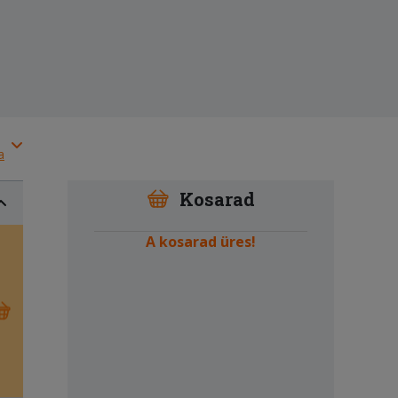
a
Kosarad
A kosarad üres!