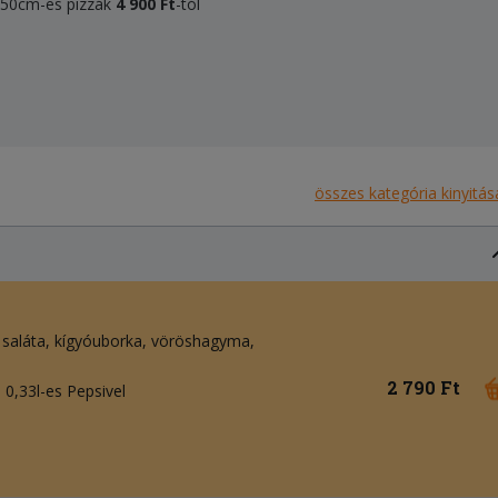
, 50cm-es pizzák
4 900 Ft
-tól
összes kategória kinyitás
 saláta
kígyóuborka
vöröshagyma
2 790 Ft
0,33l-es Pepsivel