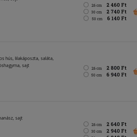
2 460 Ft
26 cm
2 740 Ft
30 cm
6 140 Ft
50 cm
os hús
lilakáposzta
saláta
öshagyma
sajt
2 800 Ft
26 cm
6 940 Ft
50 cm
nanász
sajt
2 640 Ft
26 cm
2 940 Ft
30 cm