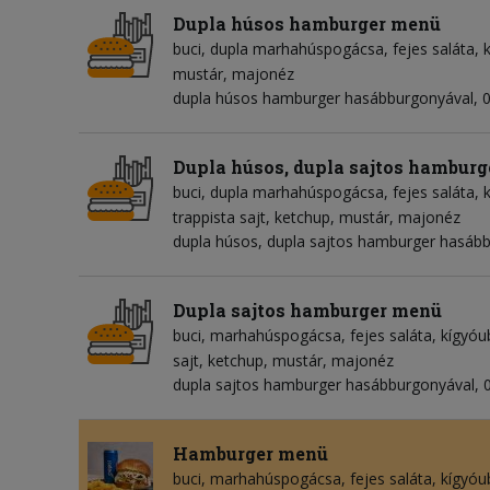
Dupla húsos hamburger menü
buci
dupla marhahúspogácsa
fejes saláta
mustár
majonéz
dupla húsos hamburger hasábburgonyával, 0
Dupla húsos, dupla sajtos hambur
buci
dupla marhahúspogácsa
fejes saláta
trappista sajt
ketchup
mustár
majonéz
dupla húsos, dupla sajtos hamburger hasábbu
Dupla sajtos hamburger menü
buci
marhahúspogácsa
fejes saláta
kígyóu
sajt
ketchup
mustár
majonéz
dupla sajtos hamburger hasábburgonyával, 0
Hamburger menü
buci
marhahúspogácsa
fejes saláta
kígyóu