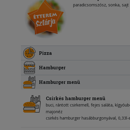
paradicsomszósz
sonka
sajt
Pizza
Hamburger
Hamburger menü
Csirkés hamburger menü
buci
rántott csirkemell
fejes saláta
kígyóub
majonéz
csirkés hamburger hasábburgonyával, 0,33l-e