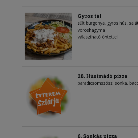
Gyros tál
sült burgonya
gyros hús
salá
vöröshagyma
választható öntettel
28. Húsimádó pizza
paradicsomszósz
sonka
bac
6. Sonkás pizza