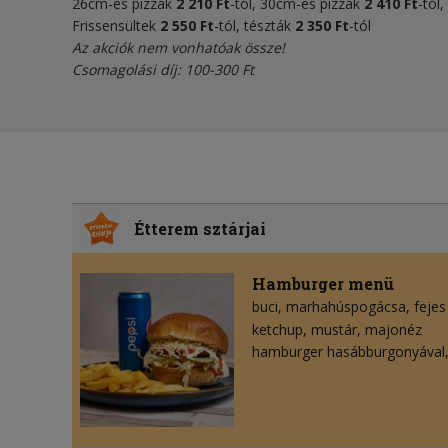
26cm-es pizzák
2 210 Ft
-tól, 30cm-es pizzák
2 410 Ft
-tól
Frissensültek
2 550 Ft
-tól, tészták
2 350 Ft
-tól
Az akciók nem vonhatóak össze!
Csomagolási díj: 100-300 Ft
Étterem sztárjai
Hamburger menü
buci
marhahúspogácsa
fejes
ketchup
mustár
majonéz
hamburger hasábburgonyával, 