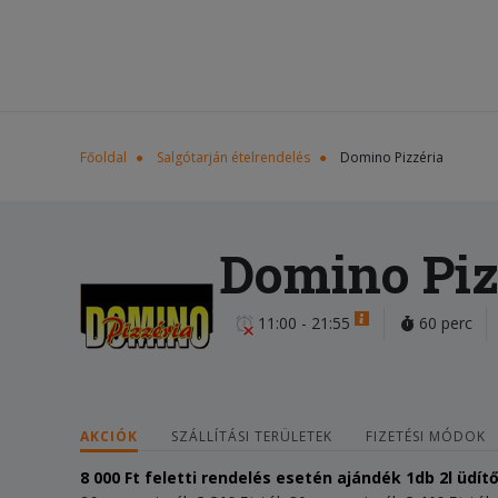
Főoldal
Salgótarján ételrendelés
Domino Pizzéria
Domino Piz
11:00 - 21:55
60 perc
AKCIÓK
SZÁLLÍTÁSI TERÜLETEK
FIZETÉSI MÓDOK
8 000 Ft
feletti rendelés esetén
ajándék
1db 2l üdít