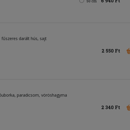
6 940 Ft
50 cm
fűszeres darált hús
sajt
2 550 Ft
óuborka
paradicsom
vöröshagyma
2 340 Ft