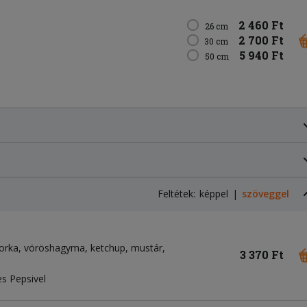
2 460 Ft
26 cm
2 700 Ft
30 cm
5 940 Ft
50 cm
Feltétek:
képpel
szöveggel
orka
vöröshagyma
ketchup
mustár
3 370 Ft
s Pepsivel