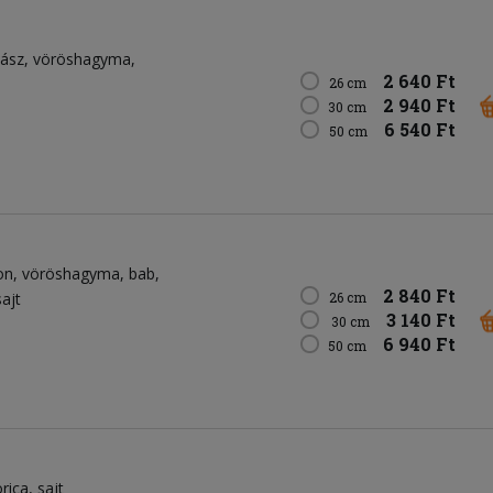
bász
vöröshagyma
2 640 Ft
26 cm
2 940 Ft
30 cm
6 540 Ft
50 cm
on
vöröshagyma
bab
2 840 Ft
sajt
26 cm
3 140 Ft
30 cm
6 940 Ft
50 cm
rica
sajt