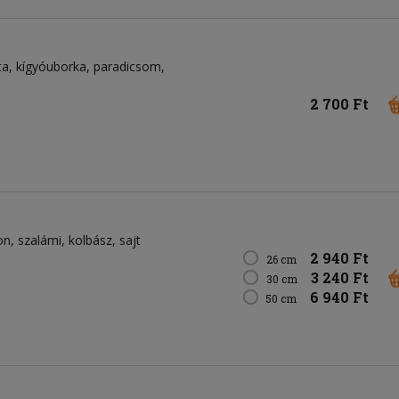
ta
kígyóuborka
paradicsom
2 700 Ft
on
szalámi
kolbász
sajt
2 940 Ft
26 cm
3 240 Ft
30 cm
6 940 Ft
50 cm