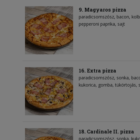
9. Magyaros pizza
paradicsomszósz
bacon
kol
pepperoni paprika
sajt
16. Extra pizza
paradicsomszósz
sonka
bac
kukorica
gomba
tükörtojás
18. Cardinale II. pizza
paradicsomszósz
sonka
kuko