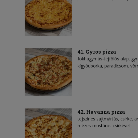
41. Gyros pizza
fokhagymás-tejfölös alap
gyr
kígyóuborka
paradicsom
vör
42. Havanna pizza
tejszínes sajtmártás
csirke
a
mézes-mustáros csirkével