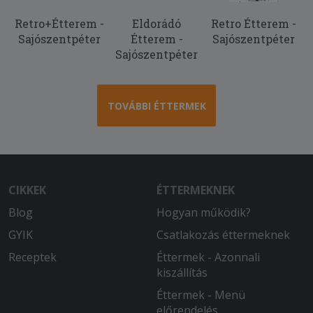
Retro+Étterem -
Eldorádó
Retro Étterem -
Sajószentpéter
Étterem -
Sajószentpéter
Sajószentpéter
TOVÁBBI ÉTTERMEK
CIKKEK
ÉTTERMEKNEK
Blog
Hogyan működik?
GYIK
Csatlakozás éttermeknek
Receptek
Éttermek - Azonnali
kiszállítás
Éttermek - Menü
előrendelés