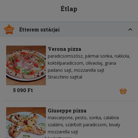
Étlap
Étterem sztárjai
Verona pizza
paradicsomszósz
pármai sonka
rukkola
koktélparadicsom
olívaolaj
grana
padano sajt
mozzarella sajt
Stracchino sajttal
5 090 Ft
Giuseppe pizza
mascarpone
pesto
sonka
calabria
szalámi
szárított paradicsom
bivaly
mozzarella sajt