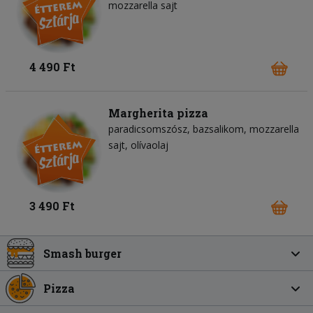
mozzarella sajt
4 490 Ft
Margherita pizza
paradicsomszósz
bazsalikom
mozzarella
sajt
olívaolaj
3 490 Ft
Smash burger
Pizza