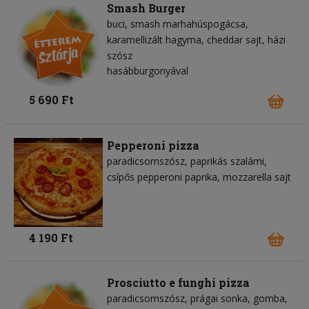
Smash Burger
buci
smash marhahúspogácsa
karamellizált hagyma
cheddar sajt
házi
szósz
hasábburgonyával
5 690 Ft
Pepperoni pizza
paradicsomszósz
paprikás szalámi
csípős pepperoni paprika
mozzarella sajt
4 190 Ft
Prosciutto e funghi pizza
paradicsomszósz
prágai sonka
gomba