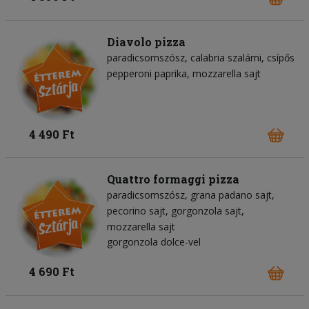
Diavolo pizza
paradicsomszósz
calabria szalámi
csípős
pepperoni paprika
mozzarella sajt
4 490 Ft
Quattro formaggi pizza
paradicsomszósz
grana padano sajt
pecorino sajt
gorgonzola sajt
mozzarella sajt
gorgonzola dolce-vel
4 690 Ft