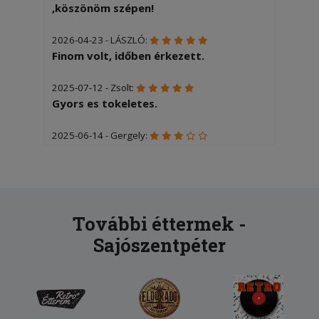
,köszönöm szépen!
2026-04-23 - LÁSZLÓ:
Finom volt, időben érkezett.
2025-07-12 - Zsolt:
Gyors es tokeletes.
2025-06-14 - Gergely:
Egy plusz feltétért 3600 ft-ot
számoltak fel, erősen sokalltuk.
További éttermek -
Sajószentpéter