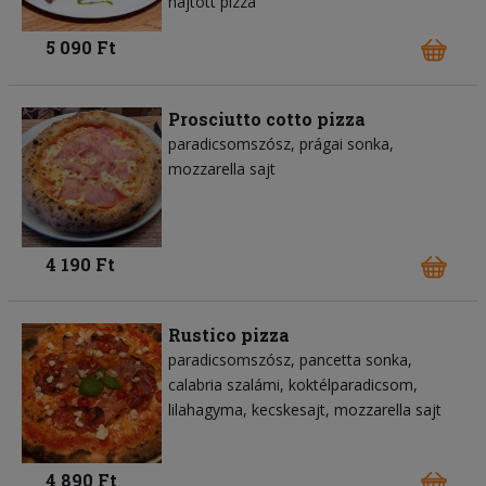
hajtott pizza
5 090 Ft
Prosciutto cotto pizza
paradicsomszósz
prágai sonka
mozzarella sajt
4 190 Ft
Rustico pizza
paradicsomszósz
pancetta sonka
calabria szalámi
koktélparadicsom
lilahagyma
kecskesajt
mozzarella sajt
4 890 Ft