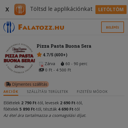
Töltsd le applikációnkat
X
LETÖLTÖM
BELÉPÉS
Pizza Pasta Buona Sera
4.7/5 (400+)
Zárva
60 - 90 perc
0 Ft - 4 500 Ft
Díjmentes szállítás
AKCIÓK
SZÁLLÍTÁSI TERÜLETEK
FIZETÉSI MÓDOK
Előételek
2 790 Ft
-tól, levesek
2 690 Ft
-tól,
főételek
5
890
Ft
-tól, tészták
4 690 Ft
-tól
Az étel ára tartalmazza a csomagolási díjat.