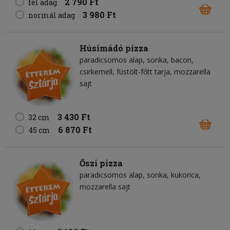
2 790 Ft
fél adag
3 980 Ft
normál adag
Húsimádó pizza
paradicsomos alap
sonka
bacon
csirkemell
füstölt-főtt tarja
mozzarella
sajt
3 430 Ft
32 cm
6 870 Ft
45 cm
Őszi pizza
paradicsomos alap
sonka
kukorica
mozzarella sajt