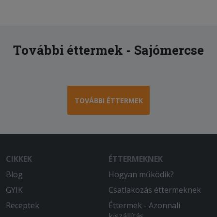
2025-08-28 - zsoltné:
Gyors, udvarias kiszolgálás. Hívtak,
hogy megérkezett!
További éttermek - Sajómercse
2025-07-10 - :
Köszönöm szépen, nagyon finom volt a
2 pizza, ami a Havanna étteremből
érkezett, a kiszállítás is gyors volt.
TOVÁBBI ÉTTERMEK
CIKKEK
ÉTTERMEKNEK
Blog
Hogyan működik?
GYIK
Csatlakozás éttermeknek
Receptek
Éttermek - Azonnali
kiszállítás