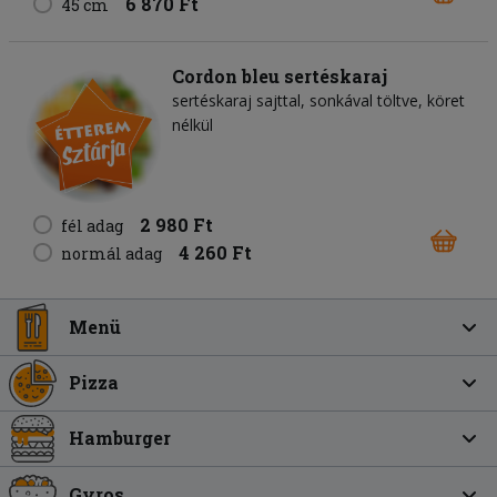
6 870 Ft
45 cm
Cordon bleu sertéskaraj
sertéskaraj sajttal, sonkával töltve, köret
nélkül
2 980 Ft
fél adag
4 260 Ft
normál adag
Menü
Pizza
Hamburger
Gyros