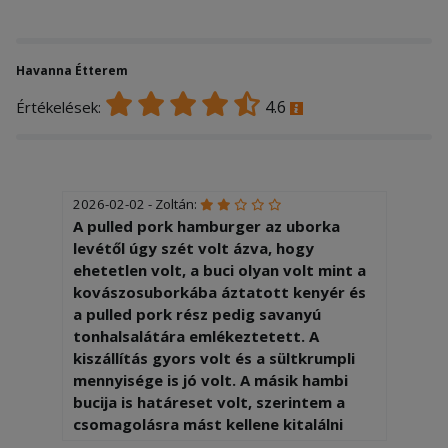
Havanna Étterem
4.6
Értékelések:
2026-02-02 - Zoltán:
A pulled pork hamburger az uborka
levétől úgy szét volt ázva, hogy
ehetetlen volt, a buci olyan volt mint a
kovászosuborkába áztatott kenyér és
a pulled pork rész pedig savanyú
tonhalsalátára emlékeztetett. A
kiszállítás gyors volt és a sültkrumpli
mennyisége is jó volt. A másik hambi
bucija is határeset volt, szerintem a
csomagolásra mást kellene kitalálni
mert ennek az alja is ázott volt.