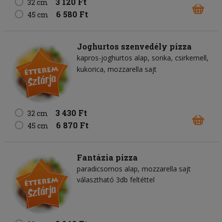
3 120 Ft
32 cm
6 580 Ft
45 cm
Joghurtos szenvedély pizza
kapros-joghurtos alap
sonka
csirkemell
kukorica
mozzarella sajt
3 430 Ft
32 cm
6 870 Ft
45 cm
Fantázia pizza
paradicsomos alap
mozzarella sajt
választható 3db feltéttel