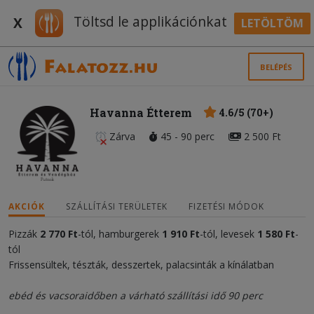
Töltsd le applikációnkat
X
LETÖLTÖM
BELÉPÉS
Havanna Étterem
4.6/5 (70+)
Zárva
45 - 90 perc
2 500 Ft
AKCIÓK
SZÁLLÍTÁSI TERÜLETEK
FIZETÉSI MÓDOK
Pizzák
2 770 Ft
-tól, hamburgerek
1 910 Ft
-tól, levesek
1 580 Ft
-
tól
Frissensültek, tészták, desszertek, palacsinták a kínálatban
ebéd és vacsoraidőben a várható szállítási idő 90 perc