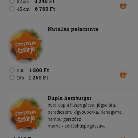
3 240 Ft
32 cm
6 760 Ft
45 cm
Nutellás palacsinta
1 800 Ft
2db
1 260 Ft
1db
Dupla hamburger
buci
dupla húspogácsa
jégsaláta
paradicsom
kígyóuborka
lilahagyma
hamburgerszósz
marha - sertéshúspogácsával