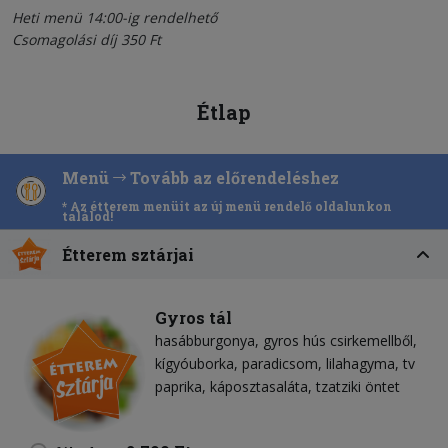
Heti menü 14:00-ig rendelhető
Csomagolási díj 350 Ft
Étlap
Menü
Tovább az előrendeléshez
* Az étterem menüit az új menü rendelő oldalunkon
találod!
Étterem sztárjai
Gyros tál
hasábburgonya
gyros hús csirkemellből
kígyóuborka
paradicsom
lilahagyma
tv
paprika
káposztasaláta
tzatziki öntet