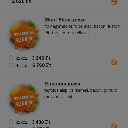
2 620 Ft
Mont Blanc pizza
fokhagymás-tejfölös alap
bacon
füstölt-
főtt tarja
mozzarella sajt
3 240 Ft
32 cm
6 760 Ft
45 cm
Havanna pizza
tejfölös alap
csirkemell
bacon
juhtúró
mozzarella sajt
3 430 Ft
32 cm