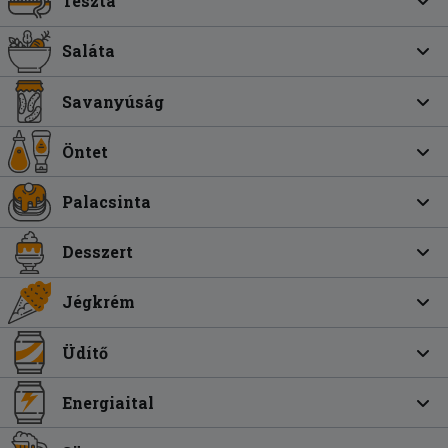
Tészta
Saláta
Savanyúság
Öntet
Palacsinta
Desszert
Jégkrém
Üdítő
Energiaital