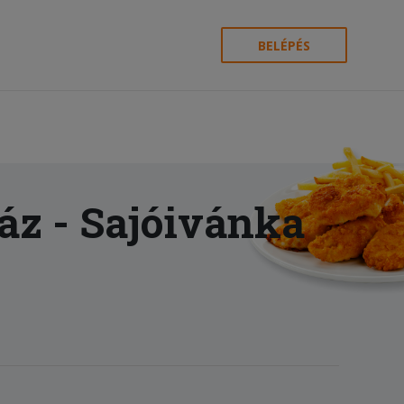
BELÉPÉS
áz
- Sajóivánka