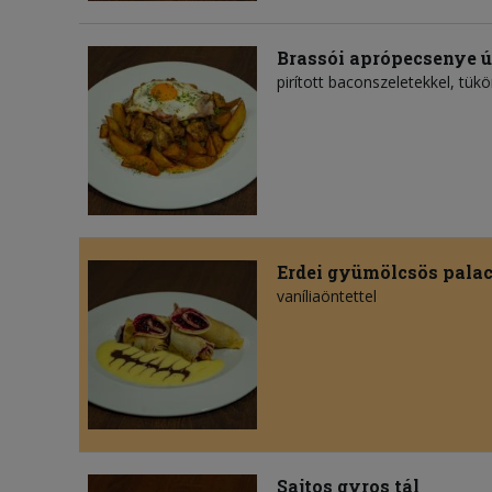
Brassói aprópecsenye 
pirított baconszeletekkel, tükö
Erdei gyümölcsös palac
vaníliaöntettel
Sajtos gyros tál