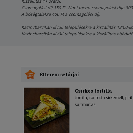
Kiszállítás 11 órától.
Csomagolási díj 150 Ft. Napi menü csomagolási díja 300 
A bőségtálakra 400 Ft a csomagolási díj.
Kazincbarcikán kívüli településekre a kiszállítás 13:00-k
Kazincbarcikán kívüli településekre a kiszállítás ebédid
Étterem sztárjai
Csirkés tortilla
tortilla
rántott csirkemell
pirí
sajtmártás