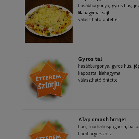
hasábburgonya
gyros hús
jé
lilahagyma
sajt
választható öntettel
Gyros tál
hasábburgonya
gyros hús
jé
káposzta
lilahagyma
választható öntettel
Alap smash burger
buci
marhahúspogácsa
baco
hamburgerszósz