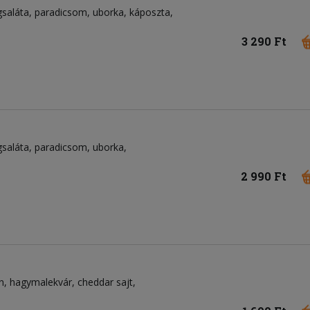
gsaláta
paradicsom
uborka
káposzta
3 290 Ft
gsaláta
paradicsom
uborka
2 990 Ft
n
hagymalekvár
cheddar sajt