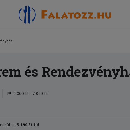
vényház
rem és Rendezvényh
2 000 Ft - 7 000 Ft
ssensültek
3 190 Ft
-tól