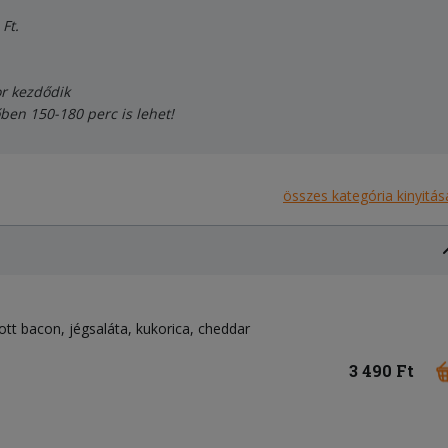
Ft.
or kezdődik
őben 150-180 perc is lehet!
összes kategória kinyitás
tott bacon
jégsaláta
kukorica
cheddar
3 490 Ft