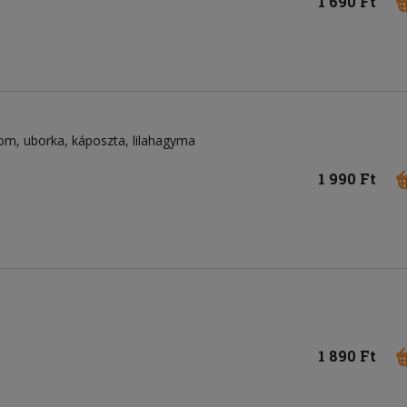
1 690 Ft
som
uborka
káposzta
lilahagyma
1 990 Ft
1 890 Ft