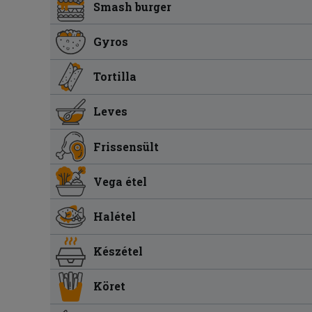
Smash burger
Gyros
Tortilla
Leves
Frissensült
Vega étel
Halétel
Készétel
Köret