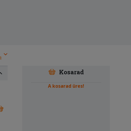
a
Kosarad
A kosarad üres!