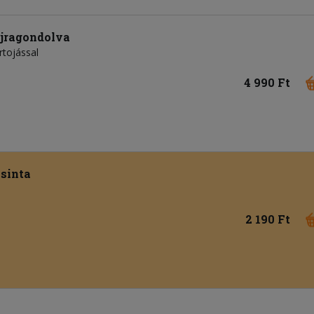
újragondolva
rtojással
4 990 Ft
sinta
2 190 Ft