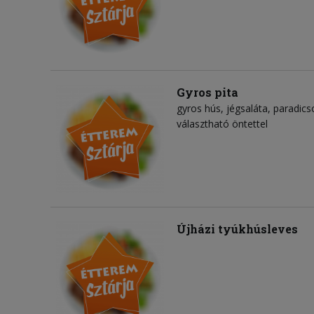
Gyros pita
gyros hús
jégsaláta
paradic
választható öntettel
Újházi tyúkhúsleves