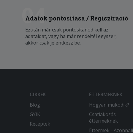
04
Adatok pontosítása / Regisztráció
Ezután már csak pontosítanod kell az
adataidat, vagy ha már rendeltél egyszer,
akkor csak jelentkezz be.
CIKKEK
ÉTTERMEKNEK
Blog
Hogyan működik?
GYIK
Csatlakozás
éttermeknek
Receptek
Éttermek - Azonnali