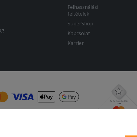
Felhasználási
feltételek
SuperShop
ag
Kapcsolat
Karrier