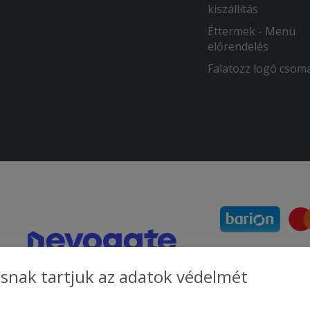
kiszállítás
Éttermek - Menü
előrendelés
Falatozz logó csom
snak tartjuk az adatok védelmét