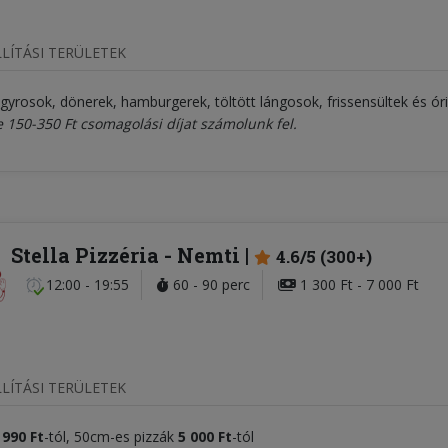
LÍTÁSI TERÜLETEK
 gyrosok, dönerek, hamburgerek, töltött lángosok, frissensültek és ór
e 150-350 Ft csomagolási díjat számolunk fel.
Stella Pizzéria
- Nemti
4.6/5 (300+)
12:00 - 19:55
60 - 90 perc
1 300 Ft - 7 000 Ft
LÍTÁSI TERÜLETEK
 990 Ft
-tól, 50cm-es pizzák
5
000
Ft
-tól