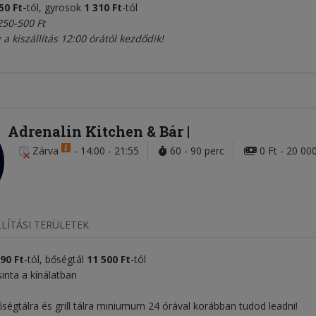
650
Ft
-
tól, gyrosok
1 310 Ft
-tól
250-500 Ft
 a kiszállítás 12:00 órától kezdődik!
Adrenalin Kitchen & Bár
Zárva
-
14:00 - 21:55
60 - 90 perc
0 Ft - 20 000
LÍTÁSI TERÜLETEK
90 Ft
-tól, bőségtál
11 500 Ft
-tól
sinta a kínálatban
ségtálra és grill tálra miniumum 24 órával korábban tudod leadni!