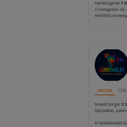
Hamburgerek
1 
Csomagolási díj 
Hétfőtől péntekig
AKCIÓK
SZÁL
Smash burger
2
2
Specialitás, palac
A rendelésedet bő