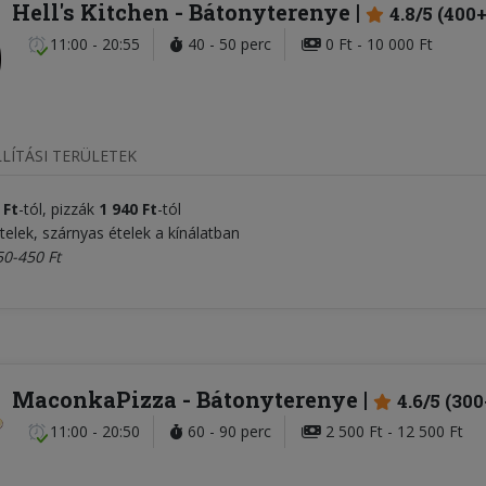
Hell's Kitchen
- Bátonyterenye
4.8/5 (400+
11:00 - 20:55
40 - 50 perc
0 Ft - 10 000 Ft
LÍTÁSI TERÜLETEK
 Ft
-tól, pizzák
1 940 Ft
-tól
telek, szárnyas ételek a kínálatban
50-450 Ft
MaconkaPizza
- Bátonyterenye
4.6/5 (300
11:00 - 20:50
60 - 90 perc
2 500 Ft - 12 500 Ft