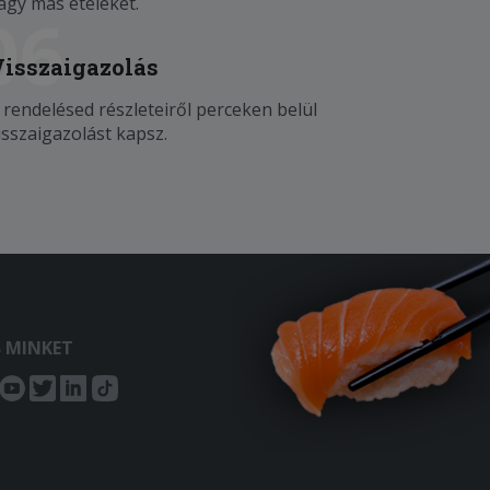
agy más ételeket.
06
Visszaigazolás
 rendelésed részleteiről perceken belül
isszaigazolást kapsz.
S MINKET