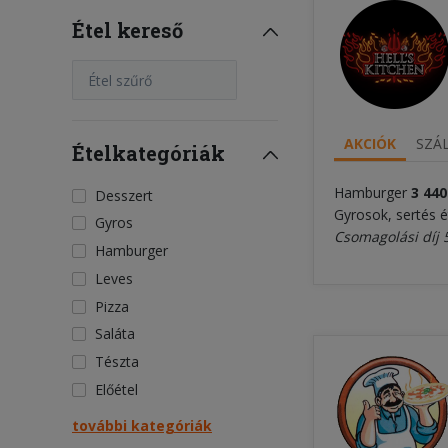
Étel kereső
Étel szűrő
AKCIÓK
SZÁL
Ételkategóriák
Hamburger
3 44
0
Desszert
Gyrosok, sertés é
Gyros
Csomagolási díj 
Hamburger
Leves
Pizza
Saláta
Tészta
Előétel
további kategóriák