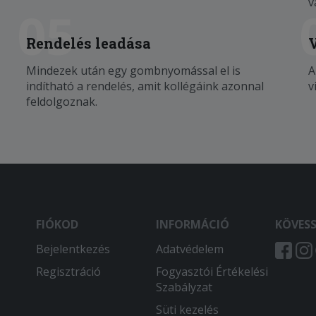
v
05
Rendelés leadása
Mindezek után egy gombnyomással el is
A
indítható a rendelés, amit kollégáink azonnal
v
feldolgoznak.
FIÓKOD
INFORMÁCIÓ
KÖVES
Bejelentkezés
Adatvédelem
Regisztráció
Fogyasztói Értékelési
Szabályzat
Süti kezelés