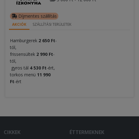
Díjmentes szállítás
AKCIÓK
SZÁLLÍTÁSI TERÜLETEK
Hamburgerek
2 650 Ft
-
tól,
frissensültek
2 990 Ft
-
tól,
gyros tál
4 530 Ft
-ért,
torkos menü
11 99
0
Ft
-ért
CIKKEK
ÉTTERMEKNEK