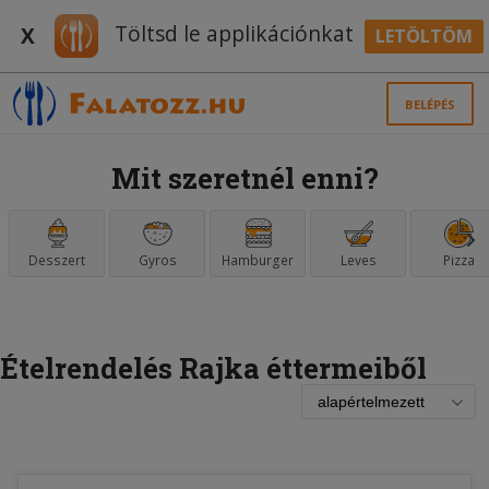
Töltsd le applikációnkat
X
LETÖLTÖM
BELÉPÉS
Mit szeretnél enni?
Desszert
Gyros
Hamburger
Leves
Pizza
Ételrendelés Rajka éttermeiből