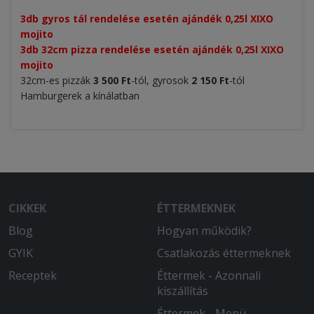
3db gyros tál rendelése esetén ajándék 0,25l XIXO
mojito
3db 32cm pizza rendelése esetén ajándék 0,25l XIXO
mojito
32cm-es pizzák
3 500 Ft
-tól, gyrosok
2 150 Ft
-tól
Hamburgerek a kínálatban
CIKKEK
ÉTTERMEKNEK
Blog
Hogyan működik?
GYIK
Csatlakozás éttermeknek
Receptek
Éttermek - Azonnali
kiszállítás
Éttermek - Menü