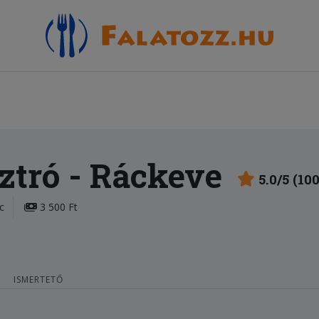
ztró
- Ráckeve
5.0/5 (10
c
3 500 Ft
ISMERTETŐ