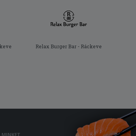
ckeve
Relax Burger Bar - Ráckeve
S MINKET