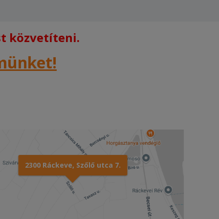
 közvetíteni.
rmünket!
2300 Ráckeve, Szőlő utca 7.