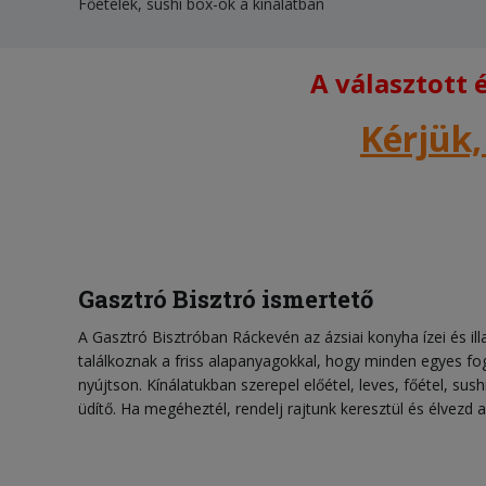
Főételek, sushi box-ok a kínálatban
A választott
Kérjük,
Gasztró Bisztró ismertető
A Gasztró Bisztróban Ráckevén az ázsiai konyha ízei és illat
találkoznak a friss alapanyagokkal, hogy minden egyes fo
nyújtson. Kínálatukban szerepel előétel, leves, főétel, sush
üdítő. Ha megéheztél, rendelj rajtunk keresztül és élvezd az