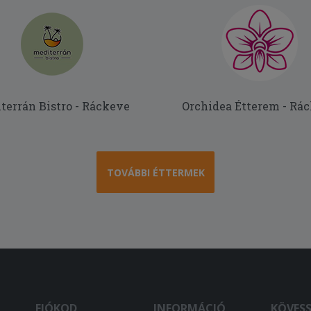
terrán Bistro - Ráckeve
Orchidea Étterem - Rá
TOVÁBBI ÉTTERMEK
FIÓKOD
INFORMÁCIÓ
KÖVES