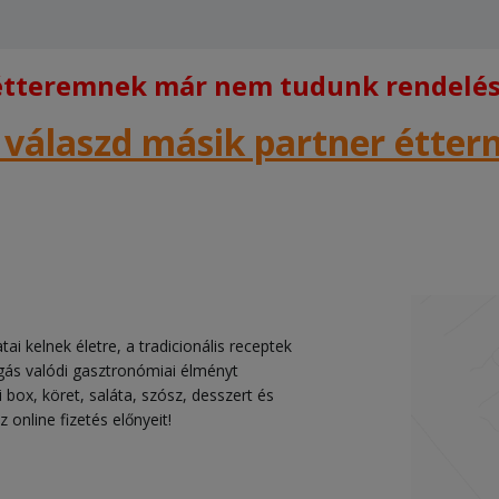
 étteremnek már nem tudunk rendelést
 válaszd másik partner étte
ai kelnek életre, a tradicionális receptek
gás valódi gasztronómiai élményt
i box, köret, saláta, szósz, desszert és
 online fizetés előnyeit!