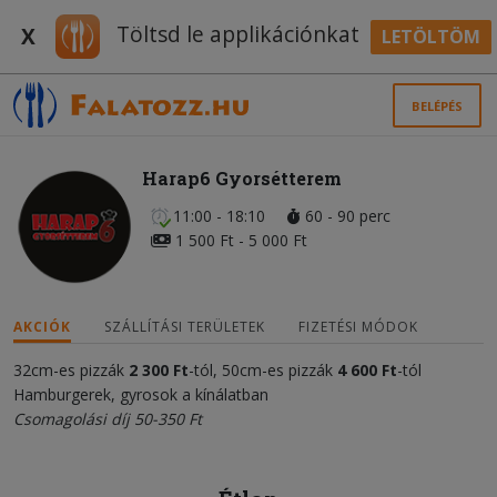
Töltsd le applikációnkat
X
LETÖLTÖM
BELÉPÉS
Harap6 Gyorsétterem
11:00 - 18:10
60 - 90 perc
1 500 Ft - 5 000 Ft
AKCIÓK
SZÁLLÍTÁSI TERÜLETEK
FIZETÉSI MÓDOK
32cm-es pizzák
2 300 Ft
-tól, 50cm-es pizzák
4 600 Ft
-tól
Hamburgerek, gyrosok a kínálatban
Csomagolási díj 50-350 Ft