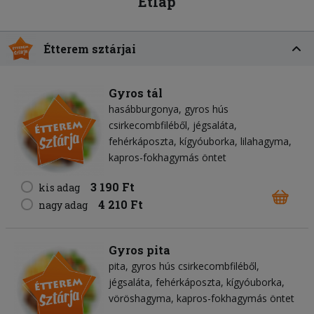
Étlap
Étterem sztárjai
Gyros tál
hasábburgonya
gyros hús
csirkecombfiléből
jégsaláta
fehérkáposzta
kígyóuborka
lilahagyma
kapros-fokhagymás öntet
3 190 Ft
kis adag
4 210 Ft
nagy adag
Gyros pita
pita
gyros hús csirkecombfiléből
jégsaláta
fehérkáposzta
kígyóuborka
vöröshagyma
kapros-fokhagymás öntet