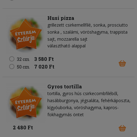
Husi pizza
grillezett csirkemellfilé
sonka
prosciutto
sonka
szalámi
vöröshagyma
trappista
sajt
mozzarella sajt
választható alappal
3 580 Ft
32 cm
7 020 Ft
50 cm
Gyros tortilla
tortilla
gyros hús csirkecombfiléből
hasábburgonya
jégsaláta
fehérkáposzta
kígyóuborka
vöröshagyma
kapros-
fokhagymás öntet
2 480 Ft