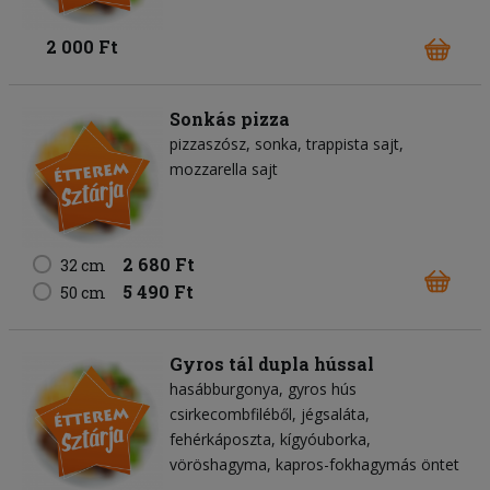
2 000 Ft
Sonkás pizza
pizzaszósz
sonka
trappista sajt
mozzarella sajt
2 680 Ft
32 cm
5 490 Ft
50 cm
Gyros tál dupla hússal
hasábburgonya
gyros hús
csirkecombfiléből
jégsaláta
fehérkáposzta
kígyóuborka
vöröshagyma
kapros-fokhagymás öntet