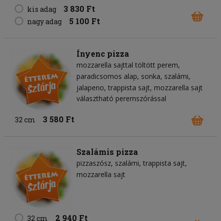
3 830 Ft
kis adag
5 100 Ft
nagy adag
Ínyenc pizza
mozzarella sajttal töltött perem
paradicsomos alap
sonka
szalámi
jalapeno
trappista sajt
mozzarella sajt
választható peremszórással
3 580 Ft
32 cm
Szalámis pizza
pizzaszósz
szalámi
trappista sajt
mozzarella sajt
2 940 Ft
32 cm