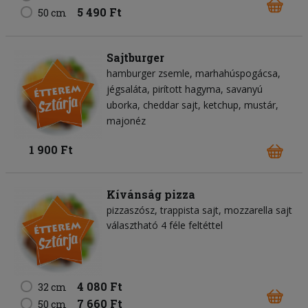
5 490 Ft
50 cm
Sajtburger
hamburger zsemle
marhahúspogácsa
jégsaláta
pirított hagyma
savanyú
uborka
cheddar sajt
ketchup
mustár
majonéz
1 900 Ft
Kívánság pizza
pizzaszósz
trappista sajt
mozzarella sajt
választható 4 féle feltéttel
4 080 Ft
32 cm
7 660 Ft
50 cm