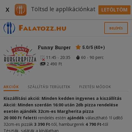
Töltsd le applikációnkat
X
LETÖLTÖM
BELÉPÉS
Funny Burger
5.0/5 (40+)
11:45 - 20:35
60 - 90 perc
2 490 Ft
AKCIÓK
SZÁLLÍTÁSI TERÜLETEK
FIZETÉSI MÓDOK
Kiszállítási akció: Minden kedden ingyenes a kiszállítás
Akció: Minden szerdán 16:00 után 2db pizza rendelése
esetén ajándék 32cm-es Margherita pizza
20 000 Ft feletti
rendelés estén
ajándék
választható 1l üdítő
32cm-es pizzák
3 390 Ft
-tól, hamburgerek
4 790 Ft-
tól
Tészták, saláták a kínálatban