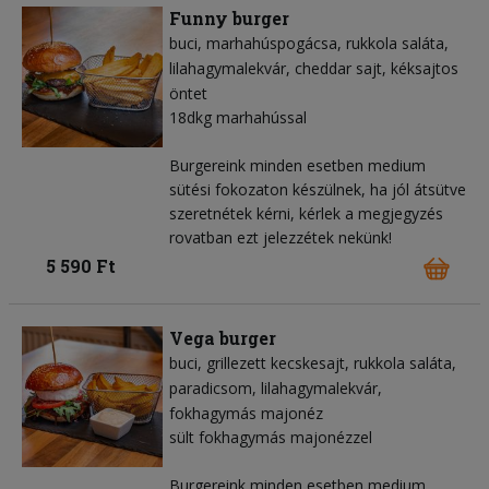
Funny burger
buci
marhahúspogácsa
rukkola saláta
lilahagymalekvár
cheddar sajt
kéksajtos
öntet
18dkg marhahússal
Burgereink minden esetben medium
sütési fokozaton készülnek, ha jól átsütve
szeretnétek kérni, kérlek a megjegyzés
rovatban ezt jelezzétek nekünk!
5 590 Ft
Vega burger
buci
grillezett kecskesajt
rukkola saláta
paradicsom
lilahagymalekvár
fokhagymás majonéz
sült fokhagymás majonézzel
Burgereink minden esetben medium