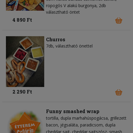
ropogós V alakú burgonya, 2db
választható öntet
4 890 Ft
Churros
7db, választható önettel
2 290 Ft
Funny smashed wrap
tortilla
dupla marhahúspogácsa
grillezett
bacon
jégsaláta
paradicsom
dupla
cheddar sajt
cheddar sajtszósz
smash