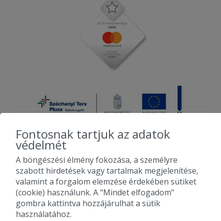
Fontosnak tartjuk az adatok
védelmét
A böngészési élmény fokozása, a személyre
2010-2026 Copyright - Falatozz.hu - Diston-line Kft.
szabott hirdetések vagy tartalmak megjelenítése,
valamint a forgalom elemzése érdekében sütiket
Pizza, gyros, hamburger, menük kedvező áron, egy helyen az összes
(cookie) használunk. A "Mindet elfogadom"
étterem ajánlata.
gombra kattintva hozzájárulhat a sütik
használatához.