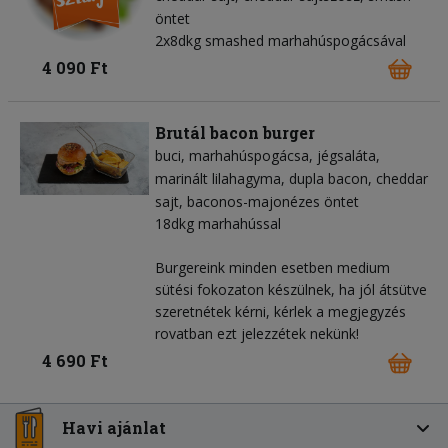
öntet
2x8dkg smashed marhahúspogácsával
4 090 Ft
Brutál bacon burger
buci
marhahúspogácsa
jégsaláta
marinált lilahagyma
dupla bacon
cheddar
sajt
baconos-majonézes öntet
18dkg marhahússal
Burgereink minden esetben medium
sütési fokozaton készülnek, ha jól átsütve
szeretnétek kérni, kérlek a megjegyzés
rovatban ezt jelezzétek nekünk!
4 690 Ft
Havi ajánlat