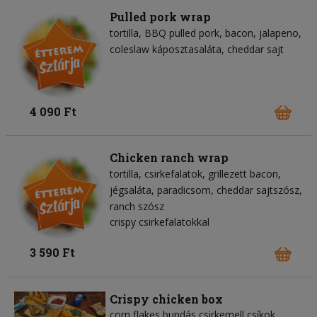
Pulled pork wrap
tortilla
BBQ pulled pork
bacon
jalapeno
coleslaw káposztasaláta
cheddar sajt
4 090 Ft
Chicken ranch wrap
tortilla
csirkefalatok
grillezett bacon
jégsaláta
paradicsom
cheddar sajtszósz
ranch szósz
crispy csirkefalatokkal
3 590 Ft
Crispy chicken box
corn flakes bundás csirkemell csíkok,