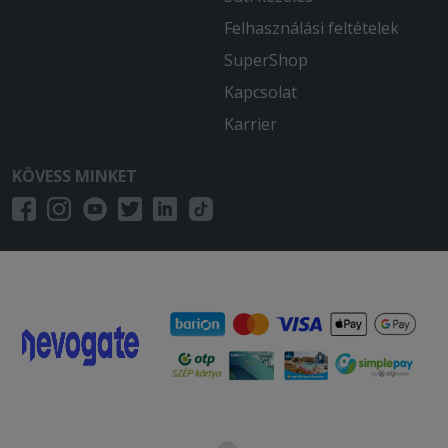
Felhasználási feltételek
SuperShop
Kapcsolat
Karrier
KÖVESS MINKET