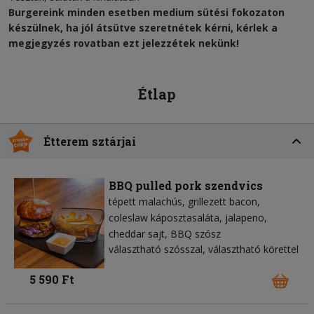
Burgereink minden esetben medium sütési fokozaton
készülnek, ha jól átsütve szeretnétek kérni, kérlek a
megjegyzés rovatban ezt jelezzétek nekünk!
Étlap
Étterem sztárjai
BBQ pulled pork szendvics
tépett malachús
grillezett bacon
coleslaw káposztasaláta
jalapeno
cheddar sajt
BBQ szósz
választható szósszal, választható körettel
5 590 Ft