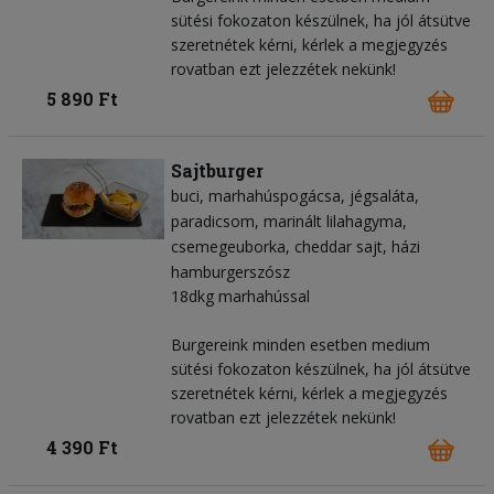
sütési fokozaton készülnek, ha jól átsütve
szeretnétek kérni, kérlek a megjegyzés
rovatban ezt jelezzétek nekünk!
5 890 Ft
Sajtburger
buci
marhahúspogácsa
jégsaláta
paradicsom
marinált lilahagyma
csemegeuborka
cheddar sajt
házi
hamburgerszósz
18dkg marhahússal
Burgereink minden esetben medium
sütési fokozaton készülnek, ha jól átsütve
szeretnétek kérni, kérlek a megjegyzés
rovatban ezt jelezzétek nekünk!
4 390 Ft