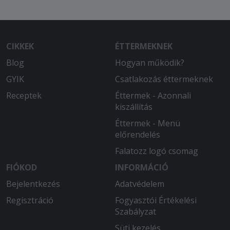
CIKKEK
ÉTTERMEKNEK
Blog
Hogyan működik?
GYIK
Csatlakozás éttermeknek
Receptek
Éttermek - Azonnali
kiszállítás
Éttermek - Menü
előrendelés
Falatozz logó csomag
FIÓKOD
INFORMÁCIÓ
Bejelentkezés
Adatvédelem
Regisztráció
Fogyasztói Értékelési
Szabályzat
Süti kezelés