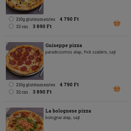
4 790 Ft
210g gluténmentes
3 890 Ft
32 cm
Guiseppe pizza
paradicsomos alap
Pick szalámi
sajt
4 790 Ft
210g gluténmentes
3 890 Ft
32 cm
La bolognese pizza
bolognai alap
sajt