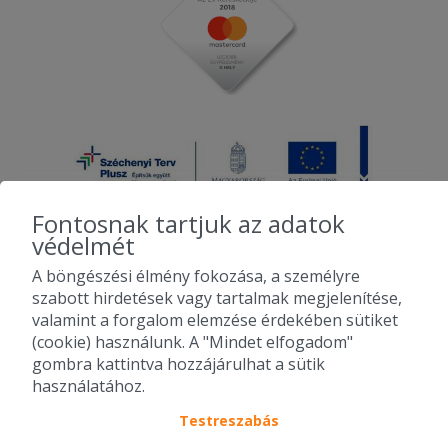
Fontosnak tartjuk az adatok
védelmét
A böngészési élmény fokozása, a személyre
2010-2026 Copyright - Falatozz.hu - Diston-line Kft.
szabott hirdetések vagy tartalmak megjelenítése,
valamint a forgalom elemzése érdekében sütiket
Pizza, gyros, hamburger, menük kedvező áron, egy helyen az összes
(cookie) használunk. A "Mindet elfogadom"
étterem ajánlata.
gombra kattintva hozzájárulhat a sütik
használatához.
Testreszabás