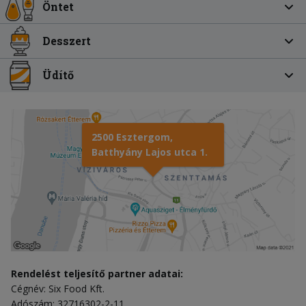
Öntet
Desszert
Üdítő
2500 Esztergom,
Batthyány Lajos utca 1.
Rendelést teljesítő partner adatai:
Cégnév: Six Food Kft.
Adószám: 32716302-2-11