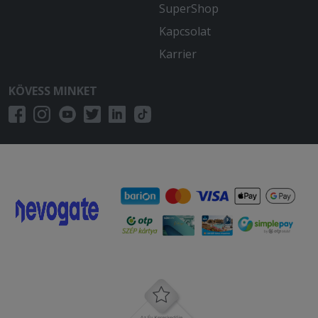
SuperShop
Kapcsolat
Karrier
KÖVESS MINKET