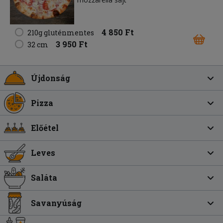
4 850 Ft
210g gluténmentes
3 950 Ft
32 cm
Újdonság
Pizza
Előétel
Leves
Saláta
Savanyúság