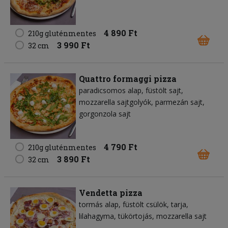
4 890 Ft
210g gluténmentes
3 990 Ft
32 cm
Quattro formaggi pizza
paradicsomos alap
füstölt sajt
mozzarella sajtgolyók
parmezán sajt
gorgonzola sajt
4 790 Ft
210g gluténmentes
3 890 Ft
32 cm
Vendetta pizza
tormás alap
füstölt csülök
tarja
lilahagyma
tükörtojás
mozzarella sajt