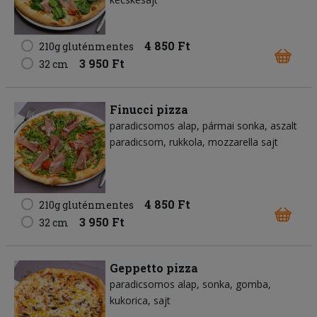
4 850 Ft
210g gluténmentes
3 950 Ft
32 cm
Finucci pizza
paradicsomos alap
pármai sonka
aszalt
paradicsom
rukkola
mozzarella sajt
4 850 Ft
210g gluténmentes
3 950 Ft
32 cm
Geppetto pizza
paradicsomos alap
sonka
gomba
kukorica
sajt