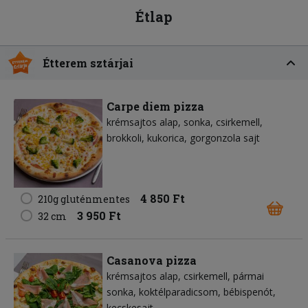
Étlap
Étterem sztárjai
Carpe diem pizza
krémsajtos alap
sonka
csirkemell
brokkoli
kukorica
gorgonzola sajt
4 850 Ft
210g gluténmentes
3 950 Ft
32 cm
Casanova pizza
krémsajtos alap
csirkemell
pármai
sonka
koktélparadicsom
bébispenót
kecskesajt