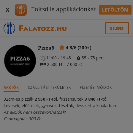
Töltsd le applikációnkat
X
LETÖLTÖM
BELÉPÉS
Pizza6
4.8/5 (200+)
11:00 - 19:45
55 - 75 perc
2 500 Ft - 7 000 Ft
AKCIÓK
SZÁLLÍTÁSI TERÜLETEK
FIZETÉSI MÓDOK
32cm-es pizzák
2 950 Ft
-tól, frissensültek
3 840 Ft-
tól
Levesek, előételek, gyrosok, tészták, desszert a kínálatban
Az akciók nem összevonhatóak!
Csomagolás 300 Ft