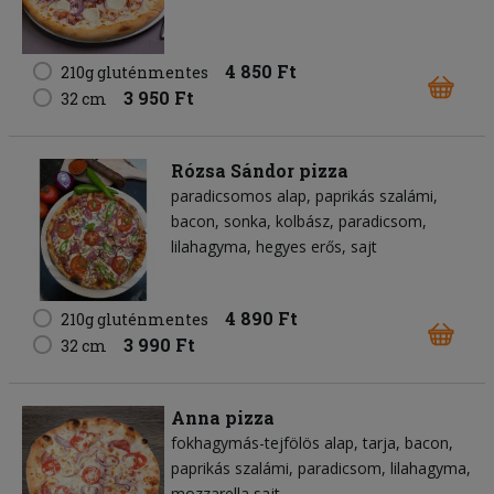
4 850 Ft
210g gluténmentes
3 950 Ft
32 cm
Rózsa Sándor pizza
paradicsomos alap
paprikás szalámi
bacon
sonka
kolbász
paradicsom
lilahagyma
hegyes erős
sajt
4 890 Ft
210g gluténmentes
3 990 Ft
32 cm
Anna pizza
fokhagymás-tejfölös alap
tarja
bacon
paprikás szalámi
paradicsom
lilahagyma
mozzarella sajt