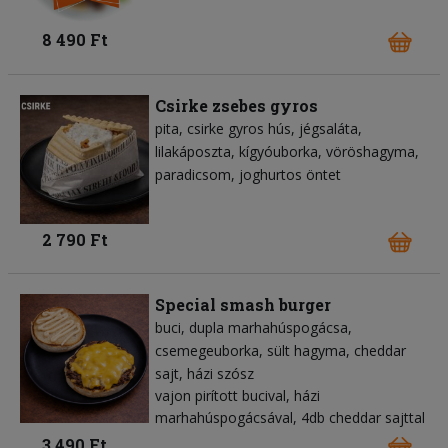
8 490 Ft
Csirke zsebes gyros
pita
csirke gyros hús
jégsaláta
lilakáposzta
kígyóuborka
vöröshagyma
paradicsom
joghurtos öntet
2 790 Ft
Special smash burger
buci
dupla marhahúspogácsa
csemegeuborka
sült hagyma
cheddar
sajt
házi szósz
vajon pirított bucival, házi
marhahúspogácsával, 4db cheddar sajttal
3 490 Ft