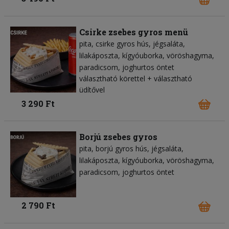
Csirke zsebes gyros menü
pita
csirke gyros hús
jégsaláta
lilakáposzta
kígyóuborka
vöröshagyma
paradicsom
joghurtos öntet
választható körettel + választható
üdítővel
3 290 Ft
Borjú zsebes gyros
pita
borjú gyros hús
jégsaláta
lilakáposzta
kígyóuborka
vöröshagyma
paradicsom
joghurtos öntet
2 790 Ft