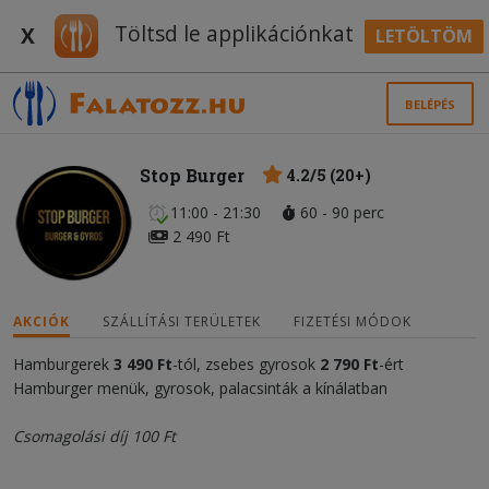
Töltsd le applikációnkat
X
LETÖLTÖM
BELÉPÉS
Stop Burger
4.2/5 (20+)
11:00 - 21:30
60 - 90 perc
2 490 Ft
AKCIÓK
SZÁLLÍTÁSI TERÜLETEK
FIZETÉSI MÓDOK
Hamburgerek
3 490 Ft
-tól, zsebes gyrosok
2 790 Ft
-ért
Hamburger menük, gyrosok, palacsinták a kínálatban
Csomagolási díj 100 Ft