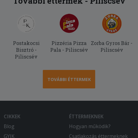
További éttermek - Piliscsév
Postakocsi
Pizzéria Pizza
Zorba Gyros Bár -
Bisztró -
Pala - Piliscsév
Piliscsév
Piliscsév
TOVÁBBI ÉTTERMEK
CIKKEK
ÉTTERMEKNEK
Blog
Hogyan működik?
GYIK
Csatlakozás éttermeknek