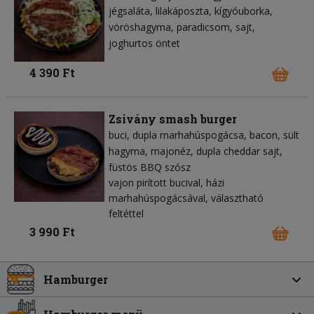
jégsaláta
lilakáposzta
kígyóuborka
vöröshagyma
paradicsom
sajt
joghurtos öntet
4 390 Ft
Zsivány smash burger
buci
dupla marhahúspogácsa
bacon
sült
hagyma
majonéz
dupla cheddar sajt
füstös BBQ szósz
vajon pirított bucival, házi
marhahúspogácsával, választható
feltéttel
3 990 Ft
Hamburger