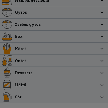
Hamburger menü
Gyros
Zsebes gyros
Box
Köret
Öntet
Desszert
Üdítő
Sör