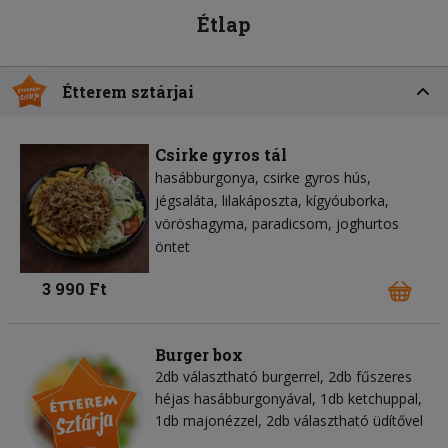
Étlap
Étterem sztárjai
Csirke gyros tál
hasábburgonya
csirke gyros hús
jégsaláta
lilakáposzta
kígyóuborka
vöröshagyma
paradicsom
joghurtos
öntet
3 990 Ft
Burger box
2db választható burgerrel, 2db fűszeres
héjas hasábburgonyával, 1db ketchuppal,
1db majonézzel, 2db választható üdítővel