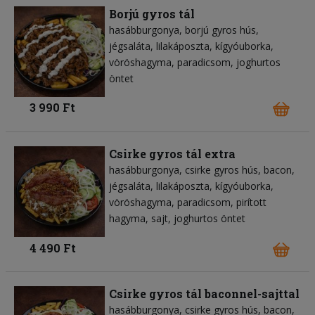
Borjú gyros tál
hasábburgonya
borjú gyros hús
jégsaláta
lilakáposzta
kígyóuborka
vöröshagyma
paradicsom
joghurtos
öntet
3 990 Ft
Csirke gyros tál extra
hasábburgonya
csirke gyros hús
bacon
jégsaláta
lilakáposzta
kígyóuborka
vöröshagyma
paradicsom
pirított
hagyma
sajt
joghurtos öntet
4 490 Ft
Csirke gyros tál baconnel-sajttal
hasábburgonya
csirke gyros hús
bacon