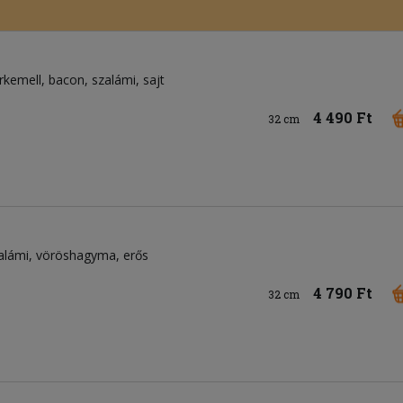
irkemell
bacon
szalámi
sajt
4 490 Ft
32 cm
alámi
vöröshagyma
erős
4 790 Ft
32 cm