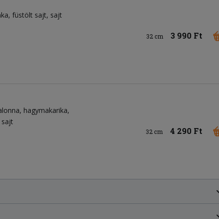
nka
füstölt sajt
sajt
3 990 Ft
32 cm
alonna
hagymakarika
sajt
4 290 Ft
32 cm