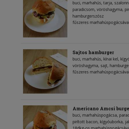
buci
marhahús
tarja
szalonn
paradicsom
vöröshagyma
pi
hamburgerszósz
fűszeres marhahúspogácsával
Sajtos hamburger
buci
marhahús
kínai kel
kígy
vöröshagyma
sajt
hamburge
fűszeres marhahúspogácsával
Americano Amcsi burge
buci
marhahúspogácsa
para
pirított bacon
kígyóuborka
ja
18dkg-os marhahúspogácsával