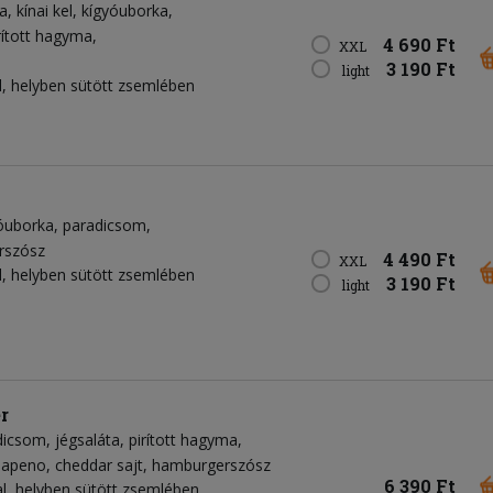
a
kínai kel
kígyóuborka
rított hagyma
4 690 Ft
XXL
3 190 Ft
light
, helyben sütött zsemlében
óuborka
paradicsom
rszósz
4 490 Ft
XXL
, helyben sütött zsemlében
3 190 Ft
light
r
dicsom
jégsaláta
pirított hagyma
lapeno
cheddar sajt
hamburgerszósz
6 390 Ft
, helyben sütött zsemlében