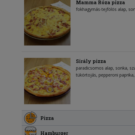
Mamma Róza pizza
fokhagymás-tejfölös alap
so
Sirály pizza
paradicsomos alap
sonka
sz
tükörtojás
pepperoni paprika
Pizza
Hamburger