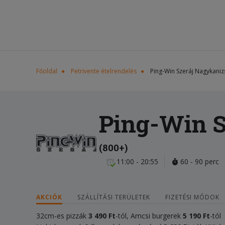
Főoldal
Petrivente ételrendelés
Ping-Win Szeráj Nagykaniz
Ping-Win S
(800+)
11:00 - 20:55
60 - 90 perc
AKCIÓK
SZÁLLÍTÁSI TERÜLETEK
FIZETÉSI MÓDOK
32cm-es pizzák
3 490 Ft
-tól, Amcsi burgerek
5 190
Ft
-tól