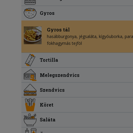
Gyros
Gyros tál
hasábburgonya
jégsaláta
kígyóuborka
par
fokhagymás tejföl
Tortilla
Melegszendvics
Szendvics
Köret
Saláta