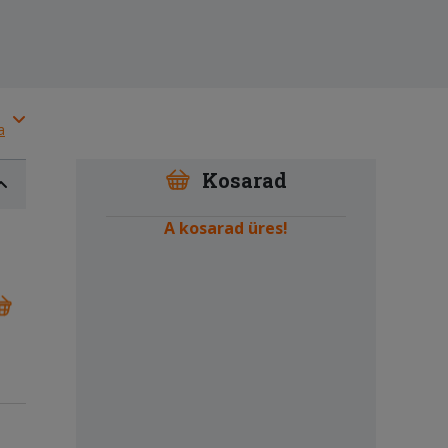
a
Kosarad
A kosarad üres!