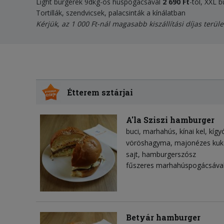
Light burgerek 9dkg-os húspogácsával
2 690
Ft
-tól, XXL
Tortillák, szendvicsek, palacsinták a kínálatban
Kérjük, az 1 000 Ft-nál magasabb kiszállítási díjas terüle
Étterem sztárjai
A'la Sziszi hamburger
buci
marhahús
kínai kel
kígy
vöröshagyma
majonézes kuk
sajt
hamburgerszósz
fűszeres marhahúspogácsával
Betyár hamburger