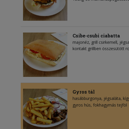
Csibe-csubi ciabatta
majonéz
grill csirkemell
jégsa
kontakt grillben összesütött 
Gyros tál
hasábburgonya
jégsaláta
kí
gyros hús
fokhagymás tejföl