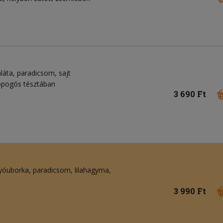
láta
paradicsom
sajt
ropogós tésztában
3 690 Ft
gyóuborka
paradicsom
lilahagyma
3 990 Ft