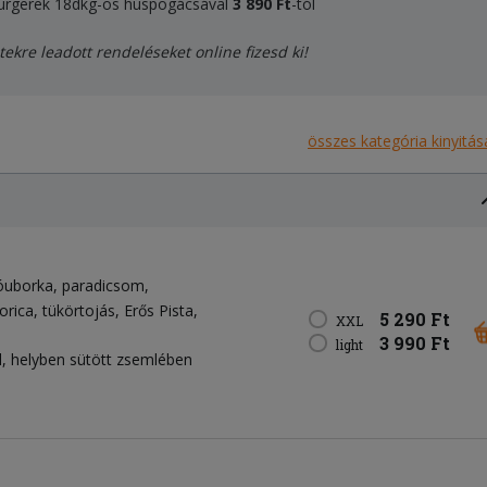
 burgerek 18dkg-os húspogácsával
3 89
0 Ft
-tól
tekre leadott rendeléseket online fizesd ki!
összes kategória kinyitás
óuborka
paradicsom
orica
tükörtojás
Erős Pista
5 290 Ft
XXL
3 990 Ft
light
, helyben sütött zsemlében