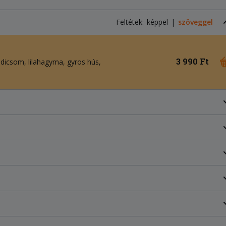
Feltétek:
képpel
szöveggel
3 990 Ft
adicsom
lilahagyma
gyros hús