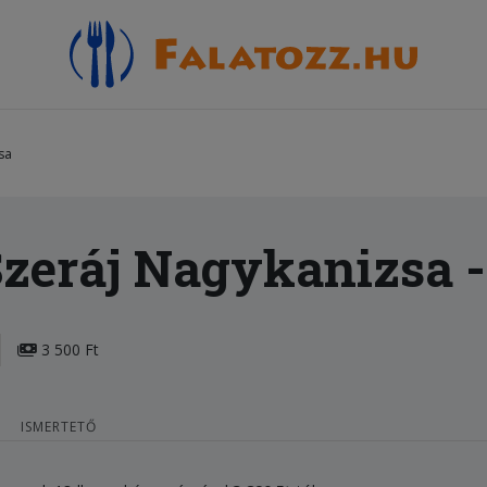
sa
zeráj Nagykanizsa
-
3 500 Ft
ISMERTETŐ