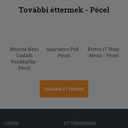
További éttermek - Pécel
Marcsa Néni
Spartacus Pub -
Bistro 17 Napi
Családi
Pécel
Menü - Pécel
Vendéglője -
Pécel
TOVÁBBI ÉTTERMEK
CIKKEK
ÉTTERMEKNEK