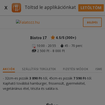
Töltsd le applikációnkat
X
LETÖLTÖM
BELÉPÉS
Bistro 17
4.5/5 (300+)
10:00 - 20:55
45 - 70 perc
2 500 Ft - 8 000 Ft
AKCIÓK
SZÁLLÍTÁSI TERÜLETEK
FIZETÉSI MÓDOK
ISMER
- 32cm-es pizzák
3 890 Ft
-tól, 45cm-es pizzák
7 590 Ft
-tól.
Kapható továbbá hamburger, frissensült, gyermekétel,
vegetáriánus étel, tészta és saláta is.