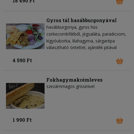
18 490 Ft
Gyros tál hasábburgonyával
hasábburgonya
gyros hús
csirkecombfiléből
jégsaláta
paradicsom
kígyóuborka
lilahagyma
sárgarépa
választható öntettel, ajándék pitával
4 590 Ft
Fokhagymakrémleves
szezámmagos grissinivel
1 990 Ft