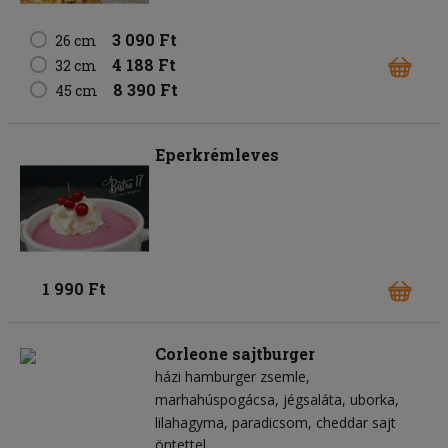
3 090 Ft
26 cm
4 188 Ft
32 cm
8 390 Ft
45 cm
Eperkrémleves
1 990 Ft
Corleone sajtburger
házi hamburger zsemle
marhahúspogácsa
jégsaláta
uborka
lilahagyma
paradicsom
cheddar sajt
öntettel