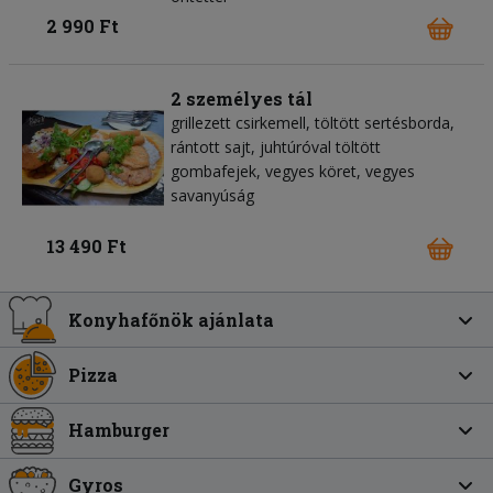
2 990 Ft
2 személyes tál
grillezett csirkemell, töltött sertésborda,
rántott sajt, juhtúróval töltött
gombafejek, vegyes köret, vegyes
savanyúság
13 490 Ft
Konyhafőnök ajánlata
Pizza
Hamburger
Gyros