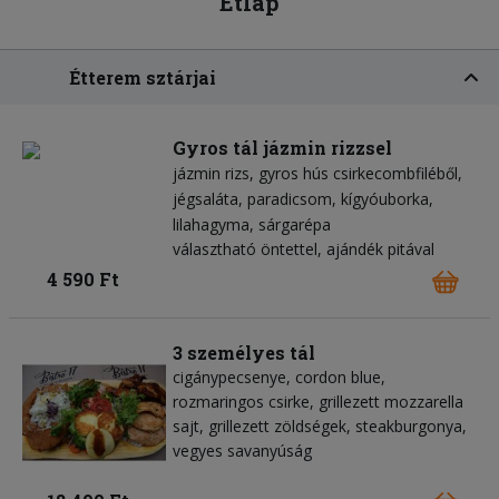
Étlap
Étterem sztárjai
Gyros tál jázmin rizzsel
jázmin rizs
gyros hús csirkecombfiléből
jégsaláta
paradicsom
kígyóuborka
lilahagyma
sárgarépa
választható öntettel, ajándék pitával
4 590 Ft
3 személyes tál
cigánypecsenye, cordon blue,
rozmaringos csirke, grillezett mozzarella
sajt, grillezett zöldségek, steakburgonya,
vegyes savanyúság