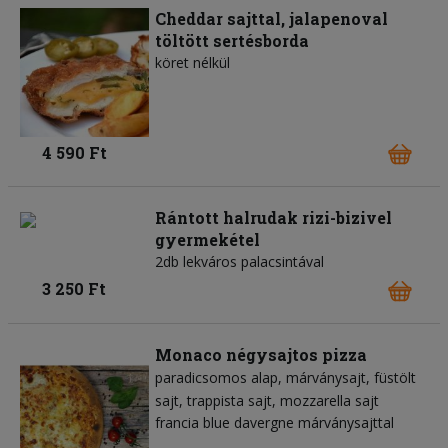
Cheddar sajttal, jalapenoval
töltött sertésborda
köret nélkül
4 590 Ft
Rántott halrudak rizi-bizivel
gyermekétel
2db lekváros palacsintával
3 250 Ft
Monaco négysajtos pizza
paradicsomos alap
márványsajt
füstölt
sajt
trappista sajt
mozzarella sajt
francia blue davergne márványsajttal