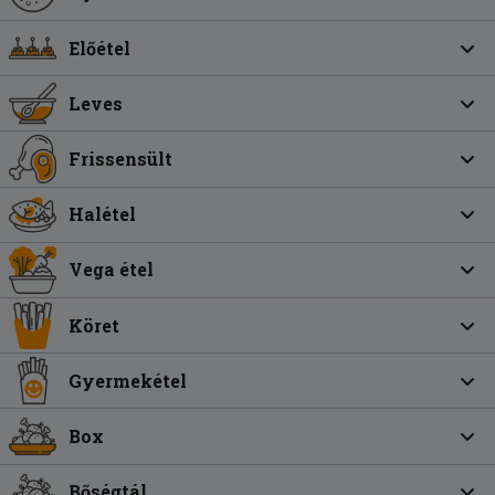
Előétel
Leves
Frissensült
Halétel
Vega étel
Köret
Gyermekétel
Box
Bőségtál