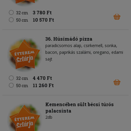
3 780 Ft
32 cm
10 570 Ft
50 cm
36. Húsimádó pizza
paradicsomos alap
csirkemell
sonka
bacon
paprikás szalámi
oregano
edami
sajt
4 470 Ft
32 cm
11 260 Ft
50 cm
Kemencében sült bécsi túrós
palacsinta
2db