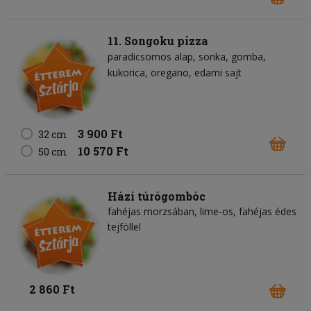
11. Songoku pizza
paradicsomos alap
sonka
gomba
kukorica
oregano
edami sajt
3 900 Ft
32 cm
10 570 Ft
50 cm
Házi túrógombóc
fahéjas morzsában, lime-os, fahéjas édes
tejföllel
2 860 Ft