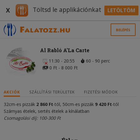
Töltsd le applikációnkat
X
LETÖLTÖM
BELÉPÉS
Al Rabló A'La Carte
11:30 - 20:55
60 - 90 perc
0 Ft - 8 000 Ft
AKCIÓK
SZÁLLÍTÁSI TERÜLETEK
FIZETÉSI MÓDOK
32cm-es pizzák
2 860 Ft
-tól, 50cm-es pizzák
9 420 Ft
-tól
Szárnyas ételek, sertés ételek a kínálatban
Csomagolási díj: 100-300 Ft