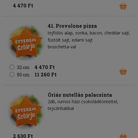
4 470 Ft
41. Provolone pizza
tejfölös alap
sonka
bacon
cheddar sajt
füstölt sajt
edami sajt
bruschetta-val
4 470 Ft
32 cm
11 260 Ft
50 cm
Óriás nutellás palacsinta
2db, rumos házi csokoládéöntettel,
tejszínhabbal
2 630 Ft