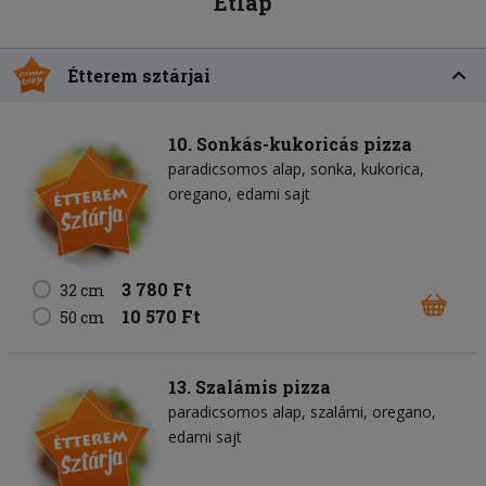
Étlap
Étterem sztárjai
10. Sonkás-kukoricás pizza
paradicsomos alap
sonka
kukorica
oregano
edami sajt
3 780 Ft
32 cm
10 570 Ft
50 cm
13. Szalámis pizza
paradicsomos alap
szalámi
oregano
edami sajt