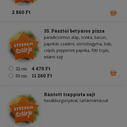
2 860 Ft
35. Pásztói betyáros pizza
paradicsomos alap
sonka
bacon
paprikás szalámi
vöröshagyma
bab
csípős pepperoni paprika
főtt tojás
edami sajt
4 470 Ft
32 cm
11 260 Ft
50 cm
Rántott trappista sajt
hasábburgonyával, tartármártással