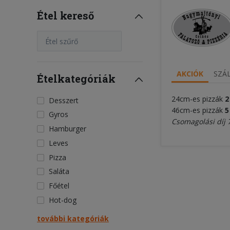
Étel kereső
Étel szűrő
AKCIÓK
SZÁL
Ételkategóriák
24cm-es pizzák
2
Desszert
46cm-es pizzák
5
Gyros
Csomagolási díj 
Hamburger
Leves
Pizza
Saláta
Főétel
Hot-dog
további kategóriák