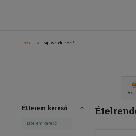
Főoldal
Papos ételrendelés
Dess
Étterem kereső
Ételrend
Étterem kereső