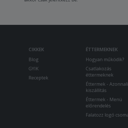
CIKKEK
ÉTTERMEKNEK
Blog
Hogyan működik?
GYIK
Csatlakozás
éttermeknek
Receptek
Éttermek - Azonnali
kiszállítás
Éttermek - Menü
előrendelés
Falatozz logó csom