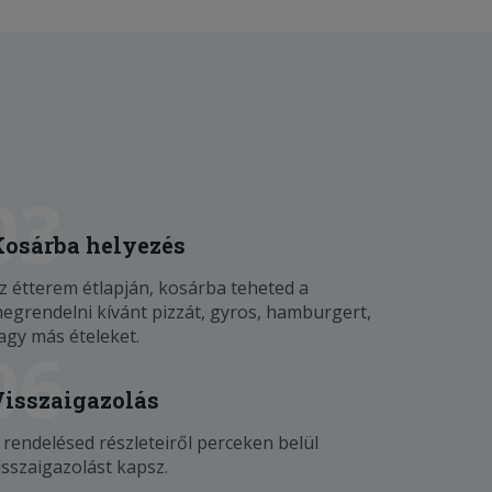
03
Kosárba helyezés
z étterem étlapján, kosárba teheted a
egrendelni kívánt pizzát, gyros, hamburgert,
agy más ételeket.
06
Visszaigazolás
 rendelésed részleteiről perceken belül
isszaigazolást kapsz.