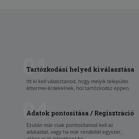
01
Tartózkodási helyed kiválasztása
Itt ki kell választanod, hogy melyik település
éttermei érdekelnek, hol tartózkodsz éppen.
04
Adatok pontosítása / Regisztráció
Ezután már csak pontosítanod kell az
adataidat, vagy ha már rendeltél egyszer,
akkor csak jelentkezz be.