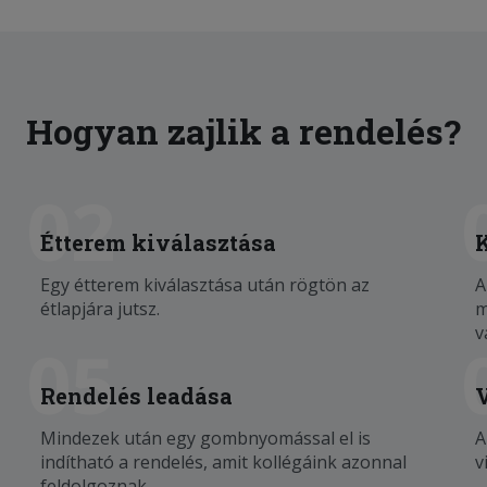
Hogyan zajlik a rendelés?
02
Étterem kiválasztása
Egy étterem kiválasztása után rögtön az
A
étlapjára jutsz.
m
v
05
Rendelés leadása
Mindezek után egy gombnyomással el is
A
indítható a rendelés, amit kollégáink azonnal
v
feldolgoznak.