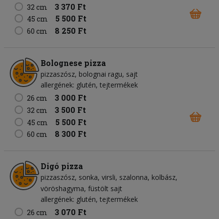
3 370 Ft
32 cm
5 500 Ft
45 cm
8 250 Ft
60 cm
Bolognese pizza
pizzaszósz
bolognai ragu
sajt
allergének: glutén, tejtermékek
3 000 Ft
26 cm
3 500 Ft
32 cm
5 500 Ft
45 cm
8 300 Ft
60 cm
Digó pizza
pizzaszósz
sonka
virsli
szalonna
kolbász
vöröshagyma
füstölt sajt
allergének: glutén, tejtermékek
3 070 Ft
26 cm