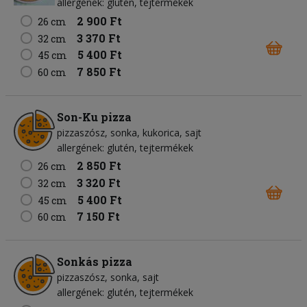
allergének: glutén, tejtermékek
2 900 Ft
26 cm
3 370 Ft
32 cm
5 400 Ft
45 cm
7 850 Ft
60 cm
Son-Ku pizza
pizzaszósz
sonka
kukorica
sajt
allergének: glutén, tejtermékek
2 850 Ft
26 cm
3 320 Ft
32 cm
5 400 Ft
45 cm
7 150 Ft
60 cm
Sonkás pizza
pizzaszósz
sonka
sajt
allergének: glutén, tejtermékek