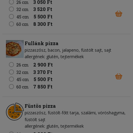
3 050 Ft
26 cm
3 520 Ft
32 cm
5 500 Ft
45 cm
8 300 Ft
60 cm
Fullánk pizza
pizzaszósz
bacon
jalapeno
füstölt sajt
sajt
allergének: glutén, tejtermékek
2 900 Ft
26 cm
3 370 Ft
32 cm
5 500 Ft
45 cm
7 850 Ft
60 cm
Füstös pizza
pizzaszósz
füstölt-főtt tarja
szalámi
vöröshagyma
füstölt sajt
allergének: glutén, tejtermékek