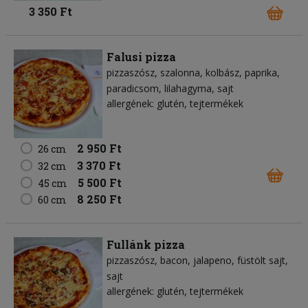
3 350 Ft
Falusi pizza
pizzaszósz
szalonna
kolbász
paprika
paradicsom
lilahagyma
sajt
allergének: glutén, tejtermékek
2 950 Ft
26 cm
3 370 Ft
32 cm
5 500 Ft
45 cm
8 250 Ft
60 cm
Fullánk pizza
pizzaszósz
bacon
jalapeno
füstölt sajt
sajt
allergének: glutén, tejtermékek