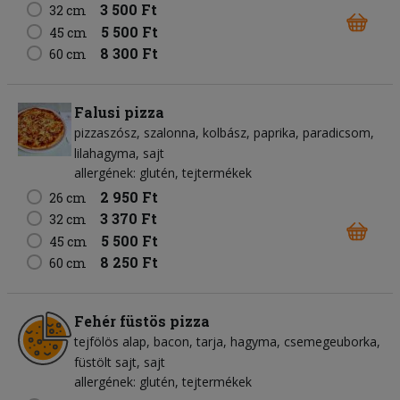
3 500 Ft
32 cm
5 500 Ft
45 cm
8 300 Ft
60 cm
Falusi pizza
pizzaszósz
szalonna
kolbász
paprika
paradicsom
lilahagyma
sajt
allergének: glutén, tejtermékek
2 950 Ft
26 cm
3 370 Ft
32 cm
5 500 Ft
45 cm
8 250 Ft
60 cm
Fehér füstös pizza
tejfölös alap
bacon
tarja
hagyma
csemegeuborka
füstölt sajt
sajt
allergének: glutén, tejtermékek