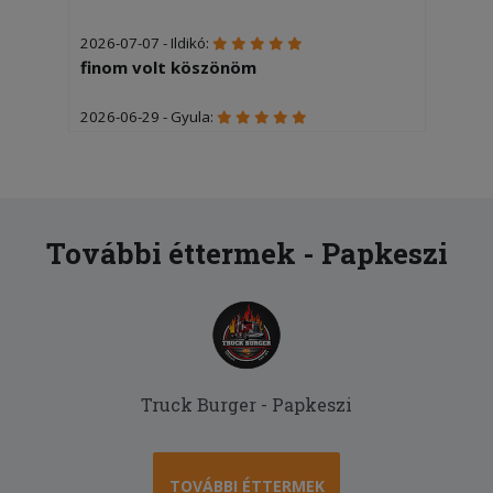
2026-07-07 - Ildikó:
finom volt köszönöm
2026-06-29 - Gyula:
Izletes
2026-06-16 - István:
Gyors és pontos volt a kiszzállítás,a
rendelt ételek finomak voltak.
További éttermek - Papkeszi
Köszönettel István M.
2026-06-15 - :
Gyors kiszállítás, finom ételek.
2026-06-08 - Petra:
Truck Burger - Papkeszi
Elégedett vagyok, nem volt semmi
probléma!
2026-06-05 - Gyula:
TOVÁBBI ÉTTERMEK