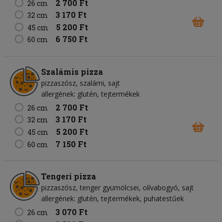
2 700 Ft
26 cm
3 170 Ft
32 cm
5 200 Ft
45 cm
6 750 Ft
60 cm
Szalámis pizza
pizzaszósz
szalámi
sajt
allergének: glutén, tejtermékek
2 700 Ft
26 cm
3 170 Ft
32 cm
5 200 Ft
45 cm
7 150 Ft
60 cm
Tengeri pizza
pizzaszósz
tenger gyümölcsei
olívabogyó
sajt
allergének: glutén, tejtermékek, puhatestűek
3 070 Ft
26 cm