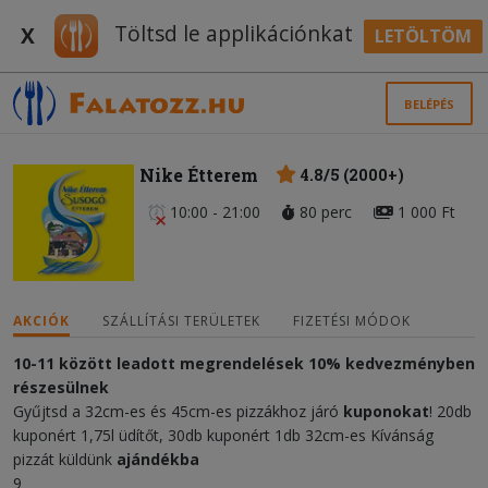
Töltsd le applikációnkat
X
LETÖLTÖM
BELÉPÉS
Nike Étterem
4.8/5 (2000+)
10:00 - 21:00
80 perc
1 000 Ft
AKCIÓK
SZÁLLÍTÁSI TERÜLETEK
FIZETÉSI MÓDOK
10-11 között leadott megrendelések 10% kedvezményben
részesülnek
Gyűjtsd a 32cm-es és 45cm-es pizzákhoz járó
kuponokat
! 20db
kuponért 1,75l üdítőt, 30db kuponért 1db 32cm-es Kívánság
pizzát küldünk
ajándékba
9