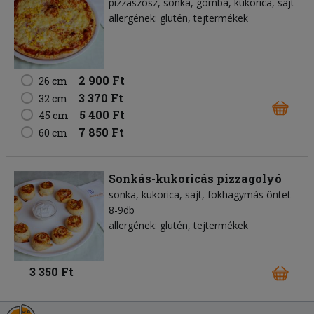
pizzaszósz
sonka
gomba
kukorica
sajt
allergének: glutén, tejtermékek
2 900 Ft
26 cm
3 370 Ft
32 cm
5 400 Ft
45 cm
7 850 Ft
60 cm
Sonkás-kukoricás pizzagolyó
sonka
kukorica
sajt
fokhagymás öntet
8-9db
allergének: glutén, tejtermékek
3 350 Ft