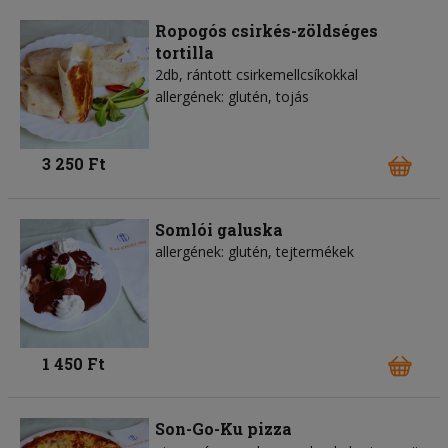
Ropogós csirkés-zöldséges
tortilla
2db, rántott csirkemellcsíkokkal
allergének: glutén, tojás
3 250 Ft
Somlói galuska
allergének: glutén, tejtermékek
1 450 Ft
Son-Go-Ku pizza