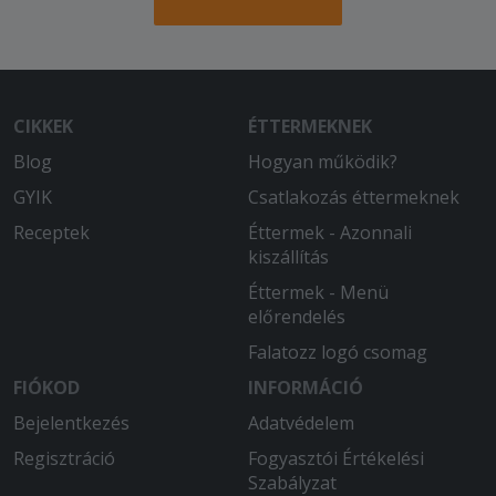
Minden tokeletes.
2026-05-14 - Gyula:
Különleges diétás kérést adtam meg,
és pontosan úgy teljesítették az íz
CIKKEK
ÉTTERMEKNEK
kiváló. Ajánlom mindenkinek.
Blog
Hogyan működik?
2026-03-13 - Róbert:
GYIK
Csatlakozás éttermeknek
Finom, mint mindig! Köszönjük!
Receptek
Éttermek - Azonnali
kiszállítás
2026-03-04 - :
Gyors és finom!
Éttermek - Menü
előrendelés
2026-01-17 - Szilárd:
Falatozz logó csomag
Alig egy óra alatt kiérkezett a pizza,
ami szerintem szombat este egész jó
FIÓKOD
INFORMÁCIÓ
időnek számít. A pizza nagyon finom
Bejelentkezés
Adatvédelem
volt! Csak így tovább!
Regisztráció
Fogyasztói Értékelési
Szabályzat
2025-12-12 - Böröndi: