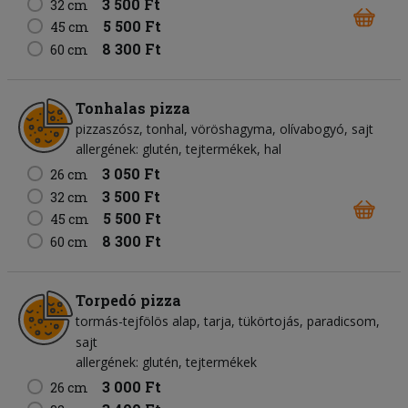
3 500 Ft
32 cm
5 500 Ft
45 cm
8 300 Ft
60 cm
Tonhalas pizza
pizzaszósz
tonhal
vöröshagyma
olívabogyó
sajt
allergének: glutén, tejtermékek, hal
3 050 Ft
26 cm
3 500 Ft
32 cm
5 500 Ft
45 cm
8 300 Ft
60 cm
Torpedó pizza
tormás-tejfölös alap
tarja
tükörtojás
paradicsom
sajt
allergének: glutén, tejtermékek
3 000 Ft
26 cm