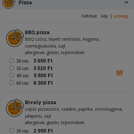
Pizza
Feltétek:
kép
szöveg
BBQ pizza
BBQ szósz
tépett sertéshús
hagyma
csemegeuborka
sajt
allergének: glutén, tejtermékek
3 050 Ft
26 cm
3 520 Ft
32 cm
5 500 Ft
45 cm
8 300 Ft
60 cm
Bivaly pizza
csípős pizzaszósz
szalámi
paprika
vöröshagyma
jalapeno
sajt
allergének: glutén, tejtermékek
2 950 Ft
26 cm