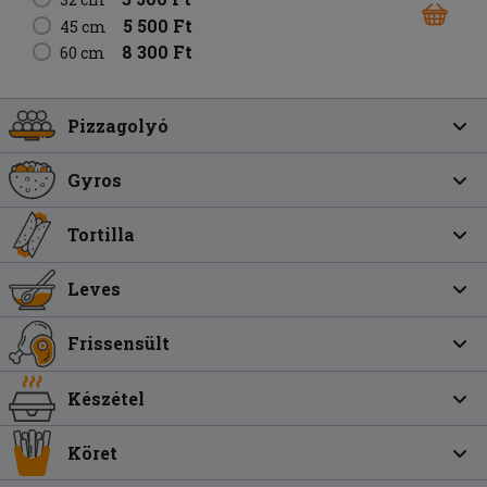
5 500 Ft
45 cm
8 300 Ft
60 cm
Pizzagolyó
Gyros
Tortilla
Leves
Frissensült
Készétel
Köret