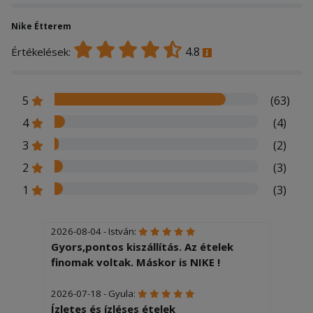
Nike Étterem
4.8
Értékelések:
5
(63)
4
(4)
3
(2)
2
(3)
1
(3)
2026-08-04 - István:
Gyors,pontos kiszállítás. Az ételek
finomak voltak. Máskor is NIKE !
2026-07-18 - Gyula:
Ízletes és ízléses ételek