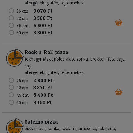
allergének: glutén, tejtermékek
3 070 Ft
26 cm
3 500 Ft
32 cm
5 500 Ft
45 cm
8 300 Ft
60 cm
Rock n' Roll pizza
fokhagymás-tejfölös alap
sonka
brokkoli
feta sajt
sajt
allergének: glutén, tejtermékek
2 800 Ft
26 cm
3 370 Ft
32 cm
5 400 Ft
45 cm
8 150 Ft
60 cm
Salerno pizza
pizzaszósz
sonka
szalámi
articsóka
jalapeno