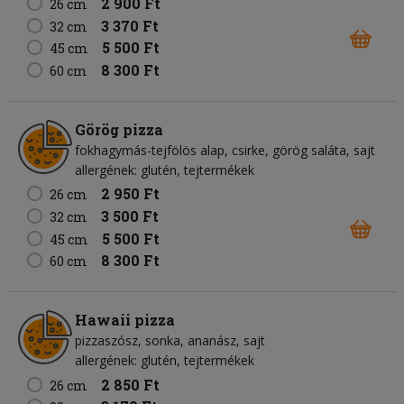
2 900 Ft
26 cm
3 370 Ft
32 cm
5 500 Ft
45 cm
8 300 Ft
60 cm
Görög pizza
fokhagymás-tejfölös alap
csirke
görög saláta
sajt
allergének: glutén, tejtermékek
2 950 Ft
26 cm
3 500 Ft
32 cm
5 500 Ft
45 cm
8 300 Ft
60 cm
Hawaii pizza
pizzaszósz
sonka
ananász
sajt
allergének: glutén, tejtermékek
2 850 Ft
26 cm