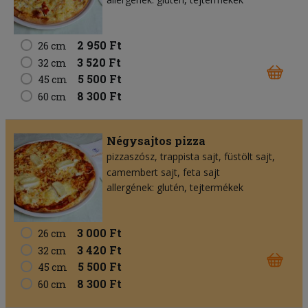
2 950 Ft
26 cm
3 520 Ft
32 cm
5 500 Ft
45 cm
8 300 Ft
60 cm
Négysajtos pizza
pizzaszósz
trappista sajt
füstölt sajt
camembert sajt
feta sajt
allergének: glutén, tejtermékek
3 000 Ft
26 cm
3 420 Ft
32 cm
5 500 Ft
45 cm
8 300 Ft
60 cm