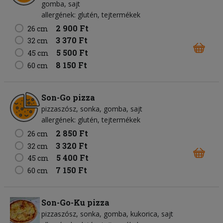
gomba
sajt
allergének: glutén, tejtermékek
2 900 Ft
26 cm
3 370 Ft
32 cm
5 500 Ft
45 cm
8 150 Ft
60 cm
Son-Go pizza
pizzaszósz
sonka
gomba
sajt
allergének: glutén, tejtermékek
2 850 Ft
26 cm
3 320 Ft
32 cm
5 400 Ft
45 cm
7 150 Ft
60 cm
Son-Go-Ku pizza
pizzaszósz
sonka
gomba
kukorica
sajt