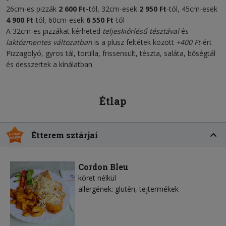
26cm-es pizzák
2 60
0
Ft-
tól, 32cm-esek
2 950 Ft
-tól, 45cm-esek
4 900
Ft
-tól, 60cm-esek
6
55
0
Ft
-tól
A 32cm-es pizzákat kérheted
teljeskiőrlésű tésztával
és
laktózmentes változatban
is a plusz feltétek között
+400 Ft
-ért
Pizzagolyó, gyros tál, tortilla, frissensült, tészta, saláta, bőségtál
és desszertek a kínálatban
Étlap
Étterem sztárjai
Cordon Bleu
köret nélkül
allergének: glutén, tejtermékek