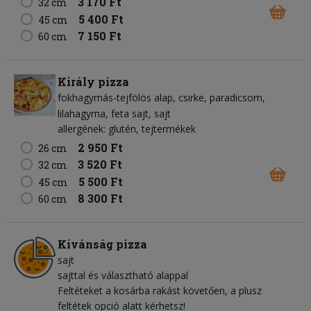
3 170 Ft
32 cm
5 400 Ft
45 cm
7 150 Ft
60 cm
Király pizza
fokhagymás-tejfölös alap
csirke
paradicsom
lilahagyma
feta sajt
sajt
allergének: glutén, tejtermékek
2 950 Ft
26 cm
3 520 Ft
32 cm
5 500 Ft
45 cm
8 300 Ft
60 cm
Kívánság pizza
sajt
sajttal és választható alappal
Feltéteket a kosárba rakást követően, a plusz
feltétek opció alatt kérhetsz!