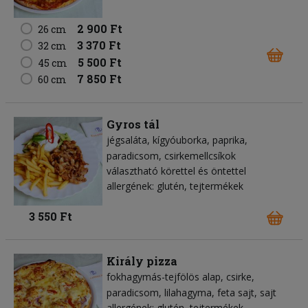
2 900 Ft
26 cm
3 370 Ft
32 cm
5 500 Ft
45 cm
7 850 Ft
60 cm
Gyros tál
jégsaláta
kígyóuborka
paprika
paradicsom
csirkemellcsíkok
választható körettel és öntettel
allergének: glutén, tejtermékek
3 550 Ft
Király pizza
fokhagymás-tejfölös alap
csirke
paradicsom
lilahagyma
feta sajt
sajt
allergének: glutén, tejtermékek