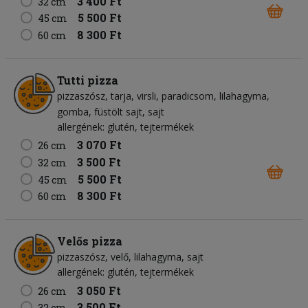
3 400 Ft
32 cm
5 500 Ft
45 cm
8 300 Ft
60 cm
Tutti pizza
pizzaszósz
tarja
virsli
paradicsom
lilahagyma
gomba
füstölt sajt
sajt
allergének: glutén, tejtermékek
3 070 Ft
26 cm
3 500 Ft
32 cm
5 500 Ft
45 cm
8 300 Ft
60 cm
Velős pizza
pizzaszósz
velő
lilahagyma
sajt
allergének: glutén, tejtermékek
3 050 Ft
26 cm
3 500 Ft
32 cm