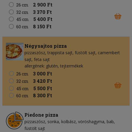
2 900 Ft
26 cm
3 370 Ft
32 cm
5 400 Ft
45 cm
8 150 Ft
60 cm
Négysajtos pizza
pizzaszósz
trappista sajt
füstölt sajt
camembert
sajt
feta sajt
allergének: glutén, tejtermékek
3 000 Ft
26 cm
3 420 Ft
32 cm
5 500 Ft
45 cm
8 300 Ft
60 cm
Piedone pizza
pizzaszósz
sonka
kolbász
vöröshagyma
bab
füstölt sajt