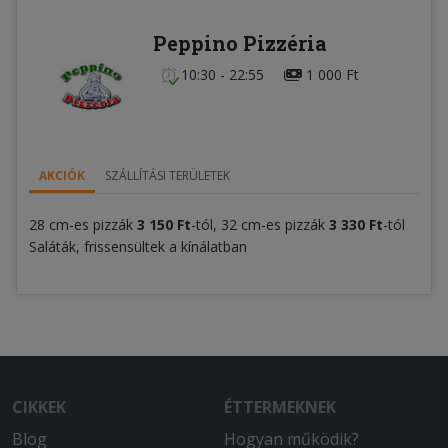
Peppino Pizzéria
10:30 - 22:55
1 000 Ft
AKCIÓK
SZÁLLÍTÁSI TERÜLETEK
28 cm-es pizzák
3 150
Ft
-tól, 32 cm-es pizzák
3 330
Ft
-tól
Saláták, frissensültek a kínálatban
CIKKEK
ÉTTERMEKNEK
Blog
Hogyan működik?