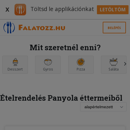
Töltsd le applikációnkat
X
LETÖLTÖM
BELÉPÉS
Mit szeretnél enni?
Desszert
Gyros
Pizza
Saláta
Ételrendelés Panyola éttermeiből