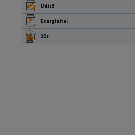
Üdítő
Energiaital
Sör