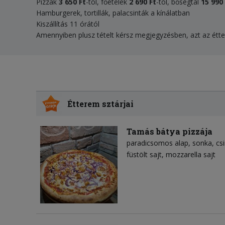
Pizzák
3 650 Ft
-tól, főételek
2 690 Ft
-tól, bőségtál
15 990
Hamburgerek, tortillák, palacsinták a kínálatban
Kiszállítás 11 órától
Amennyiben plusz tételt kérsz megjegyzésben, azt az étte
Étterem sztárjai
Tamás bátya pizzája
paradicsomos alap
sonka
cs
füstölt sajt
mozzarella sajt