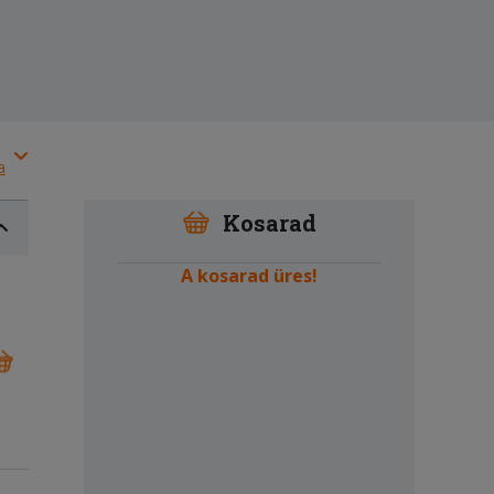
a
Kosarad
A kosarad üres!