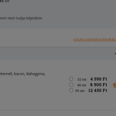
 Ft
-ért
rem nem tudja teljesíteni
összes kategória kinyitás
irkemell
bacon
lilahagyma
4 590 Ft
32 cm
8 900 Ft
46 cm
12 450 Ft
59 cm