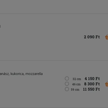
l
2 090 Ft
anász
kukorica
mozzarella
4 150 Ft
32 cm
8 300 Ft
46 cm
11 550 Ft
59 cm