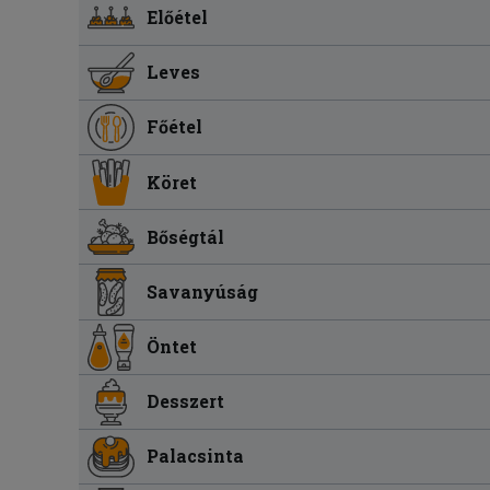
Előétel
Leves
Főétel
Köret
Bőségtál
Savanyúság
Öntet
Desszert
Palacsinta