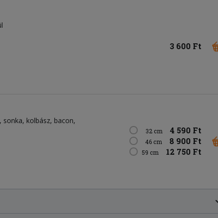
l
3 600 Ft
sonka
kolbász
bacon
4 590 Ft
32 cm
8 900 Ft
46 cm
12 750 Ft
59 cm