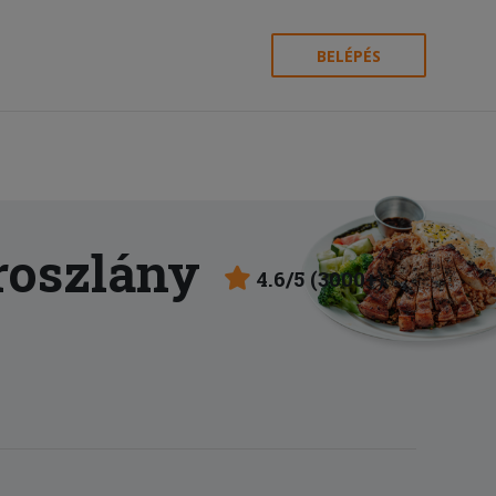
BELÉPÉS
roszlány
4.6/5 (3000+)