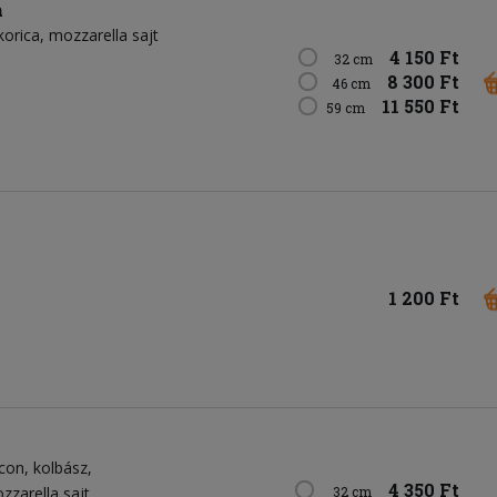
a
korica
mozzarella sajt
4 150 Ft
32 cm
8 300 Ft
46 cm
11 550 Ft
59 cm
1 200 Ft
con
kolbász
4 350 Ft
zzarella sajt
32 cm