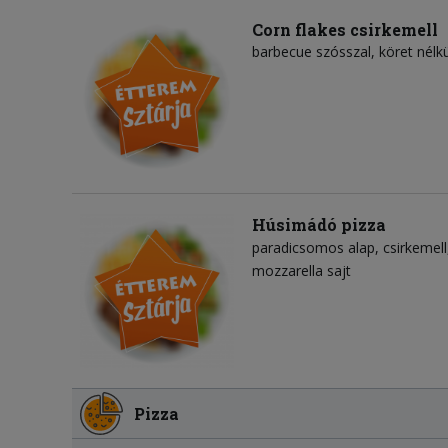
Corn flakes csirkemell
barbecue szósszal, köret nélkü
Húsimádó pizza
paradicsomos alap
csirkemell
mozzarella sajt
Pizza