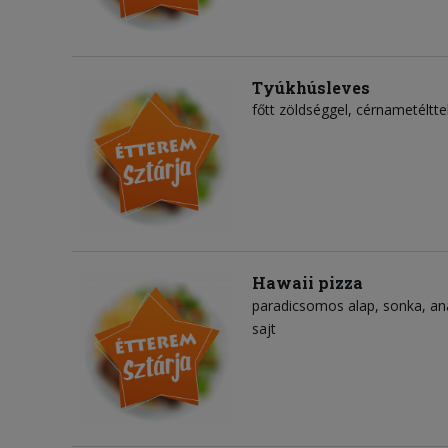
Tyúkhúsleves
főtt zöldséggel, cérnametéltte
Hawaii pizza
paradicsomos alap
sonka
an
sajt