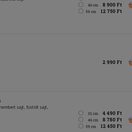
8 900 Ft
46 cm
12 750 Ft
59 cm
2 990 Ft
a
membert sajt
füstölt sajt
4 490 Ft
32 cm
8 780 Ft
46 cm
12 450 Ft
59 cm