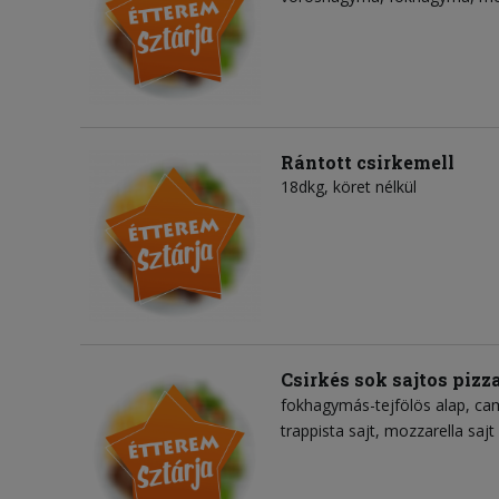
Rántott csirkemell
18dkg, köret nélkül
Csirkés sok sajtos pizz
fokhagymás-tejfölös alap
ca
trappista sajt
mozzarella sajt