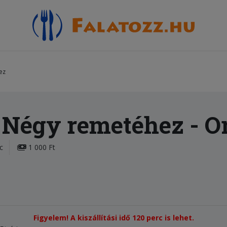
ez
 Négy remetéhez
- O
c
1 000 Ft
Figyelem! A kiszállítási idő 120 perc is lehet.