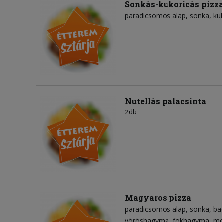
Sonkás-kukoricás pizz
paradicsomos alap
sonka
ku
Nutellás palacsinta
2db
Magyaros pizza
paradicsomos alap
sonka
ba
vöröshagyma
fokhagyma
mo