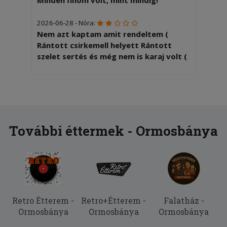
2026-06-28 - Nóra:
Nem azt kaptam amit rendeltem (
Rántott csirkemell helyett Rántott
szelet sertés és még nem is karaj volt (
2026-03-17 - Bertalanné:
Minden rendben volt,csak lehetett
volna melegebb az étel.
2026-03-08 - Szilvia:
További éttermek - Ormosbánya
Több mint 2 óra volt a kiszállítás
2026-02-12 - Tímea:
5
2026-01-24 - Istvánné:
Retro Étterem -
Retro+Étterem -
Falatház -
Nem véletlenül kértem a rendelésem
Ormosbánya
Ormosbánya
Ormosbánya
15.00. órára. Ehelyett 13.00- kor
kiszállították.