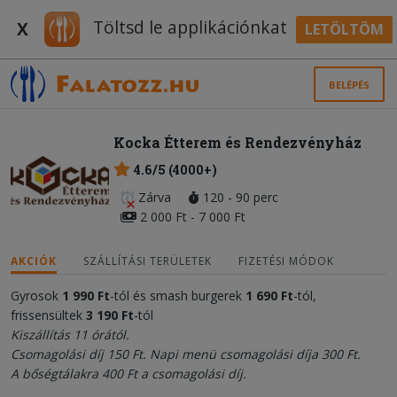
Töltsd le applikációnkat
X
LETÖLTÖM
BELÉPÉS
Kocka Étterem és Rendezvényház
4.6/5 (4000+)
Zárva
120 - 90 perc
2 000 Ft - 7 000 Ft
AKCIÓK
SZÁLLÍTÁSI TERÜLETEK
FIZETÉSI MÓDOK
Gyrosok
1 990 Ft
-tól és smash burgerek
1 690 Ft
-tól,
frissensültek
3 190 Ft
-tól
Kiszállítás 11 órától.
Csomagolási díj 150 Ft. Napi menü csomagolási díja 300 Ft.
A bőségtálakra 400 Ft a csomagolási díj.