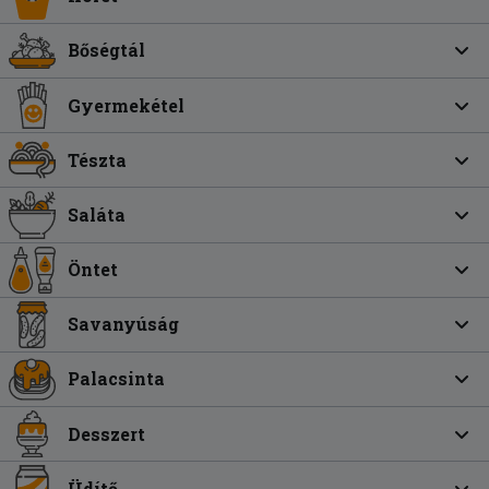
Bőségtál
Gyermekétel
Tészta
Saláta
Öntet
Savanyúság
Palacsinta
Desszert
Üdítő