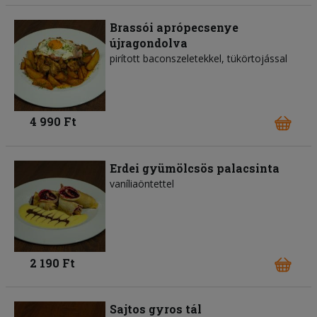
Brassói aprópecsenye
újragondolva
pirított baconszeletekkel, tükörtojással
4 990 Ft
Erdei gyümölcsös palacsinta
vaníliaöntettel
2 190 Ft
Sajtos gyros tál