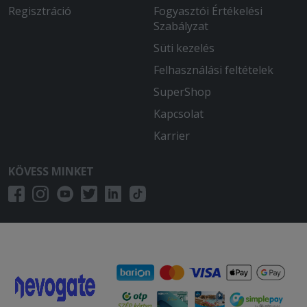
Regisztráció
Nem voltam elégedett.A pisztráng
Fogyasztói Értékelési
íztelen volt-nem érződött rajta a
Szabályzat
fokhagyma sem.Nem volt egyenletesen
Süti kezelés
megsülve sem a hal.
Felhasználási feltételek
2025-12-04 - Beáta:
SuperShop
A menü, a tál és a palacsinta is isteni
Kapcsolat
finom volt!
Karrier
2025-11-06 - Csabáné:
Imádom, finom, bőséges mint mindig!
KÖVESS MINKET
2025-10-29 - Anett:
Ìzre finom volt a gyros, a
hasàbburgonya a halhoz szàraz volt, és
sajnos a két darab ezersziget öntetet
sem talàltuk a csomagban.
2025-09-19 - Katalin:
Nagyon finom volt! Köszönjük szépen!