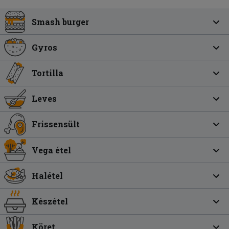
Smash burger
Gyros
Tortilla
Leves
Frissensült
Vega étel
Halétel
Készétel
Köret