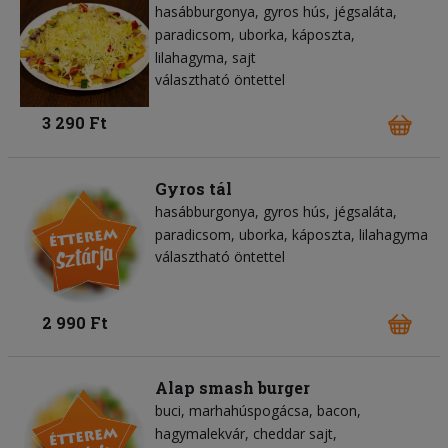
hasábburgonya
gyros hús
jégsaláta
paradicsom
uborka
káposzta
lilahagyma
sajt
választható öntettel
3 290 Ft
Gyros tál
hasábburgonya
gyros hús
jégsaláta
paradicsom
uborka
káposzta
lilahagyma
választható öntettel
2 990 Ft
Alap smash burger
buci
marhahúspogácsa
bacon
hagymalekvár
cheddar sajt