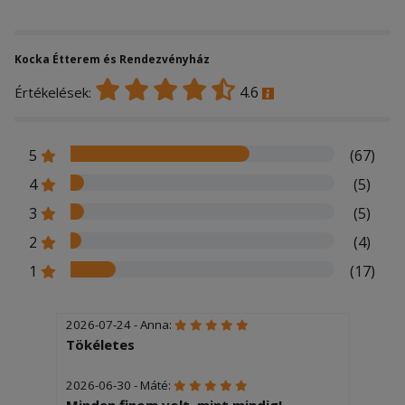
Kocka Étterem és Rendezvényház
4.6
Értékelések:
5
(67)
4
(5)
3
(5)
2
(4)
1
(17)
2026-07-24 - Anna:
Tökéletes
2026-06-30 - Máté:
Minden finom volt, mint mindig!