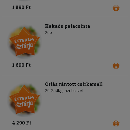
1 890 Ft
Kakaós palacsinta
2db
1 690 Ft
Óriás rántott csirkemell
20-25dkg, rizi-bizivel
4 290 Ft