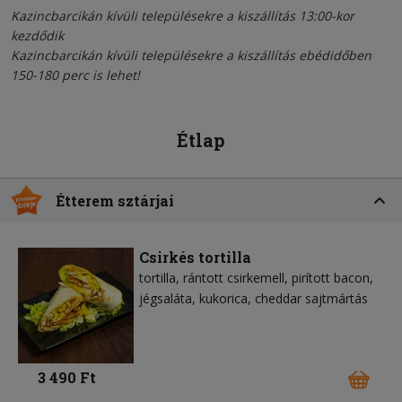
Kazincbarcikán kívüli településekre a kiszállítás 13:00-kor
kezdődik
Kazincbarcikán kívüli településekre a kiszállítás ebédidőben
150-180 perc is lehet!
Étlap
Étterem sztárjai
Csirkés tortilla
tortilla
rántott csirkemell
pirított bacon
jégsaláta
kukorica
cheddar sajtmártás
3 490 Ft