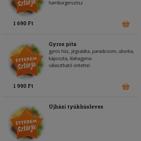
hamburgerszósz
1 690 Ft
Gyros pita
gyros hús
jégsaláta
paradicsom
uborka
káposzta
lilahagyma
választható öntettel
1 990 Ft
Újházi tyúkhúsleves